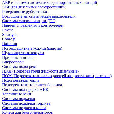
АВР и системы автоматики для портативных станций
АВР для дизельных электростанций
Реверсивные рубильники
Воздушные автоматические выключатели
Системы синхронизации ДЭС
Панели управления и контроллеры
Lovato
Smartgen
ComAp
Datakom
Погодозащитные кожуха (капоты)
Шумозащитные кожухи
Прицепы и шасси
Виброопоры
Системы подогрева
ПЖД (Подогреватели жидкости дизельные)
ПОЖ (Подогреватели охлаждающей жидкости электрические)
Подогреватели масла
Подогреватели топливозаборника
Системы подзарядки АКБ
Топливные баки
Системы подкачки
Системы подкачки топлива
Системы подкачки масла
Колёса для бензогенераторов