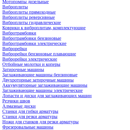
Мотопомпы дизельные
Виброплиты
Виброплиты прямоходные
Виброплиты реверсивные
Виброплиты гидравлические
Коврики к виброплитам, комплектующие
Вибротрамбовки
Вибротрамбовки бензиновые
Вибротрамбовки электрические
Виброрейки
Виброрейки бензиновые плавающие
Виброрейки электрические
Отбойные молотки и коперы
Затирочные машины
Заглаживающие машины бензиновые
Двухроторные затирочные машины
Аккумуляторные заглаживающие машины
Заглаживающие машины электрические
Лопасти и диски для заглаживающих машин
Резчики швов
Алмазные диски
Станки для гибки арматуры
Станки для резки арматуры
Ножи для станков для резки арматуры
Фрезеровальные машины