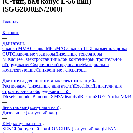
(C-тип, вал конус L-56 mm)
(SGG2800EN/2000)
Главная
—
Каталог
—
Двигатели
Сварка MMA
Сварка MIG/MAG
Сварка TIG
Плазменная резка
CUT
Сварочные тракторы
Дизельные генераторы
Mitsudiesel
Электростанции
Блок-контейнеры
Строительное
оборудование
Сварочное оборудование
Материалы и
комплектующие
Синхронные генераторы
—
Двигатели для портативных электростанций
Распродажа (дизельные двигатели)
Excalibur
Двигатели для
строительного оборудования
TSS-
Diesel
Cummins
Baudouin
ЯМЗ
Mitsubishi
Ricardo
SDEC
Yuchai
ММЗ
—
Бензиновые (конусный вал)
Дизельные (конусный вал)
—
KM (конусный вал)
SENCI (конусный вал)
LONCHIN (конусный вал)
LIFAN