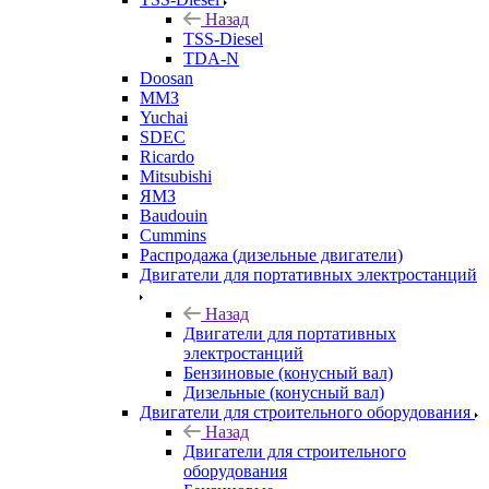
Назад
TSS-Diesel
TDA-N
Doosan
ММЗ
Yuchai
SDEC
Ricardo
Mitsubishi
ЯМЗ
Baudouin
Cummins
Распродажа (дизельные двигатели)
Двигатели для портативных электростанций
Назад
Двигатели для портативных
электростанций
Бензиновые (конусный вал)
Дизельные (конусный вал)
Двигатели для строительного оборудования
Назад
Двигатели для строительного
оборудования