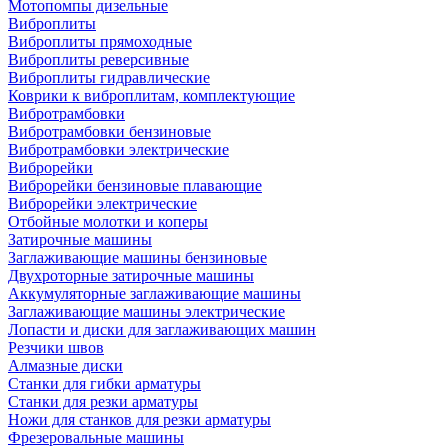
Мотопомпы дизельные
Виброплиты
Виброплиты прямоходные
Виброплиты реверсивные
Виброплиты гидравлические
Коврики к виброплитам, комплектующие
Вибротрамбовки
Вибротрамбовки бензиновые
Вибротрамбовки электрические
Виброрейки
Виброрейки бензиновые плавающие
Виброрейки электрические
Отбойные молотки и коперы
Затирочные машины
Заглаживающие машины бензиновые
Двухроторные затирочные машины
Аккумуляторные заглаживающие машины
Заглаживающие машины электрические
Лопасти и диски для заглаживающих машин
Резчики швов
Алмазные диски
Станки для гибки арматуры
Станки для резки арматуры
Ножи для станков для резки арматуры
Фрезеровальные машины