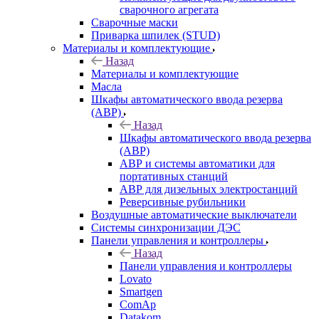
сварочного агрегата
Сварочные маски
Приварка шпилек (STUD)
Материалы и комплектующие
Назад
Материалы и комплектующие
Масла
Шкафы автоматического ввода резерва
(АВР)
Назад
Шкафы автоматического ввода резерва
(АВР)
АВР и системы автоматики для
портативных станций
АВР для дизельных электростанций
Реверсивные рубильники
Воздушные автоматические выключатели
Системы синхронизации ДЭС
Панели управления и контроллеры
Назад
Панели управления и контроллеры
Lovato
Smartgen
ComAp
Datakom