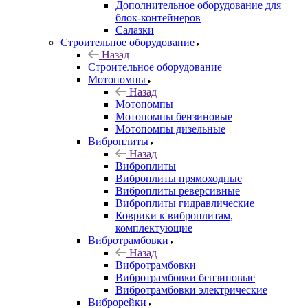
Дополнительное оборудование для
блок-контейнеров
Салазки
Строительное оборудование
Назад
Строительное оборудование
Мотопомпы
Назад
Мотопомпы
Мотопомпы бензиновые
Мотопомпы дизельные
Виброплиты
Назад
Виброплиты
Виброплиты прямоходные
Виброплиты реверсивные
Виброплиты гидравлические
Коврики к виброплитам,
комплектующие
Вибротрамбовки
Назад
Вибротрамбовки
Вибротрамбовки бензиновые
Вибротрамбовки электрические
Виброрейки