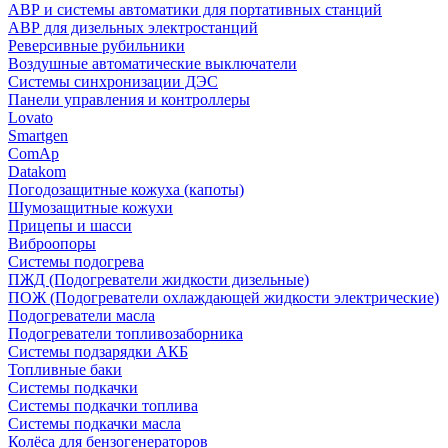
АВР и системы автоматики для портативных станций
АВР для дизельных электростанций
Реверсивные рубильники
Воздушные автоматические выключатели
Системы синхронизации ДЭС
Панели управления и контроллеры
Lovato
Smartgen
ComAp
Datakom
Погодозащитные кожуха (капоты)
Шумозащитные кожухи
Прицепы и шасси
Виброопоры
Системы подогрева
ПЖД (Подогреватели жидкости дизельные)
ПОЖ (Подогреватели охлаждающей жидкости электрические)
Подогреватели масла
Подогреватели топливозаборника
Системы подзарядки АКБ
Топливные баки
Системы подкачки
Системы подкачки топлива
Системы подкачки масла
Колёса для бензогенераторов