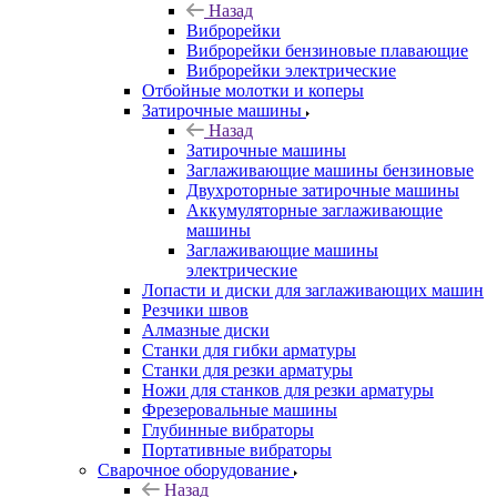
Назад
Виброрейки
Виброрейки бензиновые плавающие
Виброрейки электрические
Отбойные молотки и коперы
Затирочные машины
Назад
Затирочные машины
Заглаживающие машины бензиновые
Двухроторные затирочные машины
Аккумуляторные заглаживающие
машины
Заглаживающие машины
электрические
Лопасти и диски для заглаживающих машин
Резчики швов
Алмазные диски
Станки для гибки арматуры
Станки для резки арматуры
Ножи для станков для резки арматуры
Фрезеровальные машины
Глубинные вибраторы
Портативные вибраторы
Сварочное оборудование
Назад