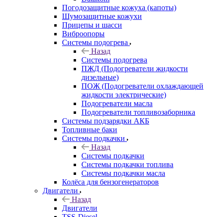
Погодозащитные кожуха (капоты)
Шумозащитные кожухи
Прицепы и шасси
Виброопоры
Системы подогрева
Назад
Системы подогрева
ПЖД (Подогреватели жидкости
дизельные)
ПОЖ (Подогреватели охлаждающей
жидкости электрические)
Подогреватели масла
Подогреватели топливозаборника
Системы подзарядки АКБ
Топливные баки
Системы подкачки
Назад
Системы подкачки
Системы подкачки топлива
Системы подкачки масла
Колёса для бензогенераторов
Двигатели
Назад
Двигатели
TSS-Diesel