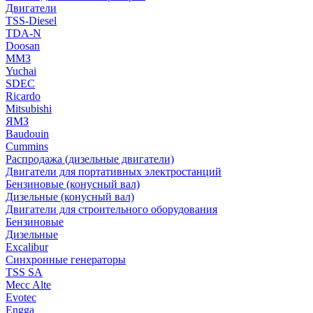
Двигатели
TSS-Diesel
TDA-N
Doosan
ММЗ
Yuchai
SDEC
Ricardo
Mitsubishi
ЯМЗ
Baudouin
Cummins
Распродажа (дизельные двигатели)
Двигатели для портативных электростанций
Бензиновые (конусный вал)
Дизельные (конусный вал)
Двигатели для строительного оборудования
Бензиновые
Дизельные
Excalibur
Синхронные генераторы
TSS SA
Mecc Alte
Evotec
Engga