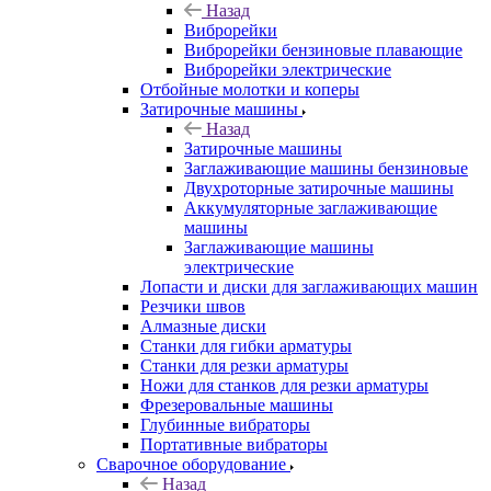
Назад
Виброрейки
Виброрейки бензиновые плавающие
Виброрейки электрические
Отбойные молотки и коперы
Затирочные машины
Назад
Затирочные машины
Заглаживающие машины бензиновые
Двухроторные затирочные машины
Аккумуляторные заглаживающие
машины
Заглаживающие машины
электрические
Лопасти и диски для заглаживающих машин
Резчики швов
Алмазные диски
Станки для гибки арматуры
Станки для резки арматуры
Ножи для станков для резки арматуры
Фрезеровальные машины
Глубинные вибраторы
Портативные вибраторы
Сварочное оборудование
Назад