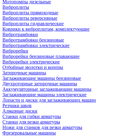
Мотопомпы дизельные
Виброплиты
Виброплиты прямоходные
Виброплиты реверсивные
Виброплиты гидравлические
Коврики к виброплитам, комплектующие
Вибротрамбовки
Вибротрамбовки бензиновые
Вибротрамбовки электрические
Виброрейки
Виброрейки бензиновые плавающие
Виброрейки электрические
Отбойные молотки и коперы
Затирочные машины
Заглаживающие машины бензиновые
Двухроторные затирочные машины
Аккумуляторные заглаживающие машины
Заглаживающие машины электрические
Лопасти и диски для заглаживающих машин
Резчики швов
Алмазные диски
Станки для гибки арматуры
Станки для резки арматуры
Ножи для станков для резки арматуры
Фрезеровальные машины