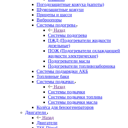
Погодозащитные кожуха (капоты)
Шумозащитные кожухи
Прицепы и шасси
Виброопоры
Системы подогрева
Назад
Системы подогрева
ПЖД (Подогреватели жидкости
дизельные)
ПОЖ (Подогреватели охлаждающей
жидкости электрические)
Подогреватели масла
Подогреватели топливозаборника
Системы подзарядки АКБ
Топливные баки
Системы подкачки
Назад
Системы подкачки
Системы подкачки топлива
Системы подкачки масла
Колёса для бензогенераторов
Двигатели
Назад
Двигатели
TSS-Diesel