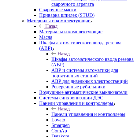
сварочного агрегата
Сварочные маски
Приварка шпилек (STUD)
Материалы и комплектующие
Назад
Материалы и комплектующие
Масла
Шкафы автоматического ввода резерва
(АВР)
Назад
Шкафы автоматического ввода резерва
(АВР)
АВР и системы автоматики для
портативных станций
АВР для дизельных электростанций
Реверсивные рубильники
Воздушные автоматические выключатели
Системы синхронизации ДЭС
Панели управления и контроллеры
Назад
Панели управления и контроллеры
Lovato
Smartgen
ComAp
Datakom