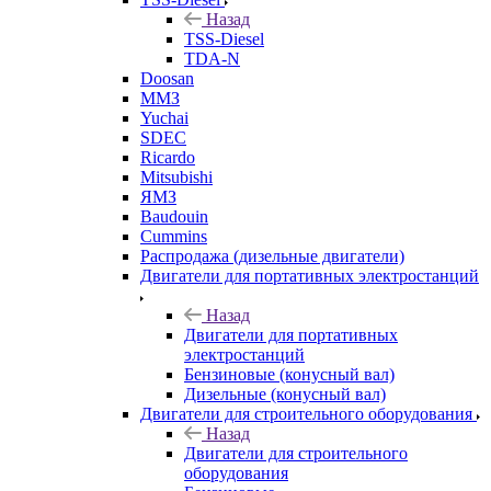
Назад
TSS-Diesel
TDA-N
Doosan
ММЗ
Yuchai
SDEC
Ricardo
Mitsubishi
ЯМЗ
Baudouin
Cummins
Распродажа (дизельные двигатели)
Двигатели для портативных электростанций
Назад
Двигатели для портативных
электростанций
Бензиновые (конусный вал)
Дизельные (конусный вал)
Двигатели для строительного оборудования
Назад
Двигатели для строительного
оборудования