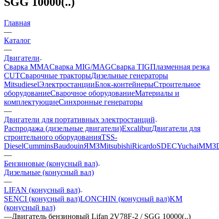
SGG 10000(..)
Главная
—
Каталог
—
Двигатели
Сварка MMA
Сварка MIG/MAG
Сварка TIG
Плазменная резка
CUT
Сварочные тракторы
Дизельные генераторы
Mitsudiesel
Электростанции
Блок-контейнеры
Строительное
оборудование
Сварочное оборудование
Материалы и
комплектующие
Синхронные генераторы
—
Двигатели для портативных электростанций
Распродажа (дизельные двигатели)
Excalibur
Двигатели для
строительного оборудования
TSS-
Diesel
Cummins
Baudouin
ЯМЗ
Mitsubishi
Ricardo
SDEC
Yuchai
ММЗ
—
Бензиновые (конусный вал)
Дизельные (конусный вал)
—
LIFAN (конусный вал)
SENCI (конусный вал)
LONCHIN (конусный вал)
KM
(конусный вал)
—
Двигатель бензиновый Lifan 2V78F-2 / SGG 10000(..)