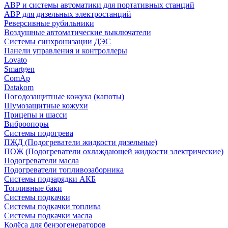
АВР и системы автоматики для портативных станций
АВР для дизельных электростанций
Реверсивные рубильники
Воздушные автоматические выключатели
Системы синхронизации ДЭС
Панели управления и контроллеры
Lovato
Smartgen
ComAp
Datakom
Погодозащитные кожуха (капоты)
Шумозащитные кожухи
Прицепы и шасси
Виброопоры
Системы подогрева
ПЖД (Подогреватели жидкости дизельные)
ПОЖ (Подогреватели охлаждающей жидкости электрические)
Подогреватели масла
Подогреватели топливозаборника
Системы подзарядки АКБ
Топливные баки
Системы подкачки
Системы подкачки топлива
Системы подкачки масла
Колёса для бензогенераторов