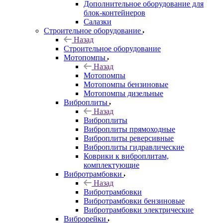
Дополнительное оборудование для
блок-контейнеров
Салазки
Строительное оборудование
Назад
Строительное оборудование
Мотопомпы
Назад
Мотопомпы
Мотопомпы бензиновые
Мотопомпы дизельные
Виброплиты
Назад
Виброплиты
Виброплиты прямоходные
Виброплиты реверсивные
Виброплиты гидравлические
Коврики к виброплитам,
комплектующие
Вибротрамбовки
Назад
Вибротрамбовки
Вибротрамбовки бензиновые
Вибротрамбовки электрические
Виброрейки