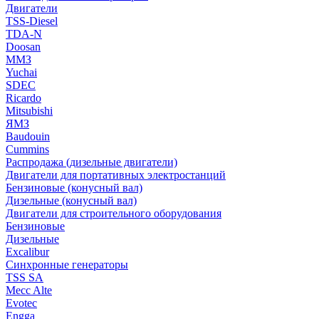
Двигатели
TSS-Diesel
TDA-N
Doosan
ММЗ
Yuchai
SDEC
Ricardo
Mitsubishi
ЯМЗ
Baudouin
Cummins
Распродажа (дизельные двигатели)
Двигатели для портативных электростанций
Бензиновые (конусный вал)
Дизельные (конусный вал)
Двигатели для строительного оборудования
Бензиновые
Дизельные
Excalibur
Синхронные генераторы
TSS SA
Mecc Alte
Evotec
Engga