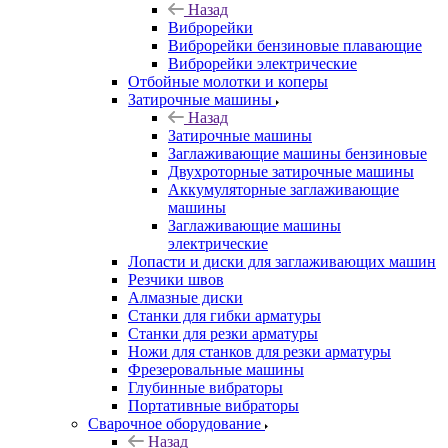
Назад
Виброрейки
Виброрейки бензиновые плавающие
Виброрейки электрические
Отбойные молотки и коперы
Затирочные машины
Назад
Затирочные машины
Заглаживающие машины бензиновые
Двухроторные затирочные машины
Аккумуляторные заглаживающие
машины
Заглаживающие машины
электрические
Лопасти и диски для заглаживающих машин
Резчики швов
Алмазные диски
Станки для гибки арматуры
Станки для резки арматуры
Ножи для станков для резки арматуры
Фрезеровальные машины
Глубинные вибраторы
Портативные вибраторы
Сварочное оборудование
Назад