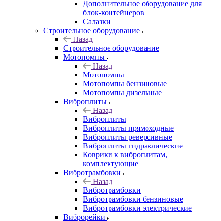
Дополнительное оборудование для
блок-контейнеров
Салазки
Строительное оборудование
Назад
Строительное оборудование
Мотопомпы
Назад
Мотопомпы
Мотопомпы бензиновые
Мотопомпы дизельные
Виброплиты
Назад
Виброплиты
Виброплиты прямоходные
Виброплиты реверсивные
Виброплиты гидравлические
Коврики к виброплитам,
комплектующие
Вибротрамбовки
Назад
Вибротрамбовки
Вибротрамбовки бензиновые
Вибротрамбовки электрические
Виброрейки