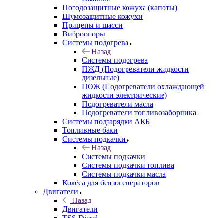
Погодозащитные кожуха (капоты)
Шумозащитные кожухи
Прицепы и шасси
Виброопоры
Системы подогрева
Назад
Системы подогрева
ПЖД (Подогреватели жидкости
дизельные)
ПОЖ (Подогреватели охлаждающей
жидкости электрические)
Подогреватели масла
Подогреватели топливозаборника
Системы подзарядки АКБ
Топливные баки
Системы подкачки
Назад
Системы подкачки
Системы подкачки топлива
Системы подкачки масла
Колёса для бензогенераторов
Двигатели
Назад
Двигатели
TSS-Diesel