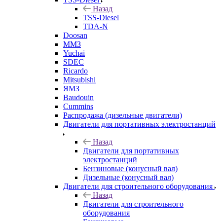
Назад
TSS-Diesel
TDA-N
Doosan
ММЗ
Yuchai
SDEC
Ricardo
Mitsubishi
ЯМЗ
Baudouin
Cummins
Распродажа (дизельные двигатели)
Двигатели для портативных электростанций
Назад
Двигатели для портативных
электростанций
Бензиновые (конусный вал)
Дизельные (конусный вал)
Двигатели для строительного оборудования
Назад
Двигатели для строительного
оборудования