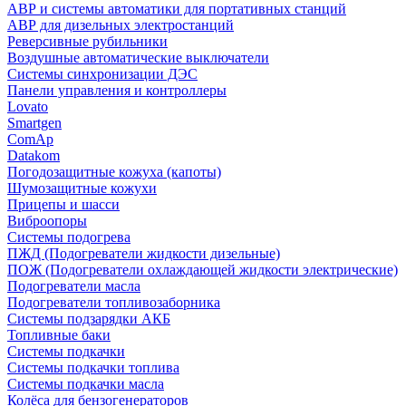
АВР и системы автоматики для портативных станций
АВР для дизельных электростанций
Реверсивные рубильники
Воздушные автоматические выключатели
Системы синхронизации ДЭС
Панели управления и контроллеры
Lovato
Smartgen
ComAp
Datakom
Погодозащитные кожуха (капоты)
Шумозащитные кожухи
Прицепы и шасси
Виброопоры
Системы подогрева
ПЖД (Подогреватели жидкости дизельные)
ПОЖ (Подогреватели охлаждающей жидкости электрические)
Подогреватели масла
Подогреватели топливозаборника
Системы подзарядки АКБ
Топливные баки
Системы подкачки
Системы подкачки топлива
Системы подкачки масла
Колёса для бензогенераторов