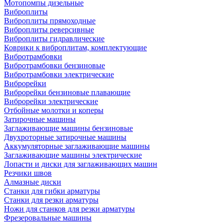
Мотопомпы дизельные
Виброплиты
Виброплиты прямоходные
Виброплиты реверсивные
Виброплиты гидравлические
Коврики к виброплитам, комплектующие
Вибротрамбовки
Вибротрамбовки бензиновые
Вибротрамбовки электрические
Виброрейки
Виброрейки бензиновые плавающие
Виброрейки электрические
Отбойные молотки и коперы
Затирочные машины
Заглаживающие машины бензиновые
Двухроторные затирочные машины
Аккумуляторные заглаживающие машины
Заглаживающие машины электрические
Лопасти и диски для заглаживающих машин
Резчики швов
Алмазные диски
Станки для гибки арматуры
Станки для резки арматуры
Ножи для станков для резки арматуры
Фрезеровальные машины