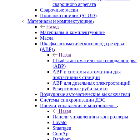
сварочного агрегата
Сварочные маски
Приварка шпилек (STUD)
Материалы и комплектующие
Назад
Материалы и комплектующие
Масла
Шкафы автоматического ввода резерва
(АВР)
Назад
Шкафы автоматического ввода резерва
(АВР)
АВР и системы автоматики для
портативных станций
АВР для дизельных электростанций
Реверсивные рубильники
Воздушные автоматические выключатели
Системы синхронизации ДЭС
Панели управления и контроллеры
Назад
Панели управления и контроллеры
Lovato
Smartgen
ComAp
Datakom