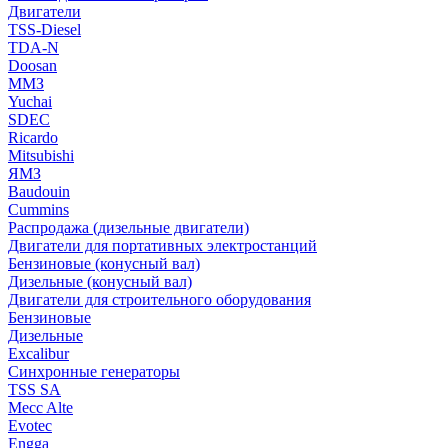
Двигатели
TSS-Diesel
TDA-N
Doosan
ММЗ
Yuchai
SDEC
Ricardo
Mitsubishi
ЯМЗ
Baudouin
Cummins
Распродажа (дизельные двигатели)
Двигатели для портативных электростанций
Бензиновые (конусный вал)
Дизельные (конусный вал)
Двигатели для строительного оборудования
Бензиновые
Дизельные
Excalibur
Синхронные генераторы
TSS SA
Mecc Alte
Evotec
Engga