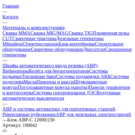
Главная
—
Каталог
—
Материалы и комплектующие
Сварка MMA
Сварка MIG/MAG
Сварка TIG
Плазменная резка
CUT
Сварочные тракторы
Дизельные генераторы
Mitsudiesel
Электростанции
Блок-контейнеры
Строительное
оборудование
Сварочное оборудование
Двигатели
Синхронные
генераторы
—
Шкафы автоматического ввода резерва (АВР)
Виброопоры
Колёса для бензогенераторов
Системы
подкачки
Топливные баки
Системы подзарядки АКБ
Системы
подогрева
Масла
Прицепы и шасси
Шумозащитные
кожухи
Погодозащитные кожуха (капоты)
Панели управления
и контроллеры
Системы синхронизации ДЭС
Воздушные
автоматические выключатели
—
АВР и системы автоматики для портативных станций
Реверсивные рубильники
АВР для дизельных электростанций
—
Блок АВР-С 12000/230
Артикул:
190042