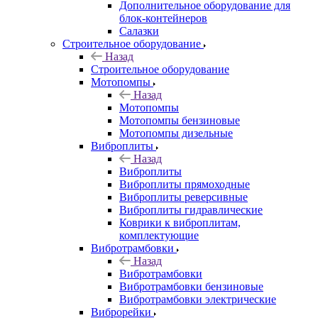
Дополнительное оборудование для
блок-контейнеров
Салазки
Строительное оборудование
Назад
Строительное оборудование
Мотопомпы
Назад
Мотопомпы
Мотопомпы бензиновые
Мотопомпы дизельные
Виброплиты
Назад
Виброплиты
Виброплиты прямоходные
Виброплиты реверсивные
Виброплиты гидравлические
Коврики к виброплитам,
комплектующие
Вибротрамбовки
Назад
Вибротрамбовки
Вибротрамбовки бензиновые
Вибротрамбовки электрические
Виброрейки