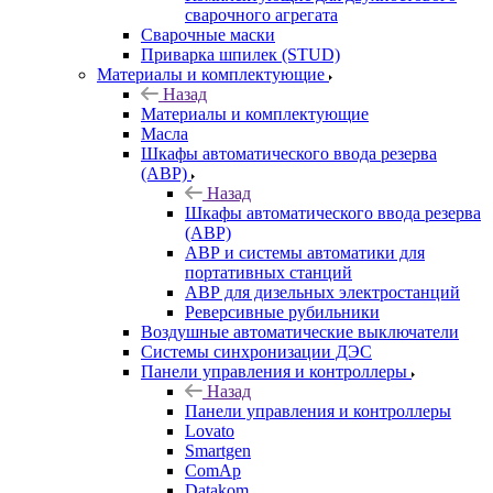
сварочного агрегата
Сварочные маски
Приварка шпилек (STUD)
Материалы и комплектующие
Назад
Материалы и комплектующие
Масла
Шкафы автоматического ввода резерва
(АВР)
Назад
Шкафы автоматического ввода резерва
(АВР)
АВР и системы автоматики для
портативных станций
АВР для дизельных электростанций
Реверсивные рубильники
Воздушные автоматические выключатели
Системы синхронизации ДЭС
Панели управления и контроллеры
Назад
Панели управления и контроллеры
Lovato
Smartgen
ComAp
Datakom