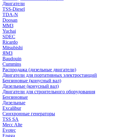
Двигатели
TSS-Diesel
TDA-N
Doosan
ММЗ
Yuchai
SDEC
Ricardo
Mitsubishi
ЯМЗ
Baudouin
Cummins
Распродажа (дизельные двигатели)
Двигатели для портативных электростанций
Бензиновые (конусный вал)
Дизельные (конусный вал)
Двигатели для строительного оборудования
Бензиновые
Дизельные
Excalibur
Синхронные генераторы
TSS SA
Mecc Alte
Evotec
Engga