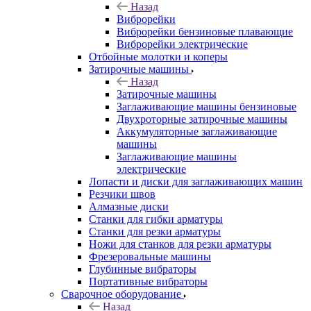
Назад
Виброрейки
Виброрейки бензиновые плавающие
Виброрейки электрические
Отбойные молотки и коперы
Затирочные машины
Назад
Затирочные машины
Заглаживающие машины бензиновые
Двухроторные затирочные машины
Аккумуляторные заглаживающие
машины
Заглаживающие машины
электрические
Лопасти и диски для заглаживающих машин
Резчики швов
Алмазные диски
Станки для гибки арматуры
Станки для резки арматуры
Ножи для станков для резки арматуры
Фрезеровальные машины
Глубинные вибраторы
Портативные вибраторы
Сварочное оборудование
Назад