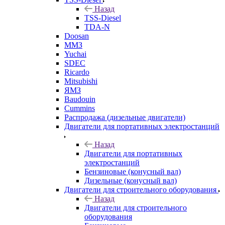
Назад
TSS-Diesel
TDA-N
Doosan
ММЗ
Yuchai
SDEC
Ricardo
Mitsubishi
ЯМЗ
Baudouin
Cummins
Распродажа (дизельные двигатели)
Двигатели для портативных электростанций
Назад
Двигатели для портативных
электростанций
Бензиновые (конусный вал)
Дизельные (конусный вал)
Двигатели для строительного оборудования
Назад
Двигатели для строительного
оборудования