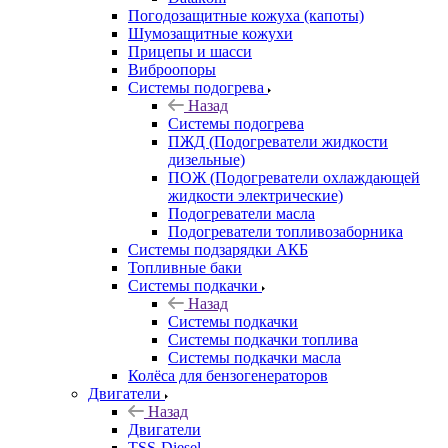
Погодозащитные кожуха (капоты)
Шумозащитные кожухи
Прицепы и шасси
Виброопоры
Системы подогрева
Назад
Системы подогрева
ПЖД (Подогреватели жидкости
дизельные)
ПОЖ (Подогреватели охлаждающей
жидкости электрические)
Подогреватели масла
Подогреватели топливозаборника
Системы подзарядки АКБ
Топливные баки
Системы подкачки
Назад
Системы подкачки
Системы подкачки топлива
Системы подкачки масла
Колёса для бензогенераторов
Двигатели
Назад
Двигатели
TSS-Diesel