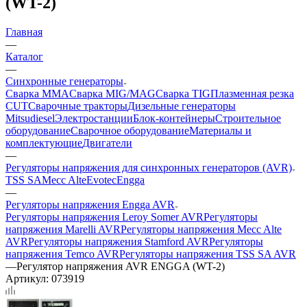
(WT-2)
Главная
—
Каталог
—
Синхронные генераторы
Сварка MMA
Сварка MIG/MAG
Сварка TIG
Плазменная резка
CUT
Сварочные тракторы
Дизельные генераторы
Mitsudiesel
Электростанции
Блок-контейнеры
Строительное
оборудование
Сварочное оборудование
Материалы и
комплектующие
Двигатели
—
Регуляторы напряжения для синхронных генераторов (AVR)
TSS SA
Mecc Alte
Evotec
Engga
—
Регуляторы напряжения Engga AVR
Регуляторы напряжения Leroy Somer AVR
Регуляторы
напряжения Marelli AVR
Регуляторы напряжения Mecc Alte
AVR
Регуляторы напряжения Stamford AVR
Регуляторы
напряжения Temco AVR
Регуляторы напряжения TSS SA AVR
—
Регулятор напряжения AVR ENGGA (WT-2)
Артикул:
073919