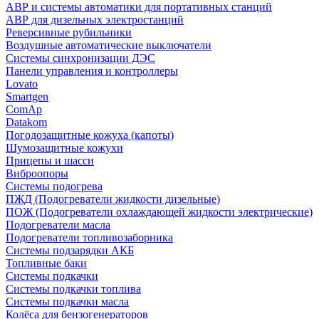
АВР и системы автоматики для портативных станций
АВР для дизельных электростанций
Реверсивные рубильники
Воздушные автоматические выключатели
Системы синхронизации ДЭС
Панели управления и контроллеры
Lovato
Smartgen
ComAp
Datakom
Погодозащитные кожуха (капоты)
Шумозащитные кожухи
Прицепы и шасси
Виброопоры
Системы подогрева
ПЖД (Подогреватели жидкости дизельные)
ПОЖ (Подогреватели охлаждающей жидкости электрические)
Подогреватели масла
Подогреватели топливозаборника
Системы подзарядки АКБ
Топливные баки
Системы подкачки
Системы подкачки топлива
Системы подкачки масла
Колёса для бензогенераторов