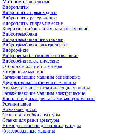
Мотопомпы дизельные
Виброплиты
Виброплиты прямоходные
Виброплиты реверсивные
Виброплиты гидравлические
Коврики к виброплитам, комплектующие
Вибротрамбовки
Вибротрамбовки бензиновые
Вибротрамбовки электрические
Виброрейки
Виброрейки бензиновые плавающие
Виброрейки электрические
Отбойные молотки и коперы
Затирочные машины
Заглаживающие машины бензиновые
Двухроторные затирочные машины
Аккумуляторные заглаживающие машины
Заглаживающие машины электрические
Лопасти и диски для заглаживающих машин
Резчики швов
Алмазные диски
Станки для гибки арматуры
Станки для резки арматуры
Ножи для станков для резки арматуры
Фрезеровальные машины