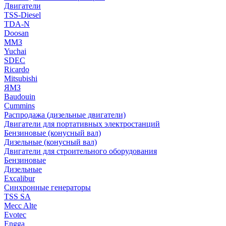
Двигатели
TSS-Diesel
TDA-N
Doosan
ММЗ
Yuchai
SDEC
Ricardo
Mitsubishi
ЯМЗ
Baudouin
Cummins
Распродажа (дизельные двигатели)
Двигатели для портативных электростанций
Бензиновые (конусный вал)
Дизельные (конусный вал)
Двигатели для строительного оборудования
Бензиновые
Дизельные
Excalibur
Синхронные генераторы
TSS SA
Mecc Alte
Evotec
Engga