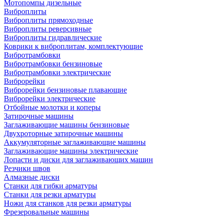
Мотопомпы дизельные
Виброплиты
Виброплиты прямоходные
Виброплиты реверсивные
Виброплиты гидравлические
Коврики к виброплитам, комплектующие
Вибротрамбовки
Вибротрамбовки бензиновые
Вибротрамбовки электрические
Виброрейки
Виброрейки бензиновые плавающие
Виброрейки электрические
Отбойные молотки и коперы
Затирочные машины
Заглаживающие машины бензиновые
Двухроторные затирочные машины
Аккумуляторные заглаживающие машины
Заглаживающие машины электрические
Лопасти и диски для заглаживающих машин
Резчики швов
Алмазные диски
Станки для гибки арматуры
Станки для резки арматуры
Ножи для станков для резки арматуры
Фрезеровальные машины