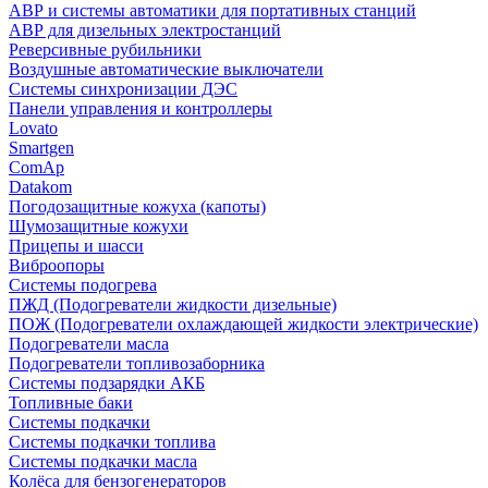
АВР и системы автоматики для портативных станций
АВР для дизельных электростанций
Реверсивные рубильники
Воздушные автоматические выключатели
Системы синхронизации ДЭС
Панели управления и контроллеры
Lovato
Smartgen
ComAp
Datakom
Погодозащитные кожуха (капоты)
Шумозащитные кожухи
Прицепы и шасси
Виброопоры
Системы подогрева
ПЖД (Подогреватели жидкости дизельные)
ПОЖ (Подогреватели охлаждающей жидкости электрические)
Подогреватели масла
Подогреватели топливозаборника
Системы подзарядки АКБ
Топливные баки
Системы подкачки
Системы подкачки топлива
Системы подкачки масла
Колёса для бензогенераторов