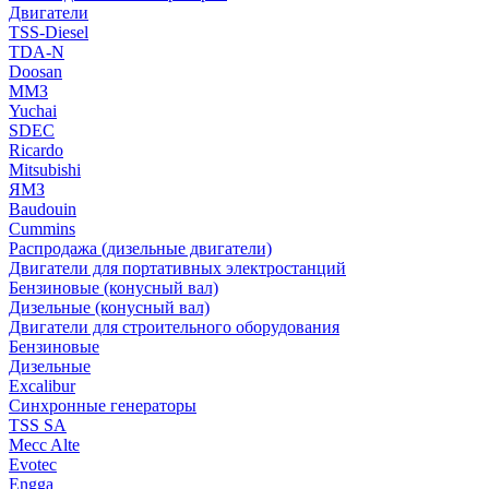
Двигатели
TSS-Diesel
TDA-N
Doosan
ММЗ
Yuchai
SDEC
Ricardo
Mitsubishi
ЯМЗ
Baudouin
Cummins
Распродажа (дизельные двигатели)
Двигатели для портативных электростанций
Бензиновые (конусный вал)
Дизельные (конусный вал)
Двигатели для строительного оборудования
Бензиновые
Дизельные
Excalibur
Синхронные генераторы
TSS SA
Mecc Alte
Evotec
Engga