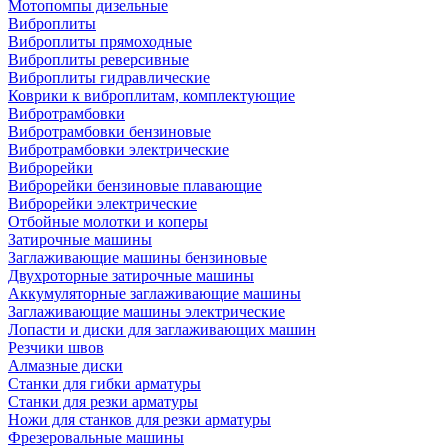
Мотопомпы дизельные
Виброплиты
Виброплиты прямоходные
Виброплиты реверсивные
Виброплиты гидравлические
Коврики к виброплитам, комплектующие
Вибротрамбовки
Вибротрамбовки бензиновые
Вибротрамбовки электрические
Виброрейки
Виброрейки бензиновые плавающие
Виброрейки электрические
Отбойные молотки и коперы
Затирочные машины
Заглаживающие машины бензиновые
Двухроторные затирочные машины
Аккумуляторные заглаживающие машины
Заглаживающие машины электрические
Лопасти и диски для заглаживающих машин
Резчики швов
Алмазные диски
Станки для гибки арматуры
Станки для резки арматуры
Ножи для станков для резки арматуры
Фрезеровальные машины