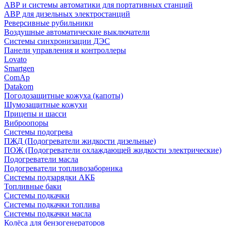
АВР и системы автоматики для портативных станций
АВР для дизельных электростанций
Реверсивные рубильники
Воздушные автоматические выключатели
Системы синхронизации ДЭС
Панели управления и контроллеры
Lovato
Smartgen
ComAp
Datakom
Погодозащитные кожуха (капоты)
Шумозащитные кожухи
Прицепы и шасси
Виброопоры
Системы подогрева
ПЖД (Подогреватели жидкости дизельные)
ПОЖ (Подогреватели охлаждающей жидкости электрические)
Подогреватели масла
Подогреватели топливозаборника
Системы подзарядки АКБ
Топливные баки
Системы подкачки
Системы подкачки топлива
Системы подкачки масла
Колёса для бензогенераторов