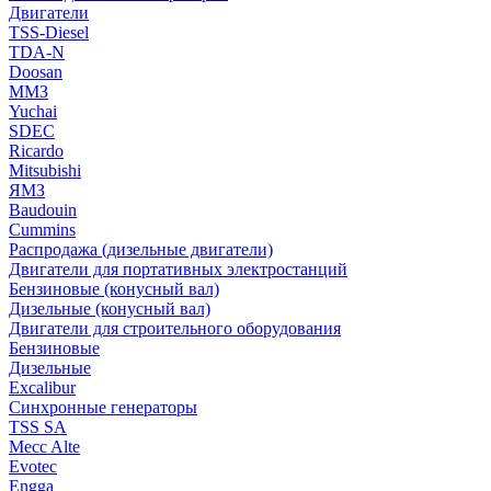
Двигатели
TSS-Diesel
TDA-N
Doosan
ММЗ
Yuchai
SDEC
Ricardo
Mitsubishi
ЯМЗ
Baudouin
Cummins
Распродажа (дизельные двигатели)
Двигатели для портативных электростанций
Бензиновые (конусный вал)
Дизельные (конусный вал)
Двигатели для строительного оборудования
Бензиновые
Дизельные
Excalibur
Синхронные генераторы
TSS SA
Mecc Alte
Evotec
Engga