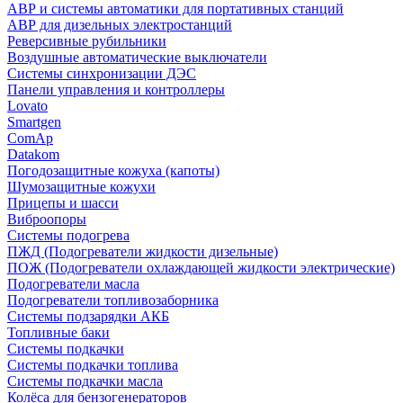
АВР и системы автоматики для портативных станций
АВР для дизельных электростанций
Реверсивные рубильники
Воздушные автоматические выключатели
Системы синхронизации ДЭС
Панели управления и контроллеры
Lovato
Smartgen
ComAp
Datakom
Погодозащитные кожуха (капоты)
Шумозащитные кожухи
Прицепы и шасси
Виброопоры
Системы подогрева
ПЖД (Подогреватели жидкости дизельные)
ПОЖ (Подогреватели охлаждающей жидкости электрические)
Подогреватели масла
Подогреватели топливозаборника
Системы подзарядки АКБ
Топливные баки
Системы подкачки
Системы подкачки топлива
Системы подкачки масла
Колёса для бензогенераторов