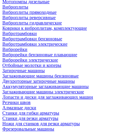
Мотопомпы дизельные
Виброплиты
Виброплиты прямоходные
Виброплиты реверсивные
Виброплиты гидравлические
Коврики к виброплитам, комплектующие
Вибротрамбовки
Вибротрамбовки бензиновые
Вибротрамбовки электрические
Виброрейки
Виброрейки бензиновые плавающие
Виброрейки электрические
Отбойные молотки и коперы
Затирочные машины
Заглаживающие машины бензиновые
Двухроторные затирочные машины
Аккумуляторные заглаживающие машины
Заглаживающие машины электрические
Лопасти и диски для заглаживающих машин
Резчики швов
Алмазные диски
Станки для гибки арматуры
Станки для резки арматуры
Ножи для станков для резки арматуры
Фрезеровальные машины