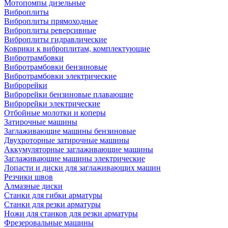
Мотопомпы дизельные
Виброплиты
Виброплиты прямоходные
Виброплиты реверсивные
Виброплиты гидравлические
Коврики к виброплитам, комплектующие
Вибротрамбовки
Вибротрамбовки бензиновые
Вибротрамбовки электрические
Виброрейки
Виброрейки бензиновые плавающие
Виброрейки электрические
Отбойные молотки и коперы
Затирочные машины
Заглаживающие машины бензиновые
Двухроторные затирочные машины
Аккумуляторные заглаживающие машины
Заглаживающие машины электрические
Лопасти и диски для заглаживающих машин
Резчики швов
Алмазные диски
Станки для гибки арматуры
Станки для резки арматуры
Ножи для станков для резки арматуры
Фрезеровальные машины