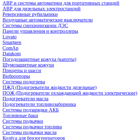
АВР и системы автоматики для портативных станций
АВР для дизельных электростанций
Реверсивные рубильники
Воздушные автоматические выключатели
Системы синхронизации ДЭС
Панели управления и контроллеры
Lovato
Smartgen
ComAp
Datakom
Погодозащитные кожуха (капоты)
Шумозащитные кожухи
Прицепы и шасси
Виброопоры
Системы подогрева
ПЖД (Подогреватели жидкости дизельные)
ПОЖ (Подогреватели охлаждающей жидкости электрические)
Подогреватели масла
Подогреватели топливозаборника
Системы подзарядки АКБ
Топливные баки
Системы подкачки
Системы подкачки топлива
Системы подкачки масла
Колёса для бензогенераторов