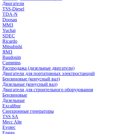
Двигатели
TSS-Diesel
TDA-N
Doosan
ММЗ
Yuchai
SDEC
Ricardo
Mitsubishi
ЯМЗ
Baudouin
Cummins
Распродажа (дизельные двигатели)
Двигатели для портативных электростанций
Бензиновые (конусный вал)
Дизельные (конусный вал)
Двигатели для строительного оборудования
Бензиновые
Дизельные
Excalibur
Синхронные генераторы
TSS SA
Mecc Alte
Evotec
Engga