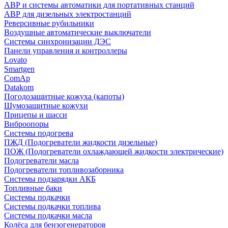
АВР и системы автоматики для портативных станций
АВР для дизельных электростанций
Реверсивные рубильники
Воздушные автоматические выключатели
Системы синхронизации ДЭС
Панели управления и контроллеры
Lovato
Smartgen
ComAp
Datakom
Погодозащитные кожуха (капоты)
Шумозащитные кожухи
Прицепы и шасси
Виброопоры
Системы подогрева
ПЖД (Подогреватели жидкости дизельные)
ПОЖ (Подогреватели охлаждающей жидкости электрические)
Подогреватели масла
Подогреватели топливозаборника
Системы подзарядки АКБ
Топливные баки
Системы подкачки
Системы подкачки топлива
Системы подкачки масла
Колёса для бензогенераторов