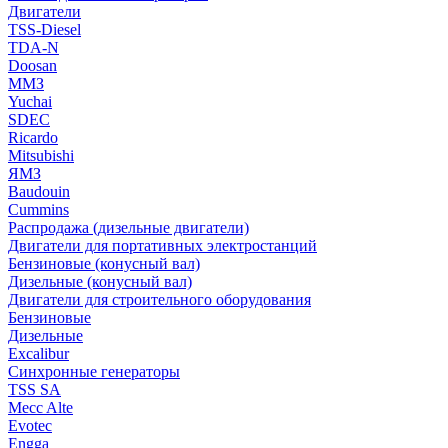
Двигатели
TSS-Diesel
TDA-N
Doosan
ММЗ
Yuchai
SDEC
Ricardo
Mitsubishi
ЯМЗ
Baudouin
Cummins
Распродажа (дизельные двигатели)
Двигатели для портативных электростанций
Бензиновые (конусный вал)
Дизельные (конусный вал)
Двигатели для строительного оборудования
Бензиновые
Дизельные
Excalibur
Синхронные генераторы
TSS SA
Mecc Alte
Evotec
Engga