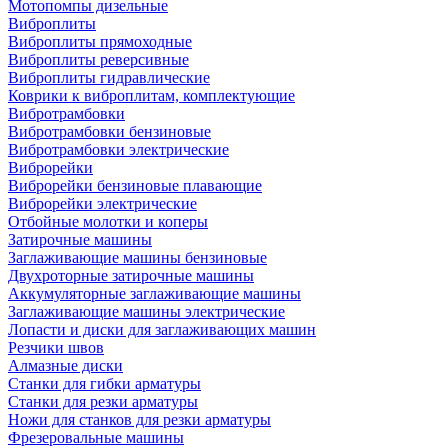
Мотопомпы дизельные
Виброплиты
Виброплиты прямоходные
Виброплиты реверсивные
Виброплиты гидравлические
Коврики к виброплитам, комплектующие
Вибротрамбовки
Вибротрамбовки бензиновые
Вибротрамбовки электрические
Виброрейки
Виброрейки бензиновые плавающие
Виброрейки электрические
Отбойные молотки и коперы
Затирочные машины
Заглаживающие машины бензиновые
Двухроторные затирочные машины
Аккумуляторные заглаживающие машины
Заглаживающие машины электрические
Лопасти и диски для заглаживающих машин
Резчики швов
Алмазные диски
Станки для гибки арматуры
Станки для резки арматуры
Ножи для станков для резки арматуры
Фрезеровальные машины