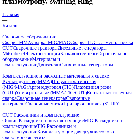
плазмотрону/ swirling Ring
Главная
—
Каталог
—
Сварочное оборудование
Сварка MMA
Сварка MIG/MAG
Сварка TIG
Плазменная резка
CUT
Сварочные тракторы
Дизельные генераторы
Mitsudiesel
Электростанции
Блок-контейнеры
Строительное
оборудование
Материалы и
комплектующие
Двигатели
Синхронные генераторы
—
Комплектующие и расходные материалы к сварке
Ручная дуговая (MMA)
Полуавтоматическая
(MIG/MAG)
Аргонодуговая (TIG)
Плазменная резка
(CUT)
Универсальные (MMA/TIG/CUT)
Контактная точечная
сварка
Сварочные генераторы
Сварочные
материалы
Сварочные маски
Приварка шпилек (STUD)
—
CUT Расходники и комплектующие
Общие Расходники и комплектующие
MIG Расходники и
комплектующие
TIG Расходники и
комплектующие
Комплектующие для двухпостового
сварочного агрегата