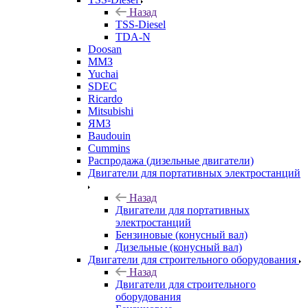
Назад
TSS-Diesel
TDA-N
Doosan
ММЗ
Yuchai
SDEC
Ricardo
Mitsubishi
ЯМЗ
Baudouin
Cummins
Распродажа (дизельные двигатели)
Двигатели для портативных электростанций
Назад
Двигатели для портативных
электростанций
Бензиновые (конусный вал)
Дизельные (конусный вал)
Двигатели для строительного оборудования
Назад
Двигатели для строительного
оборудования