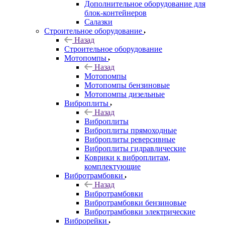
Дополнительное оборудование для
блок-контейнеров
Салазки
Строительное оборудование
Назад
Строительное оборудование
Мотопомпы
Назад
Мотопомпы
Мотопомпы бензиновые
Мотопомпы дизельные
Виброплиты
Назад
Виброплиты
Виброплиты прямоходные
Виброплиты реверсивные
Виброплиты гидравлические
Коврики к виброплитам,
комплектующие
Вибротрамбовки
Назад
Вибротрамбовки
Вибротрамбовки бензиновые
Вибротрамбовки электрические
Виброрейки