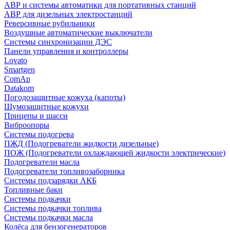
АВР и системы автоматики для портативных станций
АВР для дизельных электростанций
Реверсивные рубильники
Воздушные автоматические выключатели
Системы синхронизации ДЭС
Панели управления и контроллеры
Lovato
Smartgen
ComAp
Datakom
Погодозащитные кожуха (капоты)
Шумозащитные кожухи
Прицепы и шасси
Виброопоры
Системы подогрева
ПЖД (Подогреватели жидкости дизельные)
ПОЖ (Подогреватели охлаждающей жидкости электрические)
Подогреватели масла
Подогреватели топливозаборника
Системы подзарядки АКБ
Топливные баки
Системы подкачки
Системы подкачки топлива
Системы подкачки масла
Колёса для бензогенераторов