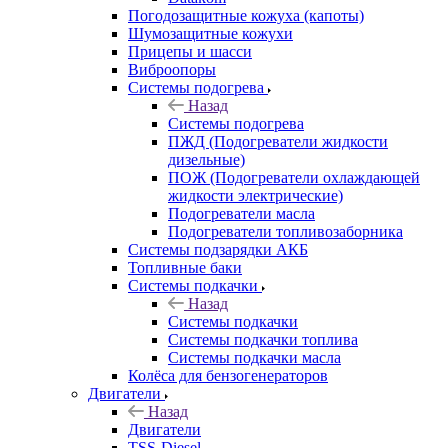
Погодозащитные кожуха (капоты)
Шумозащитные кожухи
Прицепы и шасси
Виброопоры
Системы подогрева
Назад
Системы подогрева
ПЖД (Подогреватели жидкости
дизельные)
ПОЖ (Подогреватели охлаждающей
жидкости электрические)
Подогреватели масла
Подогреватели топливозаборника
Системы подзарядки АКБ
Топливные баки
Системы подкачки
Назад
Системы подкачки
Системы подкачки топлива
Системы подкачки масла
Колёса для бензогенераторов
Двигатели
Назад
Двигатели
TSS-Diesel