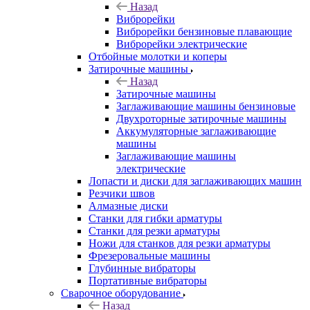
Назад
Виброрейки
Виброрейки бензиновые плавающие
Виброрейки электрические
Отбойные молотки и коперы
Затирочные машины
Назад
Затирочные машины
Заглаживающие машины бензиновые
Двухроторные затирочные машины
Аккумуляторные заглаживающие
машины
Заглаживающие машины
электрические
Лопасти и диски для заглаживающих машин
Резчики швов
Алмазные диски
Станки для гибки арматуры
Станки для резки арматуры
Ножи для станков для резки арматуры
Фрезеровальные машины
Глубинные вибраторы
Портативные вибраторы
Сварочное оборудование
Назад