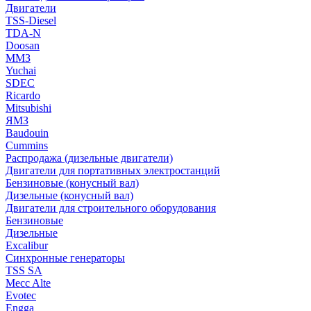
Двигатели
TSS-Diesel
TDA-N
Doosan
ММЗ
Yuchai
SDEC
Ricardo
Mitsubishi
ЯМЗ
Baudouin
Cummins
Распродажа (дизельные двигатели)
Двигатели для портативных электростанций
Бензиновые (конусный вал)
Дизельные (конусный вал)
Двигатели для строительного оборудования
Бензиновые
Дизельные
Excalibur
Синхронные генераторы
TSS SA
Mecc Alte
Evotec
Engga