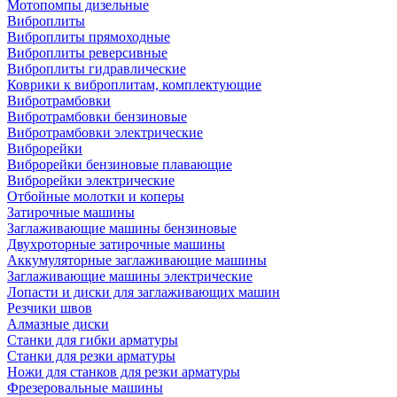
Мотопомпы дизельные
Виброплиты
Виброплиты прямоходные
Виброплиты реверсивные
Виброплиты гидравлические
Коврики к виброплитам, комплектующие
Вибротрамбовки
Вибротрамбовки бензиновые
Вибротрамбовки электрические
Виброрейки
Виброрейки бензиновые плавающие
Виброрейки электрические
Отбойные молотки и коперы
Затирочные машины
Заглаживающие машины бензиновые
Двухроторные затирочные машины
Аккумуляторные заглаживающие машины
Заглаживающие машины электрические
Лопасти и диски для заглаживающих машин
Резчики швов
Алмазные диски
Станки для гибки арматуры
Станки для резки арматуры
Ножи для станков для резки арматуры
Фрезеровальные машины