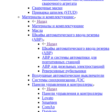
сварочного агрегата
Сварочные маски
Приварка шпилек (STUD)
Материалы и комплектующие
Назад
Материалы и комплектующие
Масла
Шкафы автоматического ввода резерва
(АВР)
Назад
Шкафы автоматического ввода резерва
(АВР)
АВР и системы автоматики для
портативных станций
АВР для дизельных электростанций
Реверсивные рубильники
Воздушные автоматические выключатели
Системы синхронизации ДЭС
Панели управления и контроллеры
Назад
Панели управления и контроллеры
Lovato
Smartgen
ComAp
Datakom