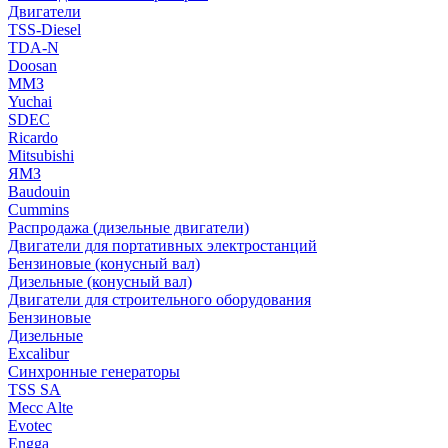
Двигатели
TSS-Diesel
TDA-N
Doosan
ММЗ
Yuchai
SDEC
Ricardo
Mitsubishi
ЯМЗ
Baudouin
Cummins
Распродажа (дизельные двигатели)
Двигатели для портативных электростанций
Бензиновые (конусный вал)
Дизельные (конусный вал)
Двигатели для строительного оборудования
Бензиновые
Дизельные
Excalibur
Синхронные генераторы
TSS SA
Mecc Alte
Evotec
Engga