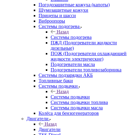
Погодозащитные кожуха (капоты)
Шумозащитные кожухи
Прицепы и шасси
Виброопоры
Системы подогрева
Назад
Системы подогрева
ПЖД (Подогреватели жидкости
дизельные)
ПОЖ (Подогреватели охлаждающей
жидкости электрические)
Подогреватели масла
Подогреватели топливозаборника
Системы подзарядки АКБ
Топливные баки
Системы подкачки
Назад
Системы подкачки
Системы подкачки топлива
Системы подкачки масла
Колёса для бензогенераторов
Двигатели
Назад
Двигатели
TSS-Diesel