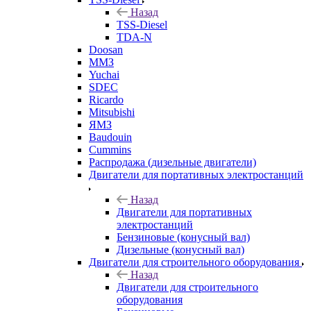
Назад
TSS-Diesel
TDA-N
Doosan
ММЗ
Yuchai
SDEC
Ricardo
Mitsubishi
ЯМЗ
Baudouin
Cummins
Распродажа (дизельные двигатели)
Двигатели для портативных электростанций
Назад
Двигатели для портативных
электростанций
Бензиновые (конусный вал)
Дизельные (конусный вал)
Двигатели для строительного оборудования
Назад
Двигатели для строительного
оборудования