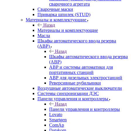
сварочного агрегата
Сварочные маски
Приварка шпилек (STUD)
Материалы и комплектующие
Назад
Материалы и комплектующие
Масла
Шкафы автоматического ввода резерва
(АВР)
Назад
Шкафы автоматического ввода резерва
(АВР)
АВР и системы автоматики для
портативных станций
АВР для дизельных электростанций
Реверсивные рубильники
Воздушные автоматические выключатели
Системы синхронизации ДЭС
Панели управления и контроллеры
Назад
Панели управления и контроллеры
Lovato
Smartgen
ComAp
Datakom