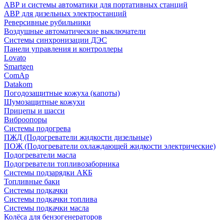
АВР и системы автоматики для портативных станций
АВР для дизельных электростанций
Реверсивные рубильники
Воздушные автоматические выключатели
Системы синхронизации ДЭС
Панели управления и контроллеры
Lovato
Smartgen
ComAp
Datakom
Погодозащитные кожуха (капоты)
Шумозащитные кожухи
Прицепы и шасси
Виброопоры
Системы подогрева
ПЖД (Подогреватели жидкости дизельные)
ПОЖ (Подогреватели охлаждающей жидкости электрические)
Подогреватели масла
Подогреватели топливозаборника
Системы подзарядки АКБ
Топливные баки
Системы подкачки
Системы подкачки топлива
Системы подкачки масла
Колёса для бензогенераторов