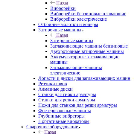
Назад
Виброрейки
Виброрейки бензиновые плавающие
Виброрейки электрические
Отбойные молотки и коперы
Затирочные машины
Назад
Затирочные машины
Заглаживающие машины бензиновые
Двухроторные затирочные машины
Аккумуляторные заглаживающие
машины
Заглаживающие машины
электрические
Лопасти и диски для заглаживающих машин
Резчики швов
Алмазные диски
Станки для гибки арматуры
Станки для резки арматуры
Ножи для станков для резки арматуры
Фрезеровальные машины
Глубинные вибраторы
Портативные вибраторы
Сварочное оборудование
Назад