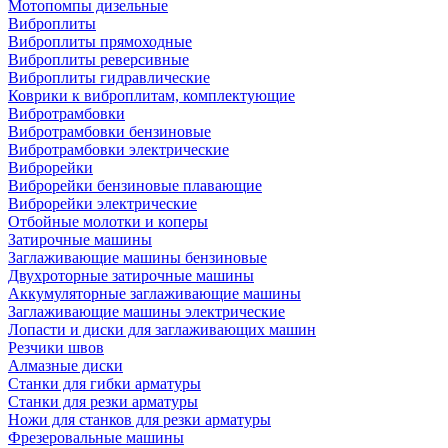
Мотопомпы дизельные
Виброплиты
Виброплиты прямоходные
Виброплиты реверсивные
Виброплиты гидравлические
Коврики к виброплитам, комплектующие
Вибротрамбовки
Вибротрамбовки бензиновые
Вибротрамбовки электрические
Виброрейки
Виброрейки бензиновые плавающие
Виброрейки электрические
Отбойные молотки и коперы
Затирочные машины
Заглаживающие машины бензиновые
Двухроторные затирочные машины
Аккумуляторные заглаживающие машины
Заглаживающие машины электрические
Лопасти и диски для заглаживающих машин
Резчики швов
Алмазные диски
Станки для гибки арматуры
Станки для резки арматуры
Ножи для станков для резки арматуры
Фрезеровальные машины