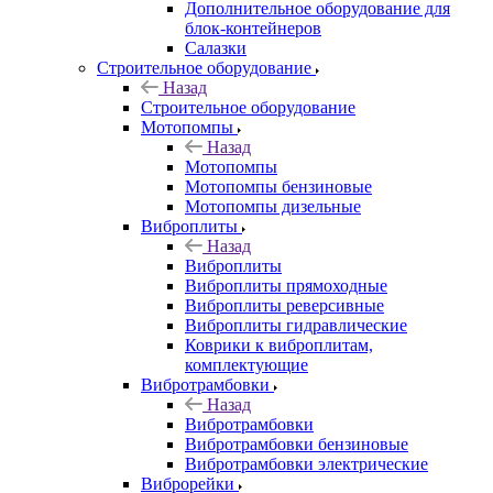
Дополнительное оборудование для
блок-контейнеров
Салазки
Строительное оборудование
Назад
Строительное оборудование
Мотопомпы
Назад
Мотопомпы
Мотопомпы бензиновые
Мотопомпы дизельные
Виброплиты
Назад
Виброплиты
Виброплиты прямоходные
Виброплиты реверсивные
Виброплиты гидравлические
Коврики к виброплитам,
комплектующие
Вибротрамбовки
Назад
Вибротрамбовки
Вибротрамбовки бензиновые
Вибротрамбовки электрические
Виброрейки