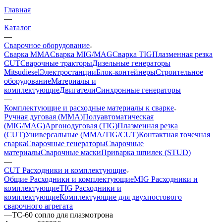
Главная
—
Каталог
—
Сварочное оборудование
Сварка MMA
Сварка MIG/MAG
Сварка TIG
Плазменная резка
CUT
Сварочные тракторы
Дизельные генераторы
Mitsudiesel
Электростанции
Блок-контейнеры
Строительное
оборудование
Материалы и
комплектующие
Двигатели
Синхронные генераторы
—
Комплектующие и расходные материалы к сварке
Ручная дуговая (MMA)
Полуавтоматическая
(MIG/MAG)
Аргонодуговая (TIG)
Плазменная резка
(CUT)
Универсальные (MMA/TIG/CUT)
Контактная точечная
сварка
Сварочные генераторы
Сварочные
материалы
Сварочные маски
Приварка шпилек (STUD)
—
CUT Расходники и комплектующие
Общие Расходники и комплектующие
MIG Расходники и
комплектующие
TIG Расходники и
комплектующие
Комплектующие для двухпостового
сварочного агрегата
—
ТС-60 сопло для плазмотрона