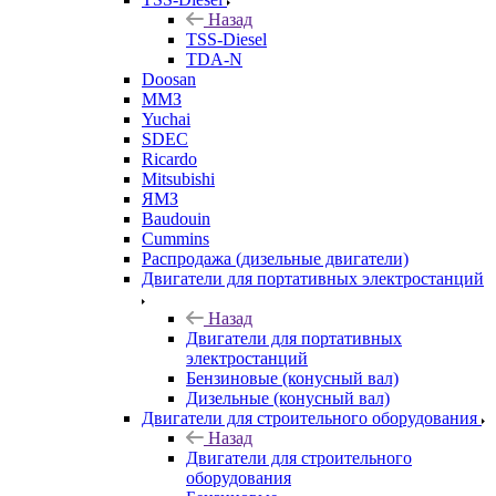
Назад
TSS-Diesel
TDA-N
Doosan
ММЗ
Yuchai
SDEC
Ricardo
Mitsubishi
ЯМЗ
Baudouin
Cummins
Распродажа (дизельные двигатели)
Двигатели для портативных электростанций
Назад
Двигатели для портативных
электростанций
Бензиновые (конусный вал)
Дизельные (конусный вал)
Двигатели для строительного оборудования
Назад
Двигатели для строительного
оборудования