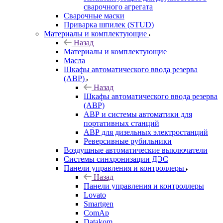
сварочного агрегата
Сварочные маски
Приварка шпилек (STUD)
Материалы и комплектующие
Назад
Материалы и комплектующие
Масла
Шкафы автоматического ввода резерва
(АВР)
Назад
Шкафы автоматического ввода резерва
(АВР)
АВР и системы автоматики для
портативных станций
АВР для дизельных электростанций
Реверсивные рубильники
Воздушные автоматические выключатели
Системы синхронизации ДЭС
Панели управления и контроллеры
Назад
Панели управления и контроллеры
Lovato
Smartgen
ComAp
Datakom