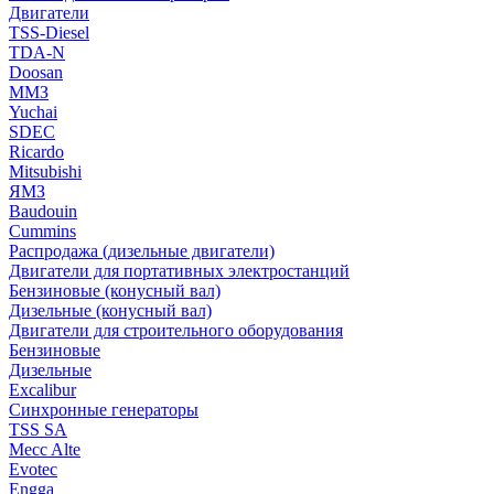
Двигатели
TSS-Diesel
TDA-N
Doosan
ММЗ
Yuchai
SDEC
Ricardo
Mitsubishi
ЯМЗ
Baudouin
Cummins
Распродажа (дизельные двигатели)
Двигатели для портативных электростанций
Бензиновые (конусный вал)
Дизельные (конусный вал)
Двигатели для строительного оборудования
Бензиновые
Дизельные
Excalibur
Синхронные генераторы
TSS SA
Mecc Alte
Evotec
Engga