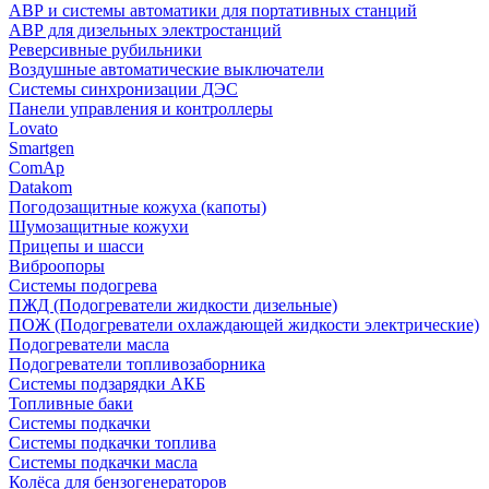
АВР и системы автоматики для портативных станций
АВР для дизельных электростанций
Реверсивные рубильники
Воздушные автоматические выключатели
Системы синхронизации ДЭС
Панели управления и контроллеры
Lovato
Smartgen
ComAp
Datakom
Погодозащитные кожуха (капоты)
Шумозащитные кожухи
Прицепы и шасси
Виброопоры
Системы подогрева
ПЖД (Подогреватели жидкости дизельные)
ПОЖ (Подогреватели охлаждающей жидкости электрические)
Подогреватели масла
Подогреватели топливозаборника
Системы подзарядки АКБ
Топливные баки
Системы подкачки
Системы подкачки топлива
Системы подкачки масла
Колёса для бензогенераторов