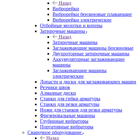
Назад
Виброрейки
Виброрейки бензиновые плавающие
Виброрейки электрические
Отбойные молотки и коперы
Затирочные машины
Назад
Затирочные машины
Заглаживающие машины бензиновые
Двухроторные затирочные машины
Аккумуляторные заглаживающие
машины
Заглаживающие машины
электрические
Лопасти и диски для заглаживающих машин
Резчики швов
Алмазные диски
Станки для гибки арматуры
Станки для резки арматуры
Ножи для станков для резки арматуры
Фрезеровальные машины
Глубинные вибраторы
Портативные вибраторы
Сварочное оборудование
Назад