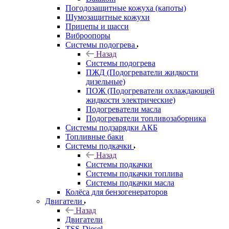
Погодозащитные кожуха (капоты)
Шумозащитные кожухи
Прицепы и шасси
Виброопоры
Системы подогрева
Назад
Системы подогрева
ПЖД (Подогреватели жидкости
дизельные)
ПОЖ (Подогреватели охлаждающей
жидкости электрические)
Подогреватели масла
Подогреватели топливозаборника
Системы подзарядки АКБ
Топливные баки
Системы подкачки
Назад
Системы подкачки
Системы подкачки топлива
Системы подкачки масла
Колёса для бензогенераторов
Двигатели
Назад
Двигатели
TSS-Diesel