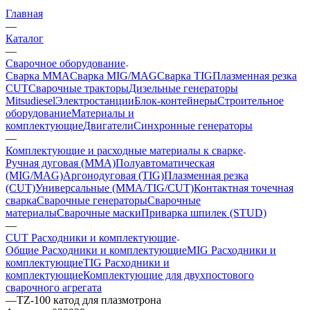
Главная
—
Каталог
—
Сварочное оборудование
Сварка MMA
Сварка MIG/MAG
Сварка TIG
Плазменная резка
CUT
Сварочные тракторы
Дизельные генераторы
Mitsudiesel
Электростанции
Блок-контейнеры
Строительное
оборудование
Материалы и
комплектующие
Двигатели
Синхронные генераторы
—
Комплектующие и расходные материалы к сварке
Ручная дуговая (MMA)
Полуавтоматическая
(MIG/MAG)
Аргонодуговая (TIG)
Плазменная резка
(CUT)
Универсальные (MMA/TIG/CUT)
Контактная точечная
сварка
Сварочные генераторы
Сварочные
материалы
Сварочные маски
Приварка шпилек (STUD)
—
CUT Расходники и комплектующие
Общие Расходники и комплектующие
MIG Расходники и
комплектующие
TIG Расходники и
комплектующие
Комплектующие для двухпостового
сварочного агрегата
—
TZ-100 катод для плазмотрона