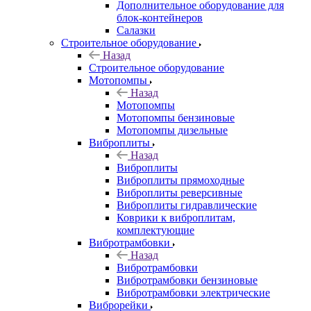
Дополнительное оборудование для
блок-контейнеров
Салазки
Строительное оборудование
Назад
Строительное оборудование
Мотопомпы
Назад
Мотопомпы
Мотопомпы бензиновые
Мотопомпы дизельные
Виброплиты
Назад
Виброплиты
Виброплиты прямоходные
Виброплиты реверсивные
Виброплиты гидравлические
Коврики к виброплитам,
комплектующие
Вибротрамбовки
Назад
Вибротрамбовки
Вибротрамбовки бензиновые
Вибротрамбовки электрические
Виброрейки