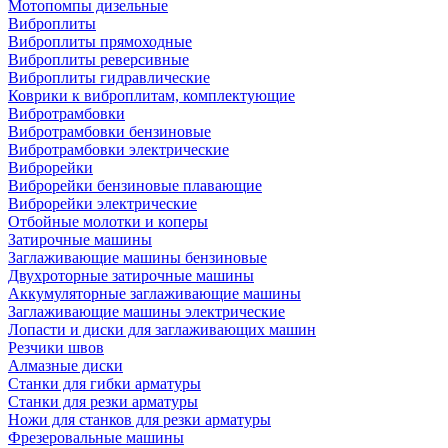
Мотопомпы дизельные
Виброплиты
Виброплиты прямоходные
Виброплиты реверсивные
Виброплиты гидравлические
Коврики к виброплитам, комплектующие
Вибротрамбовки
Вибротрамбовки бензиновые
Вибротрамбовки электрические
Виброрейки
Виброрейки бензиновые плавающие
Виброрейки электрические
Отбойные молотки и коперы
Затирочные машины
Заглаживающие машины бензиновые
Двухроторные затирочные машины
Аккумуляторные заглаживающие машины
Заглаживающие машины электрические
Лопасти и диски для заглаживающих машин
Резчики швов
Алмазные диски
Станки для гибки арматуры
Станки для резки арматуры
Ножи для станков для резки арматуры
Фрезеровальные машины