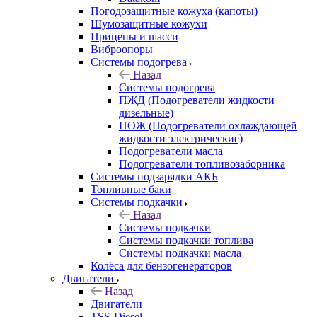
Погодозащитные кожуха (капоты)
Шумозащитные кожухи
Прицепы и шасси
Виброопоры
Системы подогрева
Назад
Системы подогрева
ПЖД (Подогреватели жидкости
дизельные)
ПОЖ (Подогреватели охлаждающей
жидкости электрические)
Подогреватели масла
Подогреватели топливозаборника
Системы подзарядки АКБ
Топливные баки
Системы подкачки
Назад
Системы подкачки
Системы подкачки топлива
Системы подкачки масла
Колёса для бензогенераторов
Двигатели
Назад
Двигатели
TSS-Diesel