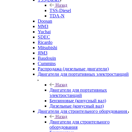
Назад
TSS-Diesel
TDA-N
Doosan
ММЗ
Yuchai
SDEC
Ricardo
Mitsubishi
ЯМЗ
Baudouin
Cummins
Распродажа (дизельные двигатели)
Двигатели для портативных электростанций
Назад
Двигатели для портативных
электростанций
Бензиновые (конусный вал)
Дизельные (конусный вал)
Двигатели для строительного оборудования
Назад
Двигатели для строительного
оборудования