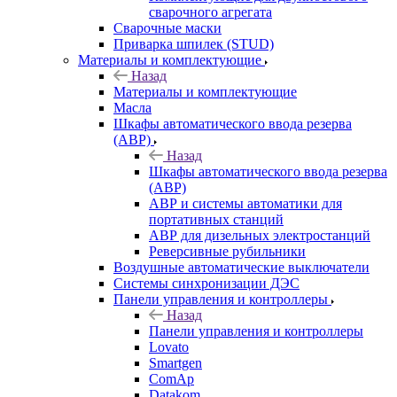
сварочного агрегата
Сварочные маски
Приварка шпилек (STUD)
Материалы и комплектующие
Назад
Материалы и комплектующие
Масла
Шкафы автоматического ввода резерва
(АВР)
Назад
Шкафы автоматического ввода резерва
(АВР)
АВР и системы автоматики для
портативных станций
АВР для дизельных электростанций
Реверсивные рубильники
Воздушные автоматические выключатели
Системы синхронизации ДЭС
Панели управления и контроллеры
Назад
Панели управления и контроллеры
Lovato
Smartgen
ComAp
Datakom