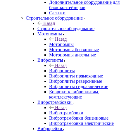
Дополнительное оборудование для
блок-контейнеров
Салазки
Строительное оборудование
Назад
Строительное оборудование
Мотопомпы
Назад
Мотопомпы
Мотопомпы бензиновые
Мотопомпы дизельные
Виброплиты
Назад
Виброплиты
Виброплиты прямоходные
Виброплиты реверсивные
Виброплиты гидравлические
Коврики к виброплитам,
комплектующие
Вибротрамбовки
Назад
Вибротрамбовки
Вибротрамбовки бензиновые
Вибротрамбовки электрические
Виброрейки