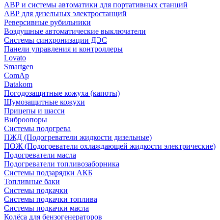
АВР и системы автоматики для портативных станций
АВР для дизельных электростанций
Реверсивные рубильники
Воздушные автоматические выключатели
Системы синхронизации ДЭС
Панели управления и контроллеры
Lovato
Smartgen
ComAp
Datakom
Погодозащитные кожуха (капоты)
Шумозащитные кожухи
Прицепы и шасси
Виброопоры
Системы подогрева
ПЖД (Подогреватели жидкости дизельные)
ПОЖ (Подогреватели охлаждающей жидкости электрические)
Подогреватели масла
Подогреватели топливозаборника
Системы подзарядки АКБ
Топливные баки
Системы подкачки
Системы подкачки топлива
Системы подкачки масла
Колёса для бензогенераторов