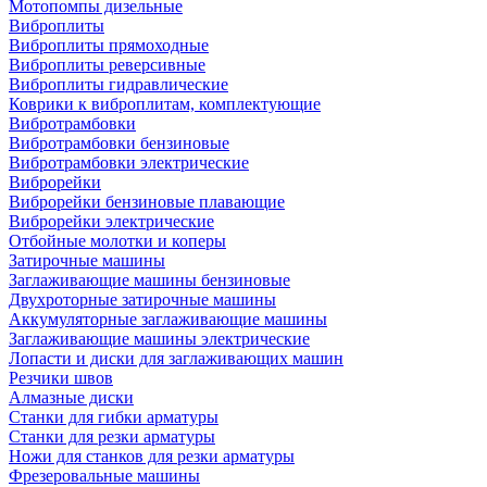
Мотопомпы дизельные
Виброплиты
Виброплиты прямоходные
Виброплиты реверсивные
Виброплиты гидравлические
Коврики к виброплитам, комплектующие
Вибротрамбовки
Вибротрамбовки бензиновые
Вибротрамбовки электрические
Виброрейки
Виброрейки бензиновые плавающие
Виброрейки электрические
Отбойные молотки и коперы
Затирочные машины
Заглаживающие машины бензиновые
Двухроторные затирочные машины
Аккумуляторные заглаживающие машины
Заглаживающие машины электрические
Лопасти и диски для заглаживающих машин
Резчики швов
Алмазные диски
Станки для гибки арматуры
Станки для резки арматуры
Ножи для станков для резки арматуры
Фрезеровальные машины