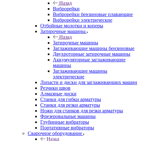
Назад
Виброрейки
Виброрейки бензиновые плавающие
Виброрейки электрические
Отбойные молотки и коперы
Затирочные машины
Назад
Затирочные машины
Заглаживающие машины бензиновые
Двухроторные затирочные машины
Аккумуляторные заглаживающие
машины
Заглаживающие машины
электрические
Лопасти и диски для заглаживающих машин
Резчики швов
Алмазные диски
Станки для гибки арматуры
Станки для резки арматуры
Ножи для станков для резки арматуры
Фрезеровальные машины
Глубинные вибраторы
Портативные вибраторы
Сварочное оборудование
Назад