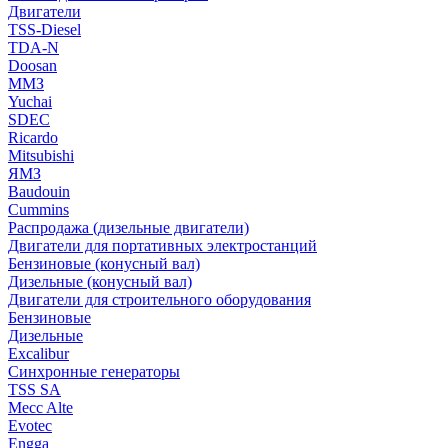
Двигатели
TSS-Diesel
TDA-N
Doosan
ММЗ
Yuchai
SDEC
Ricardo
Mitsubishi
ЯМЗ
Baudouin
Cummins
Распродажа (дизельные двигатели)
Двигатели для портативных электростанций
Бензиновые (конусный вал)
Дизельные (конусный вал)
Двигатели для строительного оборудования
Бензиновые
Дизельные
Excalibur
Синхронные генераторы
TSS SA
Mecc Alte
Evotec
Engga