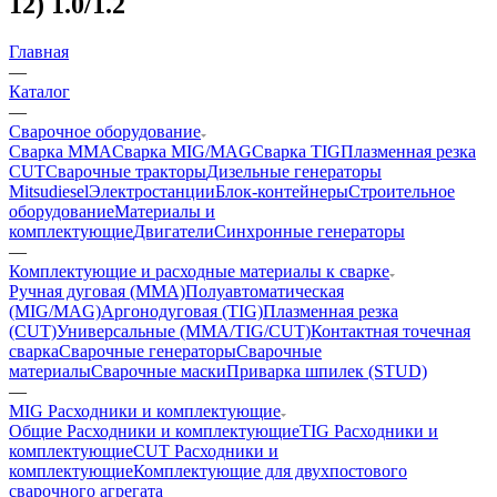
12) 1.0/1.2
Главная
—
Каталог
—
Сварочное оборудование
Сварка MMA
Сварка MIG/MAG
Сварка TIG
Плазменная резка
CUT
Сварочные тракторы
Дизельные генераторы
Mitsudiesel
Электростанции
Блок-контейнеры
Строительное
оборудование
Материалы и
комплектующие
Двигатели
Синхронные генераторы
—
Комплектующие и расходные материалы к сварке
Ручная дуговая (MMA)
Полуавтоматическая
(MIG/MAG)
Аргонодуговая (TIG)
Плазменная резка
(CUT)
Универсальные (MMA/TIG/CUT)
Контактная точечная
сварка
Сварочные генераторы
Сварочные
материалы
Сварочные маски
Приварка шпилек (STUD)
—
MIG Расходники и комплектующие
Общие Расходники и комплектующие
TIG Расходники и
комплектующие
CUT Расходники и
комплектующие
Комплектующие для двухпостового
сварочного агрегата