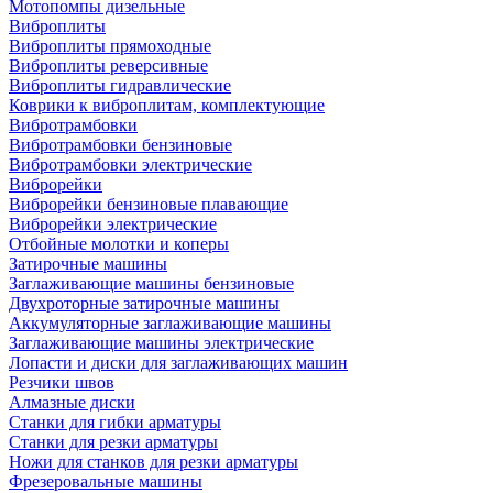
Мотопомпы дизельные
Виброплиты
Виброплиты прямоходные
Виброплиты реверсивные
Виброплиты гидравлические
Коврики к виброплитам, комплектующие
Вибротрамбовки
Вибротрамбовки бензиновые
Вибротрамбовки электрические
Виброрейки
Виброрейки бензиновые плавающие
Виброрейки электрические
Отбойные молотки и коперы
Затирочные машины
Заглаживающие машины бензиновые
Двухроторные затирочные машины
Аккумуляторные заглаживающие машины
Заглаживающие машины электрические
Лопасти и диски для заглаживающих машин
Резчики швов
Алмазные диски
Станки для гибки арматуры
Станки для резки арматуры
Ножи для станков для резки арматуры
Фрезеровальные машины