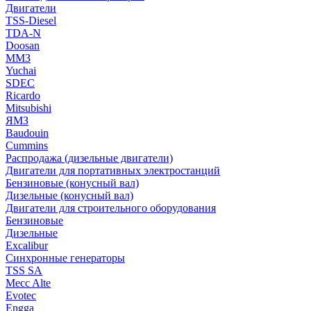
Двигатели
TSS-Diesel
TDA-N
Doosan
ММЗ
Yuchai
SDEC
Ricardo
Mitsubishi
ЯМЗ
Baudouin
Cummins
Распродажа (дизельные двигатели)
Двигатели для портативных электростанций
Бензиновые (конусный вал)
Дизельные (конусный вал)
Двигатели для строительного оборудования
Бензиновые
Дизельные
Excalibur
Синхронные генераторы
TSS SA
Mecc Alte
Evotec
Engga