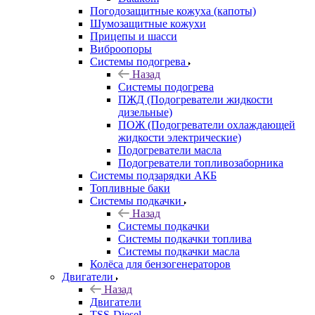
Погодозащитные кожуха (капоты)
Шумозащитные кожухи
Прицепы и шасси
Виброопоры
Системы подогрева
Назад
Системы подогрева
ПЖД (Подогреватели жидкости
дизельные)
ПОЖ (Подогреватели охлаждающей
жидкости электрические)
Подогреватели масла
Подогреватели топливозаборника
Системы подзарядки АКБ
Топливные баки
Системы подкачки
Назад
Системы подкачки
Системы подкачки топлива
Системы подкачки масла
Колёса для бензогенераторов
Двигатели
Назад
Двигатели
TSS-Diesel