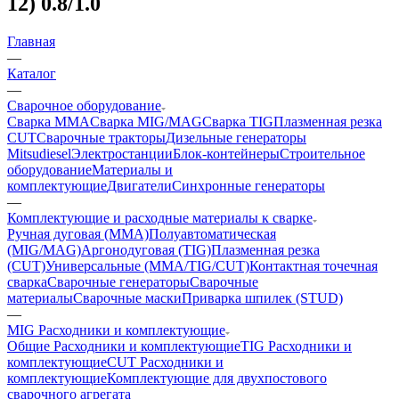
12) 0.8/1.0
Главная
—
Каталог
—
Сварочное оборудование
Сварка MMA
Сварка MIG/MAG
Сварка TIG
Плазменная резка
CUT
Сварочные тракторы
Дизельные генераторы
Mitsudiesel
Электростанции
Блок-контейнеры
Строительное
оборудование
Материалы и
комплектующие
Двигатели
Синхронные генераторы
—
Комплектующие и расходные материалы к сварке
Ручная дуговая (MMA)
Полуавтоматическая
(MIG/MAG)
Аргонодуговая (TIG)
Плазменная резка
(CUT)
Универсальные (MMA/TIG/CUT)
Контактная точечная
сварка
Сварочные генераторы
Сварочные
материалы
Сварочные маски
Приварка шпилек (STUD)
—
MIG Расходники и комплектующие
Общие Расходники и комплектующие
TIG Расходники и
комплектующие
CUT Расходники и
комплектующие
Комплектующие для двухпостового
сварочного агрегата