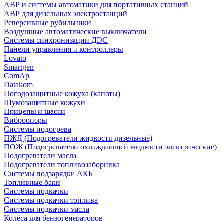
АВР и системы автоматики для портативных станций
АВР для дизельных электростанций
Реверсивные рубильники
Воздушные автоматические выключатели
Системы синхронизации ДЭС
Панели управления и контроллеры
Lovato
Smartgen
ComAp
Datakom
Погодозащитные кожуха (капоты)
Шумозащитные кожухи
Прицепы и шасси
Виброопоры
Системы подогрева
ПЖД (Подогреватели жидкости дизельные)
ПОЖ (Подогреватели охлаждающей жидкости электрические)
Подогреватели масла
Подогреватели топливозаборника
Системы подзарядки АКБ
Топливные баки
Системы подкачки
Системы подкачки топлива
Системы подкачки масла
Колёса для бензогенераторов