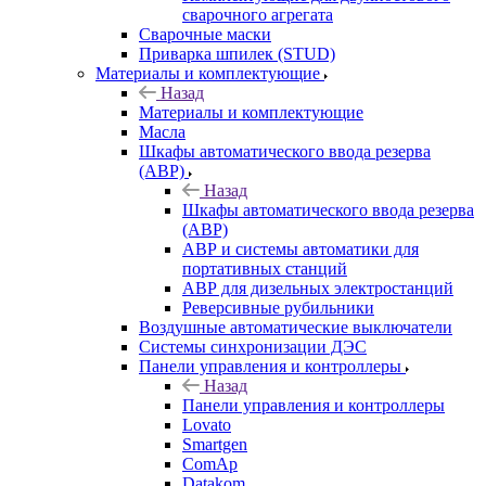
сварочного агрегата
Сварочные маски
Приварка шпилек (STUD)
Материалы и комплектующие
Назад
Материалы и комплектующие
Масла
Шкафы автоматического ввода резерва
(АВР)
Назад
Шкафы автоматического ввода резерва
(АВР)
АВР и системы автоматики для
портативных станций
АВР для дизельных электростанций
Реверсивные рубильники
Воздушные автоматические выключатели
Системы синхронизации ДЭС
Панели управления и контроллеры
Назад
Панели управления и контроллеры
Lovato
Smartgen
ComAp
Datakom