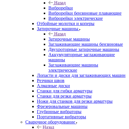
Назад
Виброрейки
Виброрейки бензиновые плавающие
Виброрейки электрические
Отбойные молотки и коперы
Затирочные машины
Назад
Затирочные машины
Заглаживающие машины бензиновые
Двухроторные затирочные машины
Аккумуляторные заглаживающие
машины
Заглаживающие машины
электрические
Лопасти и диски для заглаживающих машин
Резчики швов
Алмазные диски
Станки для гибки арматуры
Станки для резки арматуры
Ножи для станков для резки арматуры
Фрезеровальные машины
Глубинные вибраторы
Портативные вибраторы
Сварочное оборудование
Назад