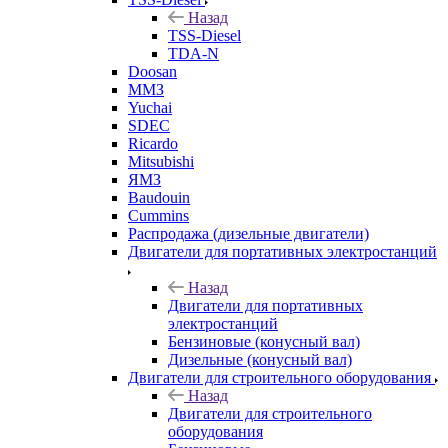
Назад
TSS-Diesel
TDA-N
Doosan
ММЗ
Yuchai
SDEC
Ricardo
Mitsubishi
ЯМЗ
Baudouin
Cummins
Распродажа (дизельные двигатели)
Двигатели для портативных электростанций
Назад
Двигатели для портативных
электростанций
Бензиновые (конусный вал)
Дизельные (конусный вал)
Двигатели для строительного оборудования
Назад
Двигатели для строительного
оборудования