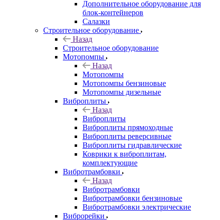
Дополнительное оборудование для
блок-контейнеров
Салазки
Строительное оборудование
Назад
Строительное оборудование
Мотопомпы
Назад
Мотопомпы
Мотопомпы бензиновые
Мотопомпы дизельные
Виброплиты
Назад
Виброплиты
Виброплиты прямоходные
Виброплиты реверсивные
Виброплиты гидравлические
Коврики к виброплитам,
комплектующие
Вибротрамбовки
Назад
Вибротрамбовки
Вибротрамбовки бензиновые
Вибротрамбовки электрические
Виброрейки