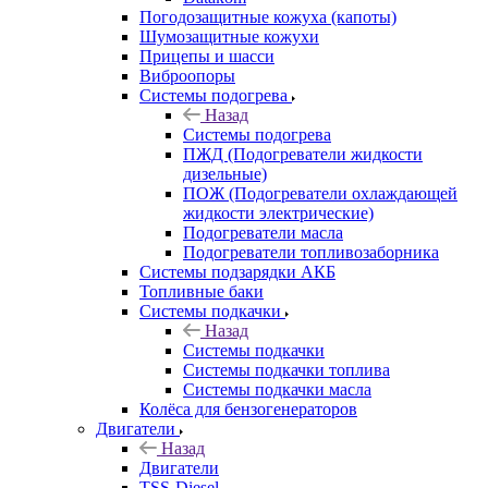
Погодозащитные кожуха (капоты)
Шумозащитные кожухи
Прицепы и шасси
Виброопоры
Системы подогрева
Назад
Системы подогрева
ПЖД (Подогреватели жидкости
дизельные)
ПОЖ (Подогреватели охлаждающей
жидкости электрические)
Подогреватели масла
Подогреватели топливозаборника
Системы подзарядки АКБ
Топливные баки
Системы подкачки
Назад
Системы подкачки
Системы подкачки топлива
Системы подкачки масла
Колёса для бензогенераторов
Двигатели
Назад
Двигатели
TSS-Diesel