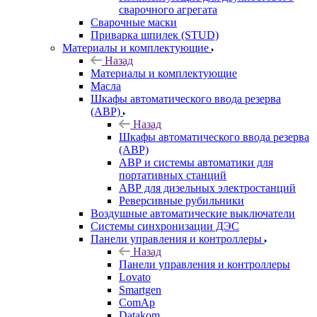
сварочного агрегата
Сварочные маски
Приварка шпилек (STUD)
Материалы и комплектующие
Назад
Материалы и комплектующие
Масла
Шкафы автоматического ввода резерва
(АВР)
Назад
Шкафы автоматического ввода резерва
(АВР)
АВР и системы автоматики для
портативных станций
АВР для дизельных электростанций
Реверсивные рубильники
Воздушные автоматические выключатели
Системы синхронизации ДЭС
Панели управления и контроллеры
Назад
Панели управления и контроллеры
Lovato
Smartgen
ComAp
Datakom