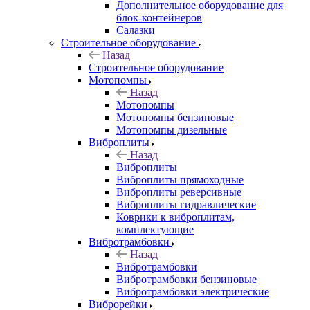
Дополнительное оборудование для
блок-контейнеров
Салазки
Строительное оборудование
Назад
Строительное оборудование
Мотопомпы
Назад
Мотопомпы
Мотопомпы бензиновые
Мотопомпы дизельные
Виброплиты
Назад
Виброплиты
Виброплиты прямоходные
Виброплиты реверсивные
Виброплиты гидравлические
Коврики к виброплитам,
комплектующие
Вибротрамбовки
Назад
Вибротрамбовки
Вибротрамбовки бензиновые
Вибротрамбовки электрические
Виброрейки