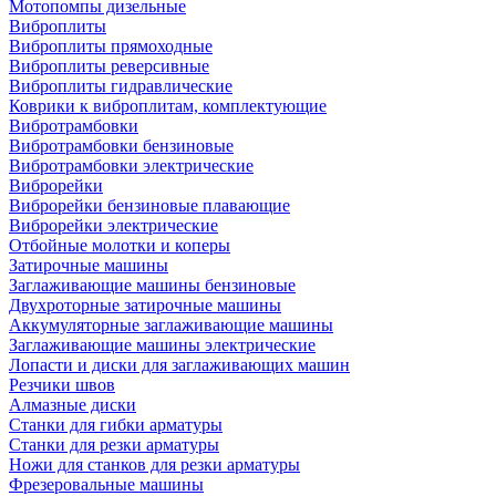
Мотопомпы дизельные
Виброплиты
Виброплиты прямоходные
Виброплиты реверсивные
Виброплиты гидравлические
Коврики к виброплитам, комплектующие
Вибротрамбовки
Вибротрамбовки бензиновые
Вибротрамбовки электрические
Виброрейки
Виброрейки бензиновые плавающие
Виброрейки электрические
Отбойные молотки и коперы
Затирочные машины
Заглаживающие машины бензиновые
Двухроторные затирочные машины
Аккумуляторные заглаживающие машины
Заглаживающие машины электрические
Лопасти и диски для заглаживающих машин
Резчики швов
Алмазные диски
Станки для гибки арматуры
Станки для резки арматуры
Ножи для станков для резки арматуры
Фрезеровальные машины