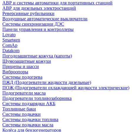
АВР и системы автоматики для портативных станций
АВР для дизельных электростанций
Реверсивные рубильники
Воздушные автоматические выключатели
Системы синхронизации ДЭС
Панели управления и контроллеры
Lovato
Smartgen
ComAp
Datakom
Погодозащитные кожуха (капоты)
Шумозащитные кожухи
Прицепы и шасси
Виброопоры
Системы подогрева
ПЖД (Подогреватели жидкости дизельные)
ПОЖ (Подогреватели охлаждающей жидкости электрические)
Подогреватели масла
Подогреватели топливозаборника
Системы подзарядки АКБ
Топливные баки
Системы подкачки
Системы подкачки топлива
Системы подкачки масла
Колёса для бензогенераторов