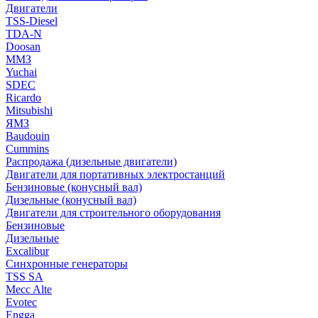
Двигатели
TSS-Diesel
TDA-N
Doosan
ММЗ
Yuchai
SDEC
Ricardo
Mitsubishi
ЯМЗ
Baudouin
Cummins
Распродажа (дизельные двигатели)
Двигатели для портативных электростанций
Бензиновые (конусный вал)
Дизельные (конусный вал)
Двигатели для строительного оборудования
Бензиновые
Дизельные
Excalibur
Синхронные генераторы
TSS SA
Mecc Alte
Evotec
Engga