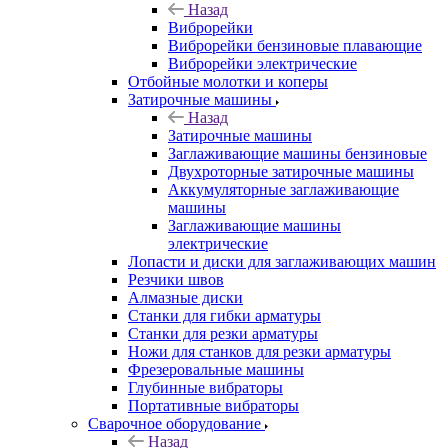
Назад
Виброрейки
Виброрейки бензиновые плавающие
Виброрейки электрические
Отбойные молотки и коперы
Затирочные машины
Назад
Затирочные машины
Заглаживающие машины бензиновые
Двухроторные затирочные машины
Аккумуляторные заглаживающие
машины
Заглаживающие машины
электрические
Лопасти и диски для заглаживающих машин
Резчики швов
Алмазные диски
Станки для гибки арматуры
Станки для резки арматуры
Ножи для станков для резки арматуры
Фрезеровальные машины
Глубинные вибраторы
Портативные вибраторы
Сварочное оборудование
Назад