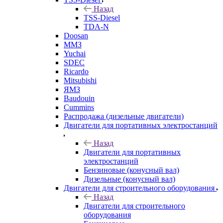
Назад
TSS-Diesel
TDA-N
Doosan
ММЗ
Yuchai
SDEC
Ricardo
Mitsubishi
ЯМЗ
Baudouin
Cummins
Распродажа (дизельные двигатели)
Двигатели для портативных электростанций
Назад
Двигатели для портативных
электростанций
Бензиновые (конусный вал)
Дизельные (конусный вал)
Двигатели для строительного оборудования
Назад
Двигатели для строительного
оборудования