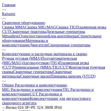
Главная
—
Каталог
—
Сварочное оборудование
Сварка MMA
Сварка MIG/MAG
Сварка TIG
Плазменная резка
CUT
Сварочные тракторы
Дизельные генераторы
Mitsudiesel
Электростанции
Блок-контейнеры
Строительное
оборудование
Материалы и
комплектующие
Двигатели
Синхронные генераторы
—
Комплектующие и расходные материалы к сварке
Ручная дуговая (MMA)
Полуавтоматическая
(MIG/MAG)
Аргонодуговая (TIG)
Плазменная резка
(CUT)
Универсальные (MMA/TIG/CUT)
Контактная точечная
сварка
Сварочные генераторы
Сварочные
материалы
Сварочные маски
Приварка шпилек (STUD)
—
Общие Расходники и комплектующие
MIG Расходники и комплектующие
TIG Расходники и
комплектующие
CUT Расходники и
комплектующие
Комплектующие для двухпостового
сварочного агрегата
—
Вилка 024 3Р+РЕ 32А 380В IP44