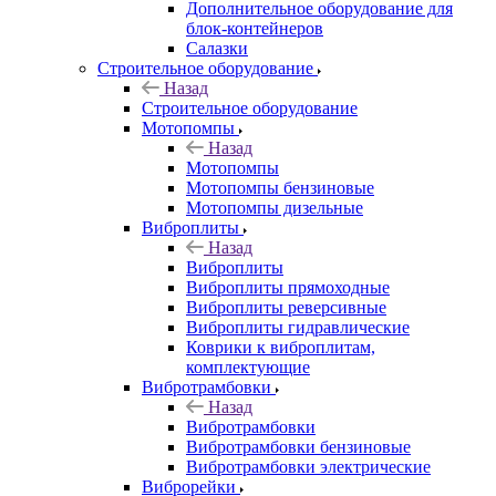
Дополнительное оборудование для
блок-контейнеров
Салазки
Строительное оборудование
Назад
Строительное оборудование
Мотопомпы
Назад
Мотопомпы
Мотопомпы бензиновые
Мотопомпы дизельные
Виброплиты
Назад
Виброплиты
Виброплиты прямоходные
Виброплиты реверсивные
Виброплиты гидравлические
Коврики к виброплитам,
комплектующие
Вибротрамбовки
Назад
Вибротрамбовки
Вибротрамбовки бензиновые
Вибротрамбовки электрические
Виброрейки