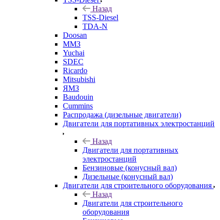
Назад
TSS-Diesel
TDA-N
Doosan
ММЗ
Yuchai
SDEC
Ricardo
Mitsubishi
ЯМЗ
Baudouin
Cummins
Распродажа (дизельные двигатели)
Двигатели для портативных электростанций
Назад
Двигатели для портативных
электростанций
Бензиновые (конусный вал)
Дизельные (конусный вал)
Двигатели для строительного оборудования
Назад
Двигатели для строительного
оборудования