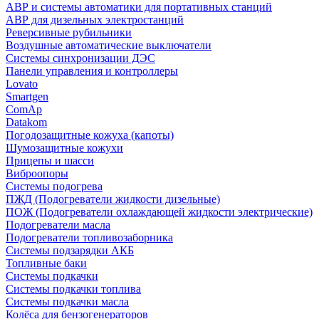
АВР и системы автоматики для портативных станций
АВР для дизельных электростанций
Реверсивные рубильники
Воздушные автоматические выключатели
Системы синхронизации ДЭС
Панели управления и контроллеры
Lovato
Smartgen
ComAp
Datakom
Погодозащитные кожуха (капоты)
Шумозащитные кожухи
Прицепы и шасси
Виброопоры
Системы подогрева
ПЖД (Подогреватели жидкости дизельные)
ПОЖ (Подогреватели охлаждающей жидкости электрические)
Подогреватели масла
Подогреватели топливозаборника
Системы подзарядки АКБ
Топливные баки
Системы подкачки
Системы подкачки топлива
Системы подкачки масла
Колёса для бензогенераторов