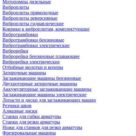
Мотопомпы дизельные
Виброплиты
Виброплиты прямоходные
Виброплиты реверсивные
Виброплиты гидравлические
Коврики к виброплитам, комплектующие
Вибротрамбовки
Вибротрамбовки бензиновые
Вибротрамбовки электрические
Виброрейки
Виброрейки бензиновые плавающие
Виброрейки электрические
Отбойные молотки и коперы
Затирочные машины
Заглаживающие машины бензиновые
Двухроторные затирочные машины
Аккумуляторные заглаживающие машины
Заглаживающие машины электрические
Лопасти и диски для заглаживающих машин
Резчики швов
Алмазные диски
Станки для гибки арматуры
Станки для резки арматуры
Ножи для станков для резки арматуры
Фрезеровальные машины