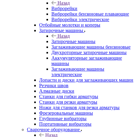
Назад
Виброрейки
Виброрейки бензиновые плавающие
Виброрейки электрические
Отбойные молотки и коперы
Затирочные машины
Назад
Затирочные машины
Заглаживающие машины бензиновые
Двухроторные затирочные машины
Аккумуляторные заглаживающие
машины
Заглаживающие машины
электрические
Лопасти и диски для заглаживающих машин
Резчики швов
Алмазные диски
Станки для гибки арматуры
Станки для резки арматуры
Ножи для станков для резки арматуры
Фрезеровальные машины
Глубинные вибраторы
Портативные вибраторы
Сварочное оборудование
Назад