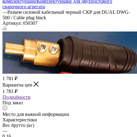
комплектующие
Комплектующие для двухпостового
сварочного агрегата
—
Разъем силовой кабельный черный СКР для DUAL DWG-
500 / Cable plug black
Артикул:
050307
1 781
₽
Варианты цен
1 781
₽
Подробности
Под заказ
Место для важной информации
Характеристики
Вес брутто (кг)
—
0.16