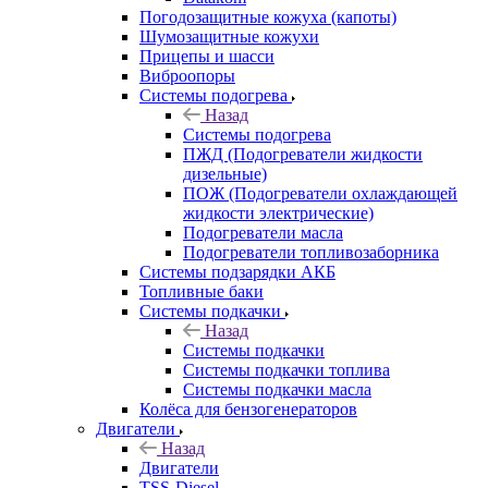
Погодозащитные кожуха (капоты)
Шумозащитные кожухи
Прицепы и шасси
Виброопоры
Системы подогрева
Назад
Системы подогрева
ПЖД (Подогреватели жидкости
дизельные)
ПОЖ (Подогреватели охлаждающей
жидкости электрические)
Подогреватели масла
Подогреватели топливозаборника
Системы подзарядки АКБ
Топливные баки
Системы подкачки
Назад
Системы подкачки
Системы подкачки топлива
Системы подкачки масла
Колёса для бензогенераторов
Двигатели
Назад
Двигатели
TSS-Diesel