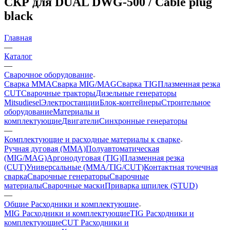
СКР для DUAL DWG-500 / Cable plug
black
Главная
—
Каталог
—
Сварочное оборудование
Сварка MMA
Сварка MIG/MAG
Сварка TIG
Плазменная резка
CUT
Сварочные тракторы
Дизельные генераторы
Mitsudiesel
Электростанции
Блок-контейнеры
Строительное
оборудование
Материалы и
комплектующие
Двигатели
Синхронные генераторы
—
Комплектующие и расходные материалы к сварке
Ручная дуговая (MMA)
Полуавтоматическая
(MIG/MAG)
Аргонодуговая (TIG)
Плазменная резка
(CUT)
Универсальные (MMA/TIG/CUT)
Контактная точечная
сварка
Сварочные генераторы
Сварочные
материалы
Сварочные маски
Приварка шпилек (STUD)
—
Общие Расходники и комплектующие
MIG Расходники и комплектующие
TIG Расходники и
комплектующие
CUT Расходники и