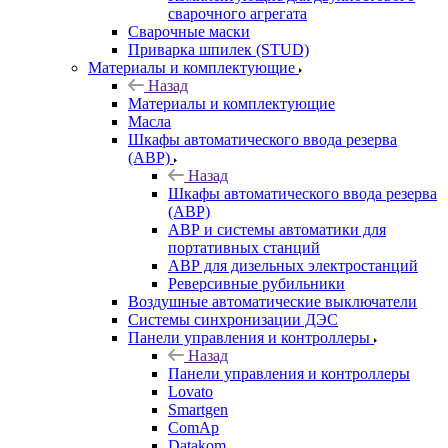
сварочного агрегата
Сварочные маски
Приварка шпилек (STUD)
Материалы и комплектующие
Назад
Материалы и комплектующие
Масла
Шкафы автоматического ввода резерва
(АВР)
Назад
Шкафы автоматического ввода резерва
(АВР)
АВР и системы автоматики для
портативных станций
АВР для дизельных электростанций
Реверсивные рубильники
Воздушные автоматические выключатели
Системы синхронизации ДЭС
Панели управления и контроллеры
Назад
Панели управления и контроллеры
Lovato
Smartgen
ComAp
Datakom