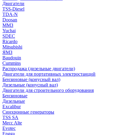
Двигатели
TSS-Diesel
TDA-N
Doosan
ММЗ
Yuchai
SDEC
Ricardo
Mitsubishi
ЯМЗ
Baudouin
Cummins
Распродажа (дизельные двигатели)
Двигатели для портативных электростанций
Бензиновые (конусный вал)
Дизельные (конусный вал)
Двигатели для строительного оборудования
Бензиновые
Дизельные
Excalibur
Синхронные генераторы
TSS SA
Mecc Alte
Evotec
Engga