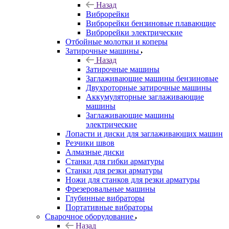
Назад
Виброрейки
Виброрейки бензиновые плавающие
Виброрейки электрические
Отбойные молотки и коперы
Затирочные машины
Назад
Затирочные машины
Заглаживающие машины бензиновые
Двухроторные затирочные машины
Аккумуляторные заглаживающие
машины
Заглаживающие машины
электрические
Лопасти и диски для заглаживающих машин
Резчики швов
Алмазные диски
Станки для гибки арматуры
Станки для резки арматуры
Ножи для станков для резки арматуры
Фрезеровальные машины
Глубинные вибраторы
Портативные вибраторы
Сварочное оборудование
Назад