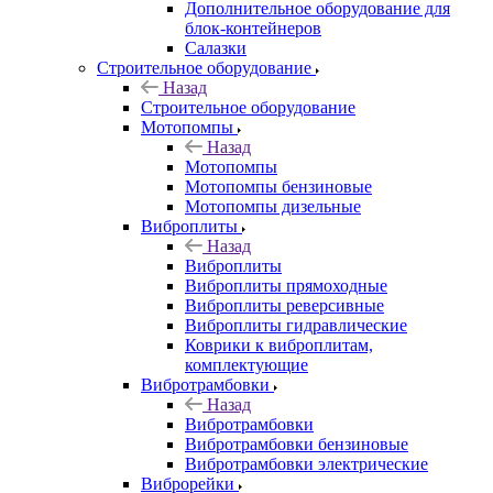
Дополнительное оборудование для
блок-контейнеров
Салазки
Строительное оборудование
Назад
Строительное оборудование
Мотопомпы
Назад
Мотопомпы
Мотопомпы бензиновые
Мотопомпы дизельные
Виброплиты
Назад
Виброплиты
Виброплиты прямоходные
Виброплиты реверсивные
Виброплиты гидравлические
Коврики к виброплитам,
комплектующие
Вибротрамбовки
Назад
Вибротрамбовки
Вибротрамбовки бензиновые
Вибротрамбовки электрические
Виброрейки