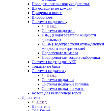
Погодозащитные кожуха (капоты)
Шумозащитные кожухи
Прицепы и шасси
Виброопоры
Системы подогрева
Назад
Системы подогрева
ПЖД (Подогреватели жидкости
дизельные)
ПОЖ (Подогреватели охлаждающей
жидкости электрические)
Подогреватели масла
Подогреватели топливозаборника
Системы подзарядки АКБ
Топливные баки
Системы подкачки
Назад
Системы подкачки
Системы подкачки топлива
Системы подкачки масла
Колёса для бензогенераторов
Двигатели
Назад
Двигатели
TSS-Diesel