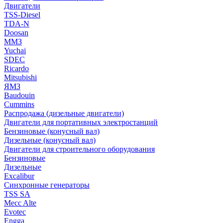
Двигатели
TSS-Diesel
TDA-N
Doosan
ММЗ
Yuchai
SDEC
Ricardo
Mitsubishi
ЯМЗ
Baudouin
Cummins
Распродажа (дизельные двигатели)
Двигатели для портативных электростанций
Бензиновые (конусный вал)
Дизельные (конусный вал)
Двигатели для строительного оборудования
Бензиновые
Дизельные
Excalibur
Синхронные генераторы
TSS SA
Mecc Alte
Evotec
Engga