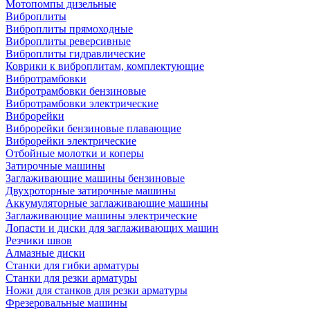
Мотопомпы дизельные
Виброплиты
Виброплиты прямоходные
Виброплиты реверсивные
Виброплиты гидравлические
Коврики к виброплитам, комплектующие
Вибротрамбовки
Вибротрамбовки бензиновые
Вибротрамбовки электрические
Виброрейки
Виброрейки бензиновые плавающие
Виброрейки электрические
Отбойные молотки и коперы
Затирочные машины
Заглаживающие машины бензиновые
Двухроторные затирочные машины
Аккумуляторные заглаживающие машины
Заглаживающие машины электрические
Лопасти и диски для заглаживающих машин
Резчики швов
Алмазные диски
Станки для гибки арматуры
Станки для резки арматуры
Ножи для станков для резки арматуры
Фрезеровальные машины