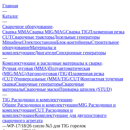
Главная
—
Каталог
—
Сварочное оборудование
Сварка MMA
Сварка MIG/MAG
Сварка TIG
Плазменная резка
CUT
Сварочные тракторы
Дизельные генераторы
Mitsudiesel
Электростанции
Блок-контейнеры
Строительное
оборудование
Материалы и
комплектующие
Двигатели
Синхронные генераторы
—
Комплектующие и расходные материалы к сварке
Ручная дуговая (MMA)
Полуавтоматическая
(MIG/MAG)
Аргонодуговая (TIG)
Плазменная резка
(CUT)
Универсальные (MMA/TIG/CUT)
Контактная точечная
сварка
Сварочные генераторы
Сварочные
материалы
Сварочные маски
Приварка шпилек (STUD)
—
TIG Расходники и комплектующие
Общие Расходники и комплектующие
MIG Расходники и
комплектующие
CUT Расходники и
комплектующие
Комплектующие для двухпостового
сварочного агрегата
—
WP-17/18/26 сопло №5 для TIG горелок