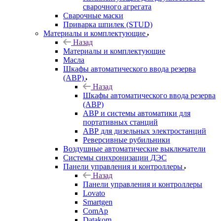
сварочного агрегата
Сварочные маски
Приварка шпилек (STUD)
Материалы и комплектующие
Назад
Материалы и комплектующие
Масла
Шкафы автоматического ввода резерва
(АВР)
Назад
Шкафы автоматического ввода резерва
(АВР)
АВР и системы автоматики для
портативных станций
АВР для дизельных электростанций
Реверсивные рубильники
Воздушные автоматические выключатели
Системы синхронизации ДЭС
Панели управления и контроллеры
Назад
Панели управления и контроллеры
Lovato
Smartgen
ComAp
Datakom