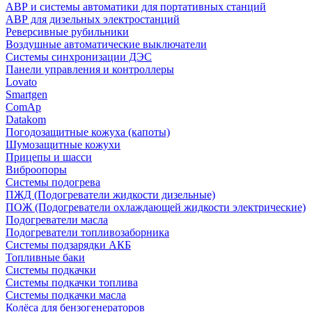
АВР и системы автоматики для портативных станций
АВР для дизельных электростанций
Реверсивные рубильники
Воздушные автоматические выключатели
Системы синхронизации ДЭС
Панели управления и контроллеры
Lovato
Smartgen
ComAp
Datakom
Погодозащитные кожуха (капоты)
Шумозащитные кожухи
Прицепы и шасси
Виброопоры
Системы подогрева
ПЖД (Подогреватели жидкости дизельные)
ПОЖ (Подогреватели охлаждающей жидкости электрические)
Подогреватели масла
Подогреватели топливозаборника
Системы подзарядки АКБ
Топливные баки
Системы подкачки
Системы подкачки топлива
Системы подкачки масла
Колёса для бензогенераторов