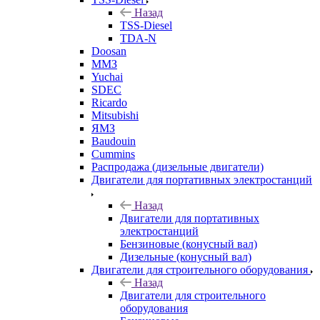
Назад
TSS-Diesel
TDA-N
Doosan
ММЗ
Yuchai
SDEC
Ricardo
Mitsubishi
ЯМЗ
Baudouin
Cummins
Распродажа (дизельные двигатели)
Двигатели для портативных электростанций
Назад
Двигатели для портативных
электростанций
Бензиновые (конусный вал)
Дизельные (конусный вал)
Двигатели для строительного оборудования
Назад
Двигатели для строительного
оборудования