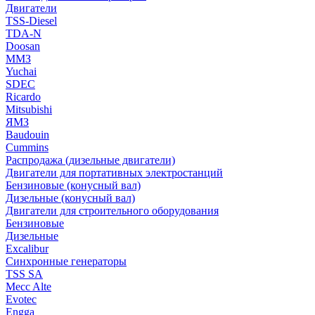
Двигатели
TSS-Diesel
TDA-N
Doosan
ММЗ
Yuchai
SDEC
Ricardo
Mitsubishi
ЯМЗ
Baudouin
Cummins
Распродажа (дизельные двигатели)
Двигатели для портативных электростанций
Бензиновые (конусный вал)
Дизельные (конусный вал)
Двигатели для строительного оборудования
Бензиновые
Дизельные
Excalibur
Синхронные генераторы
TSS SA
Mecc Alte
Evotec
Engga