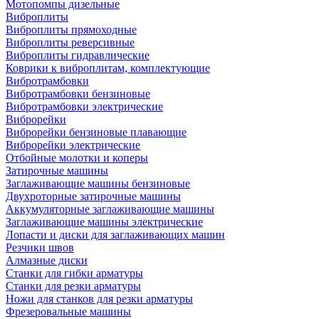
Мотопомпы дизельные
Виброплиты
Виброплиты прямоходные
Виброплиты реверсивные
Виброплиты гидравлические
Коврики к виброплитам, комплектующие
Вибротрамбовки
Вибротрамбовки бензиновые
Вибротрамбовки электрические
Виброрейки
Виброрейки бензиновые плавающие
Виброрейки электрические
Отбойные молотки и коперы
Затирочные машины
Заглаживающие машины бензиновые
Двухроторные затирочные машины
Аккумуляторные заглаживающие машины
Заглаживающие машины электрические
Лопасти и диски для заглаживающих машин
Резчики швов
Алмазные диски
Станки для гибки арматуры
Станки для резки арматуры
Ножи для станков для резки арматуры
Фрезеровальные машины