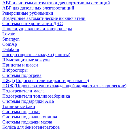
АВР и системы автоматики для портативных станций
АВР для дизельных электростанций
Реверсивные рубильники
Воздушные автоматические выключатели
Системы синхронизации ДЭС
Панели управления и контроллеры
Lovato
Smartgen
ComAp
Datakom
Погодозащитные кожуха (капоты)
Шумозащитные кожухи
Прицепы и шасси
Виброопоры
Системы подогрева
ПЖД (Подогреватели жидкости дизельные)
ПОЖ (Подогреватели охлаждающей жидкости электрические)
Подогреватели масла
Подогреватели топливозаборника
Системы подзарядки АКБ
Топливные баки
Системы подкачки
Системы подкачки топлива
Системы подкачки масла
Колёса для бензогенераторов