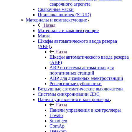
сварочного агрегата
Сварочные маски
Приварка шпилек (STUD)
Материалы и комплектующие
Назад
Материалы и комплектующие
Масла
Шкафы автоматического ввода резерва
(АВР)
Назад
Шкафы автоматического ввода резерва
(АВР)
АВР и системы автоматики для
портативных станций
АВР для дизельных электростанций
Реверсивные рубильники
Воздушные автоматические выключатели
Системы синхронизации ДЭС
Панели управления и контроллеры
Назад
Панели управления и контроллеры
Lovato
Smartgen
ComAp
Datakom