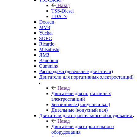
Назад
TSS-Diesel
TDA-N
Doosan
ММЗ
Yuchai
SDEC
Ricardo
Mitsubishi
ЯМЗ
Baudouin
Cummins
Распродажа (дизельные двигатели)
Двигатели для портативных электростанций
Назад
Двигатели для портативных
электростанций
Бензиновые (конусный вал)
Дизельные (конусный вал)
Двигатели для строительного оборудования
Назад
Двигатели для строительного
оборудования