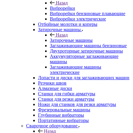
Назад
Виброрейки
Виброрейки бензиновые плавающие
Виброрейки электрические
Отбойные молотки и коперы
Затирочные машины
Назад
Затирочные машины
Заглаживающие машины бензиновые
Двухроторные затирочные машины
Аккумуляторные заглаживающие
машины
Заглаживающие машины
электрические
Лопасти и диски для заглаживающих машин
Резчики швов
Алмазные диски
Станки для гибки арматуры
Станки для резки арматуры
Ножи для станков для резки арматуры
Фрезеровальные машины
Глубинные вибраторы
Портативные вибраторы
Сварочное оборудование
Назад