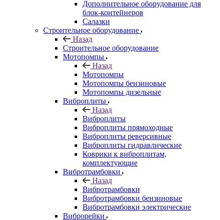
Дополнительное оборудование для
блок-контейнеров
Салазки
Строительное оборудование
Назад
Строительное оборудование
Мотопомпы
Назад
Мотопомпы
Мотопомпы бензиновые
Мотопомпы дизельные
Виброплиты
Назад
Виброплиты
Виброплиты прямоходные
Виброплиты реверсивные
Виброплиты гидравлические
Коврики к виброплитам,
комплектующие
Вибротрамбовки
Назад
Вибротрамбовки
Вибротрамбовки бензиновые
Вибротрамбовки электрические
Виброрейки