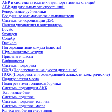
АВР и системы автоматики для портативных станций
АВР для дизельных электростанций
Реверсивные рубильники
Воздушные автоматические выключатели
Системы синхронизации ДЭС
Панели управления и контроллеры
Lovato
Smartgen
ComAp
Datakom
Погодозащитные кожуха (капоты)
Шумозащитные кожухи
Прицепы и шасси
Виброопоры
Системы подогрева
ПЖД (Подогреватели жидкости дизельные)
ПОЖ (Подогреватели охлаждающей жидкости электрические)
Подогреватели масла
Подогреватели топливозаборника
Системы подзарядки АКБ
Топливные баки
Системы подкачки
Системы подкачки топлива
Системы подкачки масла
Колёса для бензогенераторов