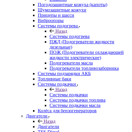
Погодозащитные кожуха (капоты)
Шумозащитные кожухи
Прицепы и шасси
Виброопоры
Системы подогрева
Назад
Системы подогрева
ПЖД (Подогреватели жидкости
дизельные)
ПОЖ (Подогреватели охлаждающей
жидкости электрические)
Подогреватели масла
Подогреватели топливозаборника
Системы подзарядки АКБ
Топливные баки
Системы подкачки
Назад
Системы подкачки
Системы подкачки топлива
Системы подкачки масла
Колёса для бензогенераторов
Двигатели
Назад
Двигатели
TSS-Diesel