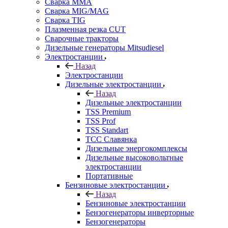
Сварка MMA
Сварка MIG/MAG
Сварка TIG
Плазменная резка CUT
Сварочные тракторы
Дизельные генераторы Mitsudiesel
Электростанции
Назад
Электростанции
Дизельные электростанции
Назад
Дизельные электростанции
TSS Premium
TSS Prof
TSS Standart
ТСС Славянка
Дизельные энергокомплексы
Дизельные высоковольтные
электростанции
Портативные
Бензиновые электростанции
Назад
Бензиновые электростанции
Бензогенераторы инверторные
Бензогенераторы