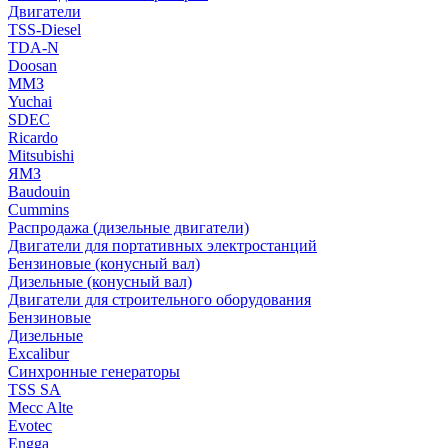
Двигатели
TSS-Diesel
TDA-N
Doosan
ММЗ
Yuchai
SDEC
Ricardo
Mitsubishi
ЯМЗ
Baudouin
Cummins
Распродажа (дизельные двигатели)
Двигатели для портативных электростанций
Бензиновые (конусный вал)
Дизельные (конусный вал)
Двигатели для строительного оборудования
Бензиновые
Дизельные
Excalibur
Синхронные генераторы
TSS SA
Mecc Alte
Evotec
Engga