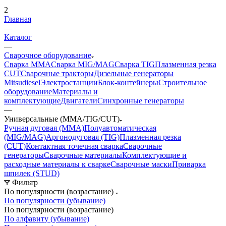
2
Главная
—
Каталог
—
Сварочное оборудование
Сварка MMA
Сварка MIG/MAG
Сварка TIG
Плазменная резка
CUT
Сварочные тракторы
Дизельные генераторы
Mitsudiesel
Электростанции
Блок-контейнеры
Строительное
оборудование
Материалы и
комплектующие
Двигатели
Синхронные генераторы
—
Универсальные (MMA/TIG/CUT)
Ручная дуговая (MMA)
Полуавтоматическая
(MIG/MAG)
Аргонодуговая (TIG)
Плазменная резка
(CUT)
Контактная точечная сварка
Сварочные
генераторы
Сварочные материалы
Комплектующие и
расходные материалы к сварке
Сварочные маски
Приварка
шпилек (STUD)
Фильтр
По популярности (возрастание)
По популярности (убывание)
По популярности (возрастание)
По алфавиту (убывание)