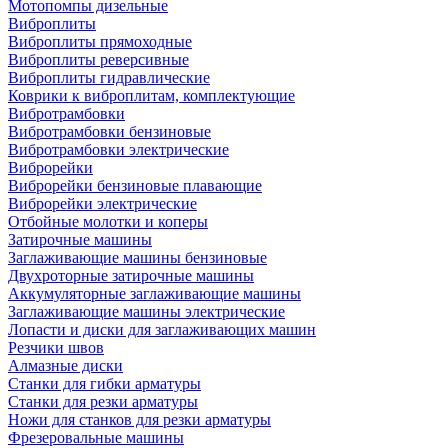
Мотопомпы дизельные
Виброплиты
Виброплиты прямоходные
Виброплиты реверсивные
Виброплиты гидравлические
Коврики к виброплитам, комплектующие
Вибротрамбовки
Вибротрамбовки бензиновые
Вибротрамбовки электрические
Виброрейки
Виброрейки бензиновые плавающие
Виброрейки электрические
Отбойные молотки и коперы
Затирочные машины
Заглаживающие машины бензиновые
Двухроторные затирочные машины
Аккумуляторные заглаживающие машины
Заглаживающие машины электрические
Лопасти и диски для заглаживающих машин
Резчики швов
Алмазные диски
Станки для гибки арматуры
Станки для резки арматуры
Ножи для станков для резки арматуры
Фрезеровальные машины