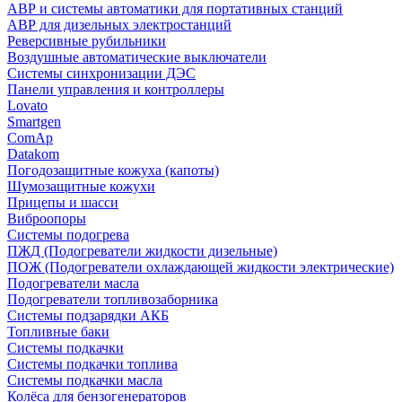
АВР и системы автоматики для портативных станций
АВР для дизельных электростанций
Реверсивные рубильники
Воздушные автоматические выключатели
Системы синхронизации ДЭС
Панели управления и контроллеры
Lovato
Smartgen
ComAp
Datakom
Погодозащитные кожуха (капоты)
Шумозащитные кожухи
Прицепы и шасси
Виброопоры
Системы подогрева
ПЖД (Подогреватели жидкости дизельные)
ПОЖ (Подогреватели охлаждающей жидкости электрические)
Подогреватели масла
Подогреватели топливозаборника
Системы подзарядки АКБ
Топливные баки
Системы подкачки
Системы подкачки топлива
Системы подкачки масла
Колёса для бензогенераторов