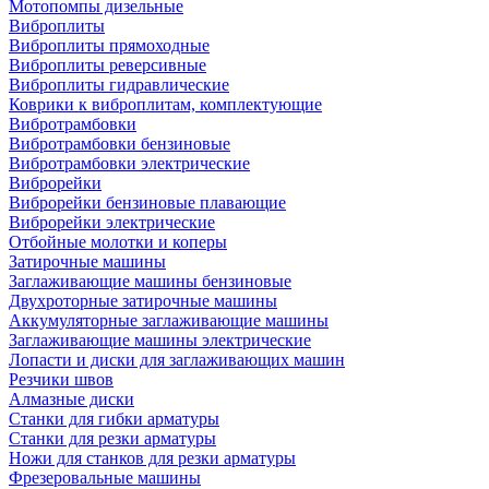
Мотопомпы дизельные
Виброплиты
Виброплиты прямоходные
Виброплиты реверсивные
Виброплиты гидравлические
Коврики к виброплитам, комплектующие
Вибротрамбовки
Вибротрамбовки бензиновые
Вибротрамбовки электрические
Виброрейки
Виброрейки бензиновые плавающие
Виброрейки электрические
Отбойные молотки и коперы
Затирочные машины
Заглаживающие машины бензиновые
Двухроторные затирочные машины
Аккумуляторные заглаживающие машины
Заглаживающие машины электрические
Лопасти и диски для заглаживающих машин
Резчики швов
Алмазные диски
Станки для гибки арматуры
Станки для резки арматуры
Ножи для станков для резки арматуры
Фрезеровальные машины