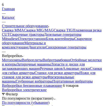
6
Главная
—
Каталог
—
Строительное оборудование
Сварка MMA
Сварка MIG/MAG
Сварка TIG
Плазменная резка
CUT
Сварочные тракторы
Дизельные генераторы
Mitsudiesel
Электростанции
Блок-контейнеры
Сварочное
оборудование
Материалы и
комплектующие
Двигатели
Синхронные генераторы
—
Виброрейки
Мотопомпы
Виброплиты
Вибротрамбовки
Отбойные молотки
и коперы
Затирочные машины
Лопасти и диски для
заглаживающих машин
Резчики швов
Алмазные диски
Станки
для гибки арматуры
Станки для резки арматуры
Ножи для
станков для резки арматуры
Фрезеровальные
машины
Глубинные вибраторы
Портативные вибраторы
Виброрейки бензиновые плавающие
6 товаров
Виброрейки электрические
Фильтр
По популярности (возрастание)
По популярности (убывание)