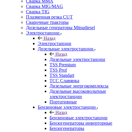
Сварка MMA
Сварка MIG/MAG
Сварка TIG
Плазменная резка CUT
Сварочные тракторы
Дизельные генераторы Mitsudiesel
Электростанции
Назад
Электростанции
Дизельные электростанции
Назад
Дизельные электростанции
TSS Premium
TSS Prof
TSS Standart
ТСС Славянка
Дизельные энергокомплексы
Дизельные высоковольтные
электростанции
Портативные
Бензиновые электростанции
Назад
Бензиновые электростанции
Бензогенераторы инверторные
Бензогенераторы