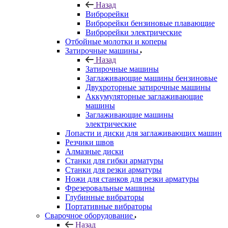
Назад
Виброрейки
Виброрейки бензиновые плавающие
Виброрейки электрические
Отбойные молотки и коперы
Затирочные машины
Назад
Затирочные машины
Заглаживающие машины бензиновые
Двухроторные затирочные машины
Аккумуляторные заглаживающие
машины
Заглаживающие машины
электрические
Лопасти и диски для заглаживающих машин
Резчики швов
Алмазные диски
Станки для гибки арматуры
Станки для резки арматуры
Ножи для станков для резки арматуры
Фрезеровальные машины
Глубинные вибраторы
Портативные вибраторы
Сварочное оборудование
Назад