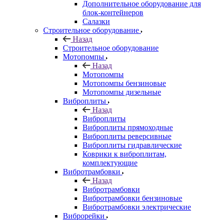
Дополнительное оборудование для
блок-контейнеров
Салазки
Строительное оборудование
Назад
Строительное оборудование
Мотопомпы
Назад
Мотопомпы
Мотопомпы бензиновые
Мотопомпы дизельные
Виброплиты
Назад
Виброплиты
Виброплиты прямоходные
Виброплиты реверсивные
Виброплиты гидравлические
Коврики к виброплитам,
комплектующие
Вибротрамбовки
Назад
Вибротрамбовки
Вибротрамбовки бензиновые
Вибротрамбовки электрические
Виброрейки