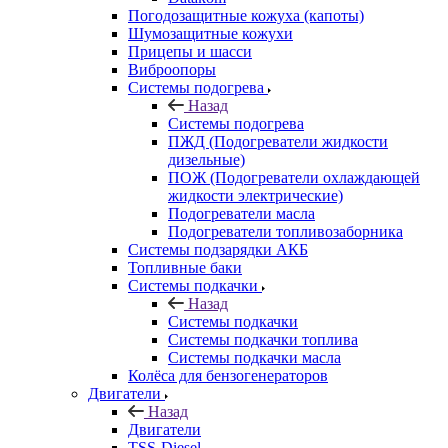
Погодозащитные кожуха (капоты)
Шумозащитные кожухи
Прицепы и шасси
Виброопоры
Системы подогрева
Назад
Системы подогрева
ПЖД (Подогреватели жидкости
дизельные)
ПОЖ (Подогреватели охлаждающей
жидкости электрические)
Подогреватели масла
Подогреватели топливозаборника
Системы подзарядки АКБ
Топливные баки
Системы подкачки
Назад
Системы подкачки
Системы подкачки топлива
Системы подкачки масла
Колёса для бензогенераторов
Двигатели
Назад
Двигатели
TSS-Diesel