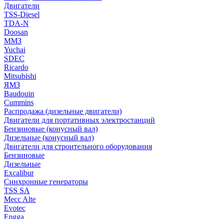
Двигатели
TSS-Diesel
TDA-N
Doosan
ММЗ
Yuchai
SDEC
Ricardo
Mitsubishi
ЯМЗ
Baudouin
Cummins
Распродажа (дизельные двигатели)
Двигатели для портативных электростанций
Бензиновые (конусный вал)
Дизельные (конусный вал)
Двигатели для строительного оборудования
Бензиновые
Дизельные
Excalibur
Синхронные генераторы
TSS SA
Mecc Alte
Evotec
Engga