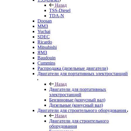
Назад
TSS-Diesel
TDA-N
Doosan
ММЗ
Yuchai
SDEC
Ricardo
Mitsubishi
ЯМЗ
Baudouin
Cummins
Распродажа (дизельные двигатели)
Двигатели для портативных электростанций
Назад
Двигатели для портативных
электростанций
Бензиновые (конусный вал)
Дизельные (конусный вал)
Двигатели для строительного оборудования
Назад
Двигатели для строительного
оборудования