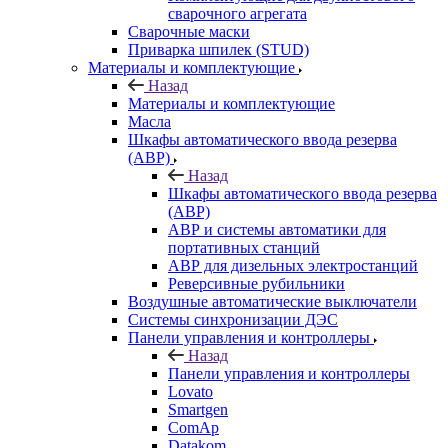
сварочного агрегата
Сварочные маски
Приварка шпилек (STUD)
Материалы и комплектующие
Назад
Материалы и комплектующие
Масла
Шкафы автоматического ввода резерва
(АВР)
Назад
Шкафы автоматического ввода резерва
(АВР)
АВР и системы автоматики для
портативных станций
АВР для дизельных электростанций
Реверсивные рубильники
Воздушные автоматические выключатели
Системы синхронизации ДЭС
Панели управления и контроллеры
Назад
Панели управления и контроллеры
Lovato
Smartgen
ComAp
Datakom