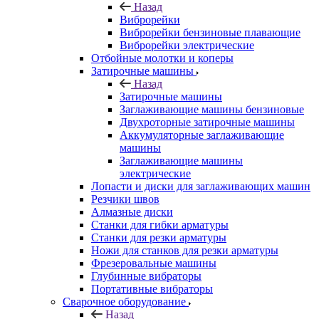
Назад
Виброрейки
Виброрейки бензиновые плавающие
Виброрейки электрические
Отбойные молотки и коперы
Затирочные машины
Назад
Затирочные машины
Заглаживающие машины бензиновые
Двухроторные затирочные машины
Аккумуляторные заглаживающие
машины
Заглаживающие машины
электрические
Лопасти и диски для заглаживающих машин
Резчики швов
Алмазные диски
Станки для гибки арматуры
Станки для резки арматуры
Ножи для станков для резки арматуры
Фрезеровальные машины
Глубинные вибраторы
Портативные вибраторы
Сварочное оборудование
Назад