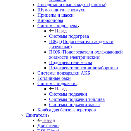
Погодозащитные кожуха (капоты)
Шумозащитные кожухи
Прицепы и шасси
Виброопоры
Системы подогрева
Назад
Системы подогрева
ПЖД (Подогреватели жидкости
дизельные)
ПОЖ (Подогреватели охлаждающей
жидкости электрические)
Подогреватели масла
Подогреватели топливозаборника
Системы подзарядки АКБ
Топливные баки
Системы подкачки
Назад
Системы подкачки
Системы подкачки топлива
Системы подкачки масла
Колёса для бензогенераторов
Двигатели
Назад
Двигатели
TSS-Diesel