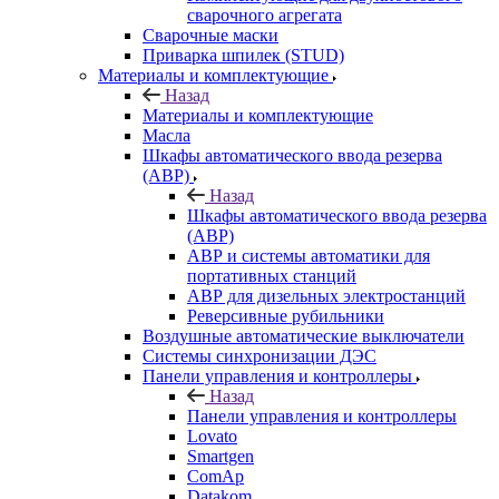
сварочного агрегата
Сварочные маски
Приварка шпилек (STUD)
Материалы и комплектующие
Назад
Материалы и комплектующие
Масла
Шкафы автоматического ввода резерва
(АВР)
Назад
Шкафы автоматического ввода резерва
(АВР)
АВР и системы автоматики для
портативных станций
АВР для дизельных электростанций
Реверсивные рубильники
Воздушные автоматические выключатели
Системы синхронизации ДЭС
Панели управления и контроллеры
Назад
Панели управления и контроллеры
Lovato
Smartgen
ComAp
Datakom