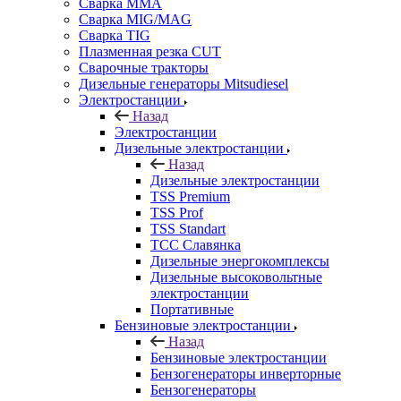
Сварка MMA
Сварка MIG/MAG
Сварка TIG
Плазменная резка CUT
Сварочные тракторы
Дизельные генераторы Mitsudiesel
Электростанции
Назад
Электростанции
Дизельные электростанции
Назад
Дизельные электростанции
TSS Premium
TSS Prof
TSS Standart
ТСС Славянка
Дизельные энергокомплексы
Дизельные высоковольтные
электростанции
Портативные
Бензиновые электростанции
Назад
Бензиновые электростанции
Бензогенераторы инверторные
Бензогенераторы