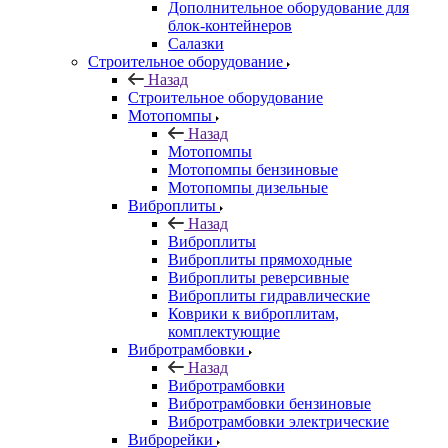
Дополнительное оборудование для
блок-контейнеров
Салазки
Строительное оборудование
Назад
Строительное оборудование
Мотопомпы
Назад
Мотопомпы
Мотопомпы бензиновые
Мотопомпы дизельные
Виброплиты
Назад
Виброплиты
Виброплиты прямоходные
Виброплиты реверсивные
Виброплиты гидравлические
Коврики к виброплитам,
комплектующие
Вибротрамбовки
Назад
Вибротрамбовки
Вибротрамбовки бензиновые
Вибротрамбовки электрические
Виброрейки