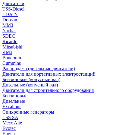
Двигатели
TSS-Diesel
TDA-N
Doosan
ММЗ
Yuchai
SDEC
Ricardo
Mitsubishi
ЯМЗ
Baudouin
Cummins
Распродажа (дизельные двигатели)
Двигатели для портативных электростанций
Бензиновые (конусный вал)
Дизельные (конусный вал)
Двигатели для строительного оборудования
Бензиновые
Дизельные
Excalibur
Синхронные генераторы
TSS SA
Mecc Alte
Evotec
Engga