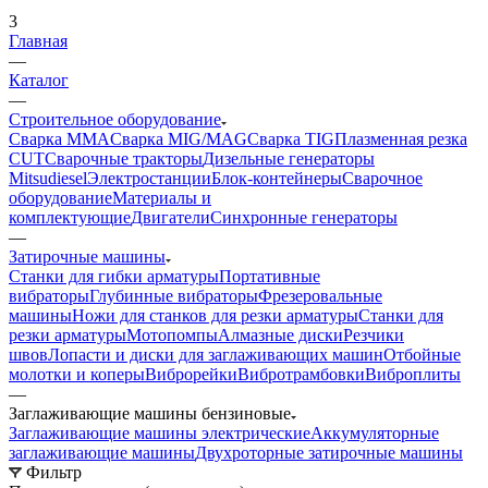
3
Главная
—
Каталог
—
Строительное оборудование
Сварка MMA
Сварка MIG/MAG
Сварка TIG
Плазменная резка
CUT
Сварочные тракторы
Дизельные генераторы
Mitsudiesel
Электростанции
Блок-контейнеры
Сварочное
оборудование
Материалы и
комплектующие
Двигатели
Синхронные генераторы
—
Затирочные машины
Станки для гибки арматуры
Портативные
вибраторы
Глубинные вибраторы
Фрезеровальные
машины
Ножи для станков для резки арматуры
Станки для
резки арматуры
Мотопомпы
Алмазные диски
Резчики
швов
Лопасти и диски для заглаживающих машин
Отбойные
молотки и коперы
Виброрейки
Вибротрамбовки
Виброплиты
—
Заглаживающие машины бензиновые
Заглаживающие машины электрические
Аккумуляторные
заглаживающие машины
Двухроторные затирочные машины
Фильтр