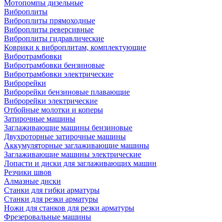
Мотопомпы дизельные
Виброплиты
Виброплиты прямоходные
Виброплиты реверсивные
Виброплиты гидравлические
Коврики к виброплитам, комплектующие
Вибротрамбовки
Вибротрамбовки бензиновые
Вибротрамбовки электрические
Виброрейки
Виброрейки бензиновые плавающие
Виброрейки электрические
Отбойные молотки и коперы
Затирочные машины
Заглаживающие машины бензиновые
Двухроторные затирочные машины
Аккумуляторные заглаживающие машины
Заглаживающие машины электрические
Лопасти и диски для заглаживающих машин
Резчики швов
Алмазные диски
Станки для гибки арматуры
Станки для резки арматуры
Ножи для станков для резки арматуры
Фрезеровальные машины