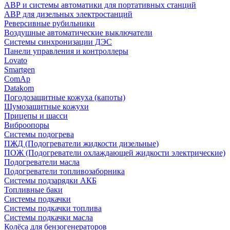
АВР и системы автоматики для портативных станций
АВР для дизельных электростанций
Реверсивные рубильники
Воздушные автоматические выключатели
Системы синхронизации ДЭС
Панели управления и контроллеры
Lovato
Smartgen
ComAp
Datakom
Погодозащитные кожуха (капоты)
Шумозащитные кожухи
Прицепы и шасси
Виброопоры
Системы подогрева
ПЖД (Подогреватели жидкости дизельные)
ПОЖ (Подогреватели охлаждающей жидкости электрические)
Подогреватели масла
Подогреватели топливозаборника
Системы подзарядки АКБ
Топливные баки
Системы подкачки
Системы подкачки топлива
Системы подкачки масла
Колёса для бензогенераторов