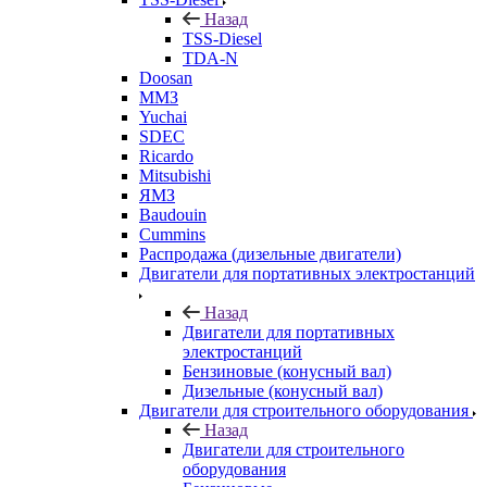
Назад
TSS-Diesel
TDA-N
Doosan
ММЗ
Yuchai
SDEC
Ricardo
Mitsubishi
ЯМЗ
Baudouin
Cummins
Распродажа (дизельные двигатели)
Двигатели для портативных электростанций
Назад
Двигатели для портативных
электростанций
Бензиновые (конусный вал)
Дизельные (конусный вал)
Двигатели для строительного оборудования
Назад
Двигатели для строительного
оборудования