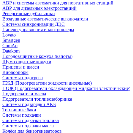
АВР и системы автоматики для портативных станций
АВР для дизельных электростанций
Реверсивные рубильники
Воздушные автоматические выключатели
Системы синхронизации ДЭС
Панели управления и контроллеры
Lovato
Smartgen
ComAp
Datakom
Погодозащитные кожуха (капоты)
Шумозащитные кожухи
Прицепы и шасси
Виброопоры
Системы подогрева
ПЖД (Подогреватели жидкости дизельные)
ПОЖ (Подогреватели охлаждающей жидкости электрические)
Подогреватели масла
Подогреватели топливозаборника
Системы подзарядки АКБ
Топливные баки
Системы подкачки
Системы подкачки топлива
Системы подкачки масла
Колёса для бензогенераторов