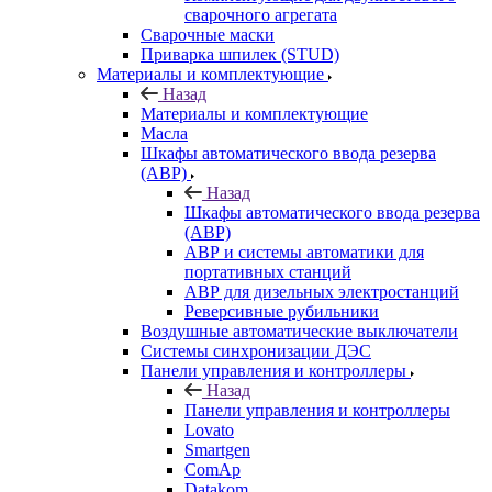
сварочного агрегата
Сварочные маски
Приварка шпилек (STUD)
Материалы и комплектующие
Назад
Материалы и комплектующие
Масла
Шкафы автоматического ввода резерва
(АВР)
Назад
Шкафы автоматического ввода резерва
(АВР)
АВР и системы автоматики для
портативных станций
АВР для дизельных электростанций
Реверсивные рубильники
Воздушные автоматические выключатели
Системы синхронизации ДЭС
Панели управления и контроллеры
Назад
Панели управления и контроллеры
Lovato
Smartgen
ComAp
Datakom