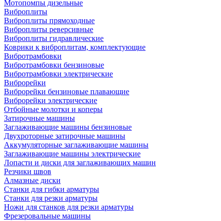
Мотопомпы дизельные
Виброплиты
Виброплиты прямоходные
Виброплиты реверсивные
Виброплиты гидравлические
Коврики к виброплитам, комплектующие
Вибротрамбовки
Вибротрамбовки бензиновые
Вибротрамбовки электрические
Виброрейки
Виброрейки бензиновые плавающие
Виброрейки электрические
Отбойные молотки и коперы
Затирочные машины
Заглаживающие машины бензиновые
Двухроторные затирочные машины
Аккумуляторные заглаживающие машины
Заглаживающие машины электрические
Лопасти и диски для заглаживающих машин
Резчики швов
Алмазные диски
Станки для гибки арматуры
Станки для резки арматуры
Ножи для станков для резки арматуры
Фрезеровальные машины