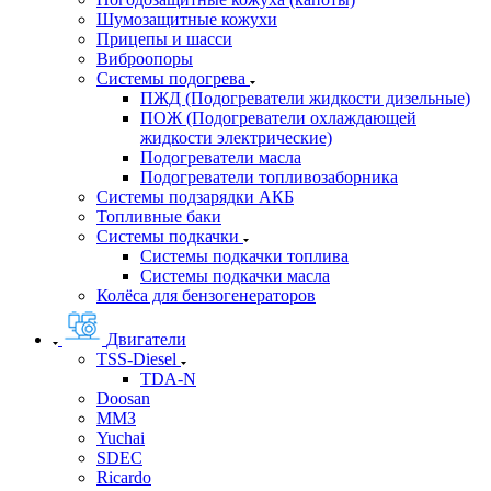
Шумозащитные кожухи
Прицепы и шасси
Виброопоры
Системы подогрева
ПЖД (Подогреватели жидкости дизельные)
ПОЖ (Подогреватели охлаждающей
жидкости электрические)
Подогреватели масла
Подогреватели топливозаборника
Системы подзарядки АКБ
Топливные баки
Системы подкачки
Системы подкачки топлива
Системы подкачки масла
Колёса для бензогенераторов
Двигатели
TSS-Diesel
TDA-N
Doosan
ММЗ
Yuchai
SDEC
Ricardo