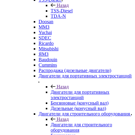
Назад
TSS-Diesel
TDA-N
Doosan
ММЗ
Yuchai
SDEC
Ricardo
Mitsubishi
ЯМЗ
Baudouin
Cummins
Распродажа (дизельные двигатели)
Двигатели для портативных электростанций
Назад
Двигатели для портативных
электростанций
Бензиновые (конусный вал)
Дизельные (конусный вал)
Двигатели для строительного оборудования
Назад
Двигатели для строительного
оборудования