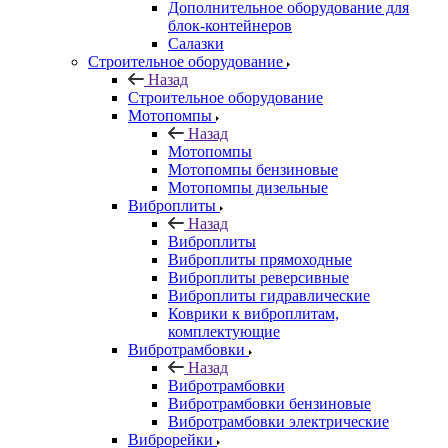
Дополнительное оборудование для
блок-контейнеров
Салазки
Строительное оборудование
Назад
Строительное оборудование
Мотопомпы
Назад
Мотопомпы
Мотопомпы бензиновые
Мотопомпы дизельные
Виброплиты
Назад
Виброплиты
Виброплиты прямоходные
Виброплиты реверсивные
Виброплиты гидравлические
Коврики к виброплитам,
комплектующие
Вибротрамбовки
Назад
Вибротрамбовки
Вибротрамбовки бензиновые
Вибротрамбовки электрические
Виброрейки