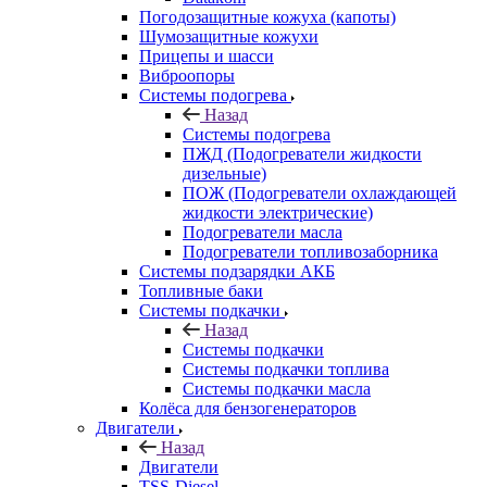
Погодозащитные кожуха (капоты)
Шумозащитные кожухи
Прицепы и шасси
Виброопоры
Системы подогрева
Назад
Системы подогрева
ПЖД (Подогреватели жидкости
дизельные)
ПОЖ (Подогреватели охлаждающей
жидкости электрические)
Подогреватели масла
Подогреватели топливозаборника
Системы подзарядки АКБ
Топливные баки
Системы подкачки
Назад
Системы подкачки
Системы подкачки топлива
Системы подкачки масла
Колёса для бензогенераторов
Двигатели
Назад
Двигатели
TSS-Diesel