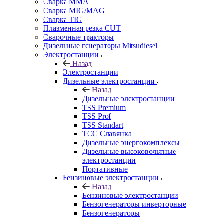
Сварка MMA
Сварка MIG/MAG
Сварка TIG
Плазменная резка CUT
Сварочные тракторы
Дизельные генераторы Mitsudiesel
Электростанции
Назад
Электростанции
Дизельные электростанции
Назад
Дизельные электростанции
TSS Premium
TSS Prof
TSS Standart
ТСС Славянка
Дизельные энергокомплексы
Дизельные высоковольтные
электростанции
Портативные
Бензиновые электростанции
Назад
Бензиновые электростанции
Бензогенераторы инверторные
Бензогенераторы