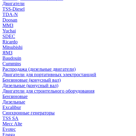
Двигатели
TSS-Diesel
TDA-N
Doosan
ММЗ
Yuchai
SDEC
Ricardo
Mitsubishi
ЯМЗ
Baudouin
Cummins
Распродажа (дизельные двигатели)
Двигатели для портативных электростанций
Бензиновые (конусный вал)
Дизельные (конусный вал)
Двигатели для строительного оборудования
Бензиновые
Дизельные
Excalibur
Синхронные генераторы
TSS SA
Mecc Alte
Evotec
Engga