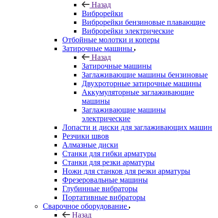
Назад
Виброрейки
Виброрейки бензиновые плавающие
Виброрейки электрические
Отбойные молотки и коперы
Затирочные машины
Назад
Затирочные машины
Заглаживающие машины бензиновые
Двухроторные затирочные машины
Аккумуляторные заглаживающие
машины
Заглаживающие машины
электрические
Лопасти и диски для заглаживающих машин
Резчики швов
Алмазные диски
Станки для гибки арматуры
Станки для резки арматуры
Ножи для станков для резки арматуры
Фрезеровальные машины
Глубинные вибраторы
Портативные вибраторы
Сварочное оборудование
Назад