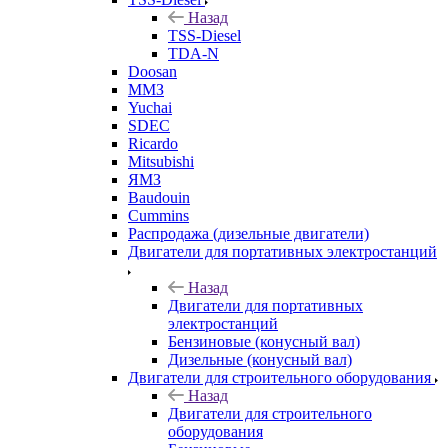
Назад
TSS-Diesel
TDA-N
Doosan
ММЗ
Yuchai
SDEC
Ricardo
Mitsubishi
ЯМЗ
Baudouin
Cummins
Распродажа (дизельные двигатели)
Двигатели для портативных электростанций
Назад
Двигатели для портативных
электростанций
Бензиновые (конусный вал)
Дизельные (конусный вал)
Двигатели для строительного оборудования
Назад
Двигатели для строительного
оборудования