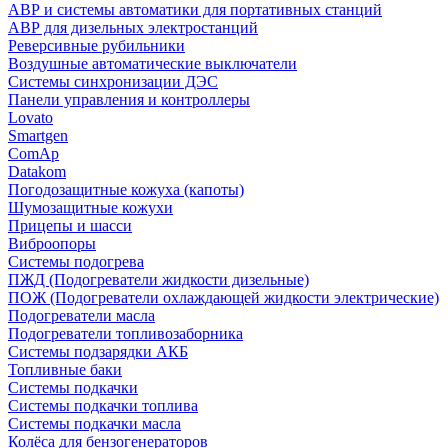
АВР и системы автоматики для портативных станций
АВР для дизельных электростанций
Реверсивные рубильники
Воздушные автоматические выключатели
Системы синхронизации ДЭС
Панели управления и контроллеры
Lovato
Smartgen
ComAp
Datakom
Погодозащитные кожуха (капоты)
Шумозащитные кожухи
Прицепы и шасси
Виброопоры
Системы подогрева
ПЖД (Подогреватели жидкости дизельные)
ПОЖ (Подогреватели охлаждающей жидкости электрические)
Подогреватели масла
Подогреватели топливозаборника
Системы подзарядки АКБ
Топливные баки
Системы подкачки
Системы подкачки топлива
Системы подкачки масла
Колёса для бензогенераторов