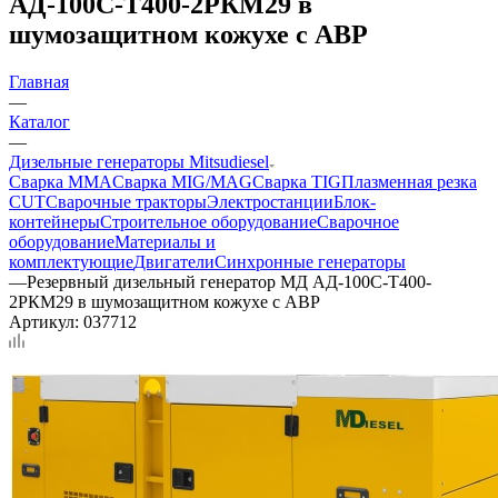
АД-100С-Т400-2РКМ29 в
шумозащитном кожухе с АВР
Главная
—
Каталог
—
Дизельные генераторы Mitsudiesel
Сварка MMA
Сварка MIG/MAG
Сварка TIG
Плазменная резка
CUT
Сварочные тракторы
Электростанции
Блок-
контейнеры
Строительное оборудование
Сварочное
оборудование
Материалы и
комплектующие
Двигатели
Синхронные генераторы
—
Резервный дизельный генератор МД АД-100С-Т400-
2РКМ29 в шумозащитном кожухе с АВР
Артикул:
037712