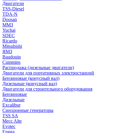
Двигатели
TSS-Diesel
TDA-N
Doosan
ММЗ
Yuchai
SDEC
Ricardo
Mitsubishi
ЯМЗ
Baudouin
Cummins
Распродажа (дизельные двигатели)
Двигатели для портативных электростанций
Бензиновые (конусный вал)
Дизельные (конусный вал)
Двигатели для строительного оборудования
Бензиновые
Дизельные
Excalibur
Синхронные генераторы
TSS SA
Mecc Alte
Evotec
Engga