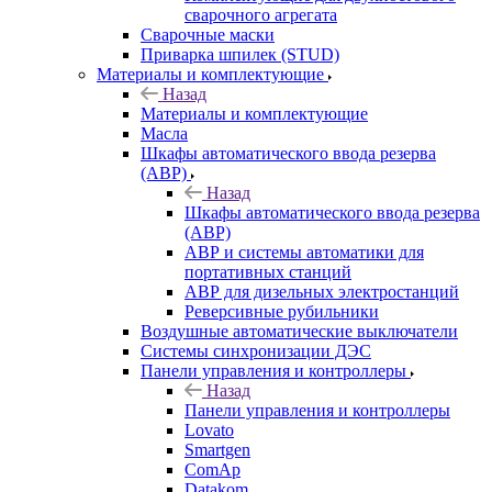
сварочного агрегата
Сварочные маски
Приварка шпилек (STUD)
Материалы и комплектующие
Назад
Материалы и комплектующие
Масла
Шкафы автоматического ввода резерва
(АВР)
Назад
Шкафы автоматического ввода резерва
(АВР)
АВР и системы автоматики для
портативных станций
АВР для дизельных электростанций
Реверсивные рубильники
Воздушные автоматические выключатели
Системы синхронизации ДЭС
Панели управления и контроллеры
Назад
Панели управления и контроллеры
Lovato
Smartgen
ComAp
Datakom