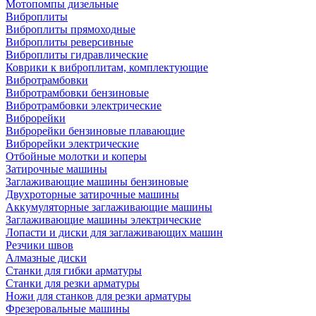
Мотопомпы дизельные
Виброплиты
Виброплиты прямоходные
Виброплиты реверсивные
Виброплиты гидравлические
Коврики к виброплитам, комплектующие
Вибротрамбовки
Вибротрамбовки бензиновые
Вибротрамбовки электрические
Виброрейки
Виброрейки бензиновые плавающие
Виброрейки электрические
Отбойные молотки и коперы
Затирочные машины
Заглаживающие машины бензиновые
Двухроторные затирочные машины
Аккумуляторные заглаживающие машины
Заглаживающие машины электрические
Лопасти и диски для заглаживающих машин
Резчики швов
Алмазные диски
Станки для гибки арматуры
Станки для резки арматуры
Ножи для станков для резки арматуры
Фрезеровальные машины