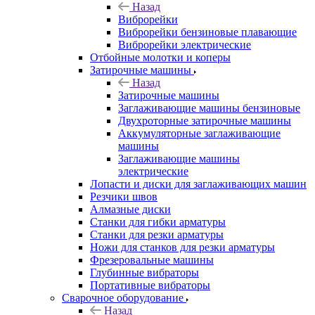
Назад
Виброрейки
Виброрейки бензиновые плавающие
Виброрейки электрические
Отбойные молотки и коперы
Затирочные машины
Назад
Затирочные машины
Заглаживающие машины бензиновые
Двухроторные затирочные машины
Аккумуляторные заглаживающие
машины
Заглаживающие машины
электрические
Лопасти и диски для заглаживающих машин
Резчики швов
Алмазные диски
Станки для гибки арматуры
Станки для резки арматуры
Ножи для станков для резки арматуры
Фрезеровальные машины
Глубинные вибраторы
Портативные вибраторы
Сварочное оборудование
Назад