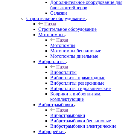
Дополнительное оборудование для
блок-контейнеров
Салазки
Строительное оборудование
Назад
Строительное оборудование
Мотопомпы
Назад
Мотопомпы
Мотопомпы бензиновые
Мотопомпы дизельные
Виброплиты
Назад
Виброплиты
Виброплиты прямоходные
Виброплиты реверсивные
Виброплиты гидравлические
Коврики к виброплитам,
комплектующие
Вибротрамбовки
Назад
Вибротрамбовки
Вибротрамбовки бензиновые
Вибротрамбовки электрические
Виброрейки