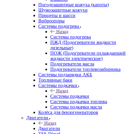
Погодозащитные кожуха (капоты)
Шумозащитные кожухи
Прицепы и шасси
Виброопоры
Системы подогрева
Назад
Системы подогрева
ПЖД (Подогреватели жидкости
дизельные)
ПОЖ (Подогреватели охлаждающей
жидкости электрические)
Подогреватели масла
Подогреватели топливозаборника
Системы подзарядки АКБ
Топливные баки
Системы подкачки
Назад
Системы подкачки
Системы подкачки топлива
Системы подкачки масла
Колёса для бензогенераторов
Двигатели
Назад
Двигатели
TSS-Diesel