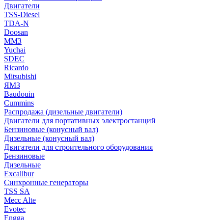
Двигатели
TSS-Diesel
TDA-N
Doosan
ММЗ
Yuchai
SDEC
Ricardo
Mitsubishi
ЯМЗ
Baudouin
Cummins
Распродажа (дизельные двигатели)
Двигатели для портативных электростанций
Бензиновые (конусный вал)
Дизельные (конусный вал)
Двигатели для строительного оборудования
Бензиновые
Дизельные
Excalibur
Синхронные генераторы
TSS SA
Mecc Alte
Evotec
Engga