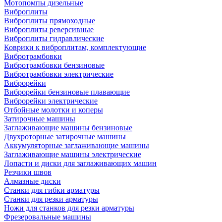
Мотопомпы дизельные
Виброплиты
Виброплиты прямоходные
Виброплиты реверсивные
Виброплиты гидравлические
Коврики к виброплитам, комплектующие
Вибротрамбовки
Вибротрамбовки бензиновые
Вибротрамбовки электрические
Виброрейки
Виброрейки бензиновые плавающие
Виброрейки электрические
Отбойные молотки и коперы
Затирочные машины
Заглаживающие машины бензиновые
Двухроторные затирочные машины
Аккумуляторные заглаживающие машины
Заглаживающие машины электрические
Лопасти и диски для заглаживающих машин
Резчики швов
Алмазные диски
Станки для гибки арматуры
Станки для резки арматуры
Ножи для станков для резки арматуры
Фрезеровальные машины