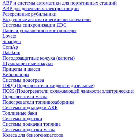
АВР и системы автоматики для портативных станций
АВР для дизельных электростанций
Реверсивные рубильники
Воздушные автоматические выключатели
Системы синхронизации ДЭС
Панели управления и контроллеры
Lovato
Smartgen
ComAp
Datakom
Погодозащитные кожуха (капоты)
Шумозащитные кожухи
Прицепы и шасси
Виброопоры
Системы подогрева
ПЖД (Подогреватели жидкости дизельные)
ПОЖ (Подогреватели охлаждающей жидкости электрические)
Подогреватели масла
Подогреватели топливозаборника
Системы подзарядки АКБ
Топливные баки
Системы подкачки
Системы подкачки топлива
Системы подкачки масла
Колёса для бензогенераторов