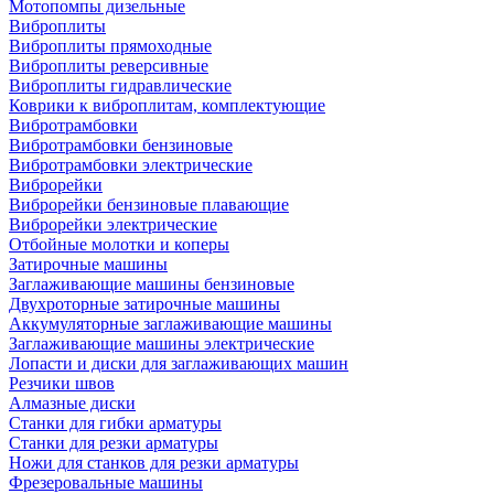
Мотопомпы дизельные
Виброплиты
Виброплиты прямоходные
Виброплиты реверсивные
Виброплиты гидравлические
Коврики к виброплитам, комплектующие
Вибротрамбовки
Вибротрамбовки бензиновые
Вибротрамбовки электрические
Виброрейки
Виброрейки бензиновые плавающие
Виброрейки электрические
Отбойные молотки и коперы
Затирочные машины
Заглаживающие машины бензиновые
Двухроторные затирочные машины
Аккумуляторные заглаживающие машины
Заглаживающие машины электрические
Лопасти и диски для заглаживающих машин
Резчики швов
Алмазные диски
Станки для гибки арматуры
Станки для резки арматуры
Ножи для станков для резки арматуры
Фрезеровальные машины