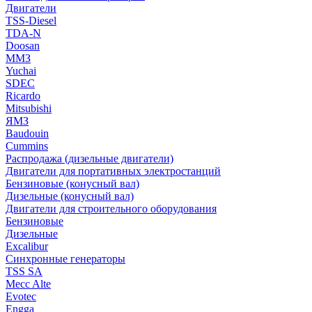
Двигатели
TSS-Diesel
TDA-N
Doosan
ММЗ
Yuchai
SDEC
Ricardo
Mitsubishi
ЯМЗ
Baudouin
Cummins
Распродажа (дизельные двигатели)
Двигатели для портативных электростанций
Бензиновые (конусный вал)
Дизельные (конусный вал)
Двигатели для строительного оборудования
Бензиновые
Дизельные
Excalibur
Синхронные генераторы
TSS SA
Mecc Alte
Evotec
Engga