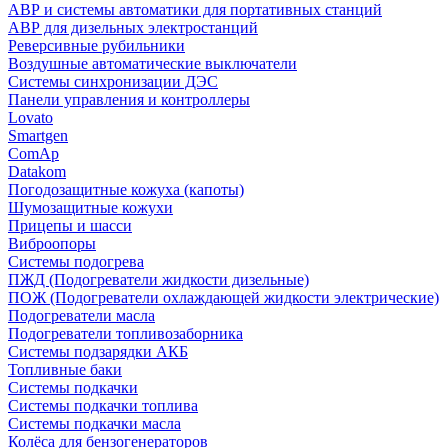
АВР и системы автоматики для портативных станций
АВР для дизельных электростанций
Реверсивные рубильники
Воздушные автоматические выключатели
Системы синхронизации ДЭС
Панели управления и контроллеры
Lovato
Smartgen
ComAp
Datakom
Погодозащитные кожуха (капоты)
Шумозащитные кожухи
Прицепы и шасси
Виброопоры
Системы подогрева
ПЖД (Подогреватели жидкости дизельные)
ПОЖ (Подогреватели охлаждающей жидкости электрические)
Подогреватели масла
Подогреватели топливозаборника
Системы подзарядки АКБ
Топливные баки
Системы подкачки
Системы подкачки топлива
Системы подкачки масла
Колёса для бензогенераторов