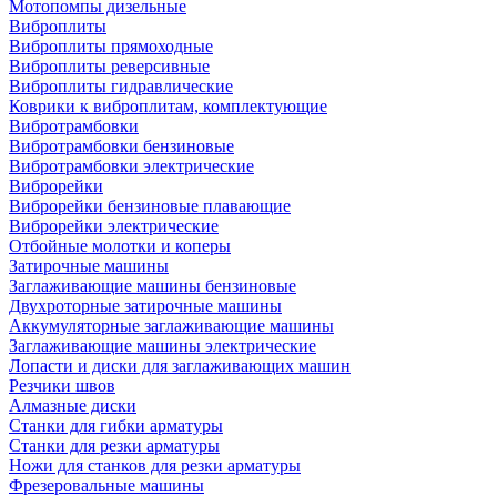
Мотопомпы дизельные
Виброплиты
Виброплиты прямоходные
Виброплиты реверсивные
Виброплиты гидравлические
Коврики к виброплитам, комплектующие
Вибротрамбовки
Вибротрамбовки бензиновые
Вибротрамбовки электрические
Виброрейки
Виброрейки бензиновые плавающие
Виброрейки электрические
Отбойные молотки и коперы
Затирочные машины
Заглаживающие машины бензиновые
Двухроторные затирочные машины
Аккумуляторные заглаживающие машины
Заглаживающие машины электрические
Лопасти и диски для заглаживающих машин
Резчики швов
Алмазные диски
Станки для гибки арматуры
Станки для резки арматуры
Ножи для станков для резки арматуры
Фрезеровальные машины