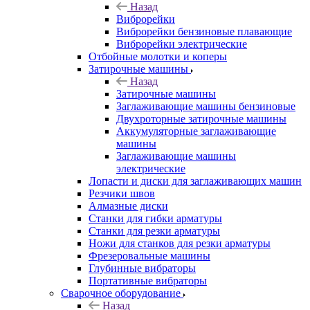
Назад
Виброрейки
Виброрейки бензиновые плавающие
Виброрейки электрические
Отбойные молотки и коперы
Затирочные машины
Назад
Затирочные машины
Заглаживающие машины бензиновые
Двухроторные затирочные машины
Аккумуляторные заглаживающие
машины
Заглаживающие машины
электрические
Лопасти и диски для заглаживающих машин
Резчики швов
Алмазные диски
Станки для гибки арматуры
Станки для резки арматуры
Ножи для станков для резки арматуры
Фрезеровальные машины
Глубинные вибраторы
Портативные вибраторы
Сварочное оборудование
Назад