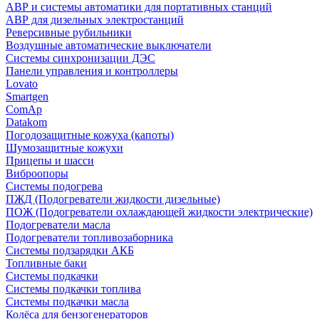
АВР и системы автоматики для портативных станций
АВР для дизельных электростанций
Реверсивные рубильники
Воздушные автоматические выключатели
Системы синхронизации ДЭС
Панели управления и контроллеры
Lovato
Smartgen
ComAp
Datakom
Погодозащитные кожуха (капоты)
Шумозащитные кожухи
Прицепы и шасси
Виброопоры
Системы подогрева
ПЖД (Подогреватели жидкости дизельные)
ПОЖ (Подогреватели охлаждающей жидкости электрические)
Подогреватели масла
Подогреватели топливозаборника
Системы подзарядки АКБ
Топливные баки
Системы подкачки
Системы подкачки топлива
Системы подкачки масла
Колёса для бензогенераторов