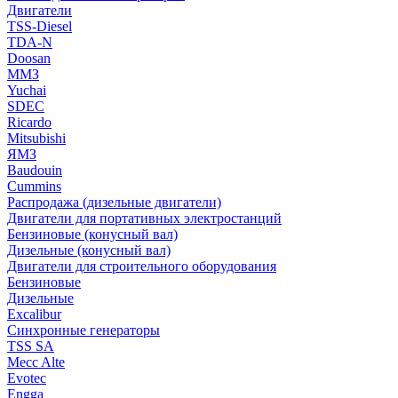
Двигатели
TSS-Diesel
TDA-N
Doosan
ММЗ
Yuchai
SDEC
Ricardo
Mitsubishi
ЯМЗ
Baudouin
Cummins
Распродажа (дизельные двигатели)
Двигатели для портативных электростанций
Бензиновые (конусный вал)
Дизельные (конусный вал)
Двигатели для строительного оборудования
Бензиновые
Дизельные
Excalibur
Синхронные генераторы
TSS SA
Mecc Alte
Evotec
Engga