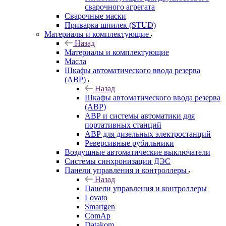
сварочного агрегата
Сварочные маски
Приварка шпилек (STUD)
Материалы и комплектующие
Назад
Материалы и комплектующие
Масла
Шкафы автоматического ввода резерва
(АВР)
Назад
Шкафы автоматического ввода резерва
(АВР)
АВР и системы автоматики для
портативных станций
АВР для дизельных электростанций
Реверсивные рубильники
Воздушные автоматические выключатели
Системы синхронизации ДЭС
Панели управления и контроллеры
Назад
Панели управления и контроллеры
Lovato
Smartgen
ComAp
Datakom