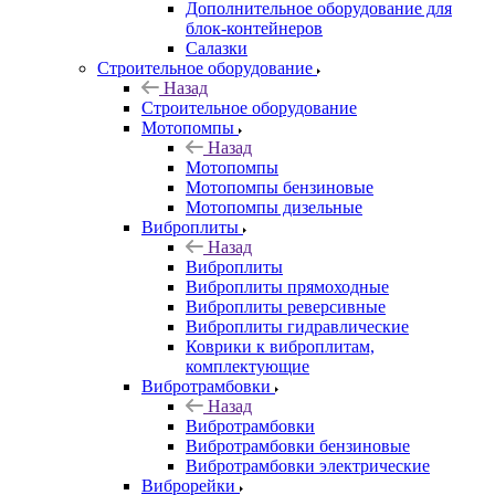
Дополнительное оборудование для
блок-контейнеров
Салазки
Строительное оборудование
Назад
Строительное оборудование
Мотопомпы
Назад
Мотопомпы
Мотопомпы бензиновые
Мотопомпы дизельные
Виброплиты
Назад
Виброплиты
Виброплиты прямоходные
Виброплиты реверсивные
Виброплиты гидравлические
Коврики к виброплитам,
комплектующие
Вибротрамбовки
Назад
Вибротрамбовки
Вибротрамбовки бензиновые
Вибротрамбовки электрические
Виброрейки