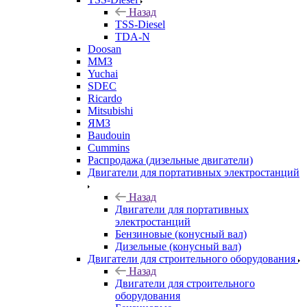
Назад
TSS-Diesel
TDA-N
Doosan
ММЗ
Yuchai
SDEC
Ricardo
Mitsubishi
ЯМЗ
Baudouin
Cummins
Распродажа (дизельные двигатели)
Двигатели для портативных электростанций
Назад
Двигатели для портативных
электростанций
Бензиновые (конусный вал)
Дизельные (конусный вал)
Двигатели для строительного оборудования
Назад
Двигатели для строительного
оборудования