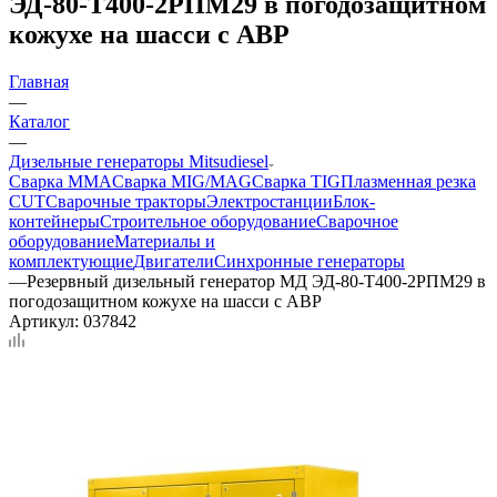
ЭД-80-Т400-2РПМ29 в погодозащитном
кожухе на шасси с АВР
Главная
—
Каталог
—
Дизельные генераторы Mitsudiesel
Сварка MMA
Сварка MIG/MAG
Сварка TIG
Плазменная резка
CUT
Сварочные тракторы
Электростанции
Блок-
контейнеры
Строительное оборудование
Сварочное
оборудование
Материалы и
комплектующие
Двигатели
Синхронные генераторы
—
Резервный дизельный генератор МД ЭД-80-Т400-2РПМ29 в
погодозащитном кожухе на шасси с АВР
Артикул:
037842