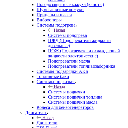
Погодозащитные кожуха (капоты)
Шумозащитные кожухи
Прицепы и шасси
Виброопоры
Системы подогрева
Назад
Системы подогрева
ПЖД (Подогреватели жидкости
дизельные)
ПОЖ (Подогреватели охлаждающей
жидкости электрические)
Подогреватели масла
Подогреватели топливозаборника
Системы подзарядки АКБ
Топливные баки
Системы подкачки
Назад
Системы подкачки
Системы подкачки топлива
Системы подкачки масла
Колёса для бензогенераторов
Двигатели
Назад
Двигатели
TSS-Diesel