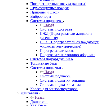
Погодозащитные кожуха (капоты)
Шумозащитные кожухи
Прицепы и шасси
Виброопоры
Системы подогрева
Назад
Системы подогрева
ПЖД (Подогреватели жидкости
дизельные)
ПОЖ (Подогреватели охлаждающей
жидкости электрические)
Подогреватели масла
Подогреватели топливозаборника
Системы подзарядки АКБ
Топливные баки
Системы подкачки
Назад
Системы подкачки
Системы подкачки топлива
Системы подкачки масла
Колёса для бензогенераторов
Двигатели
Назад
Двигатели
TSS-Diesel