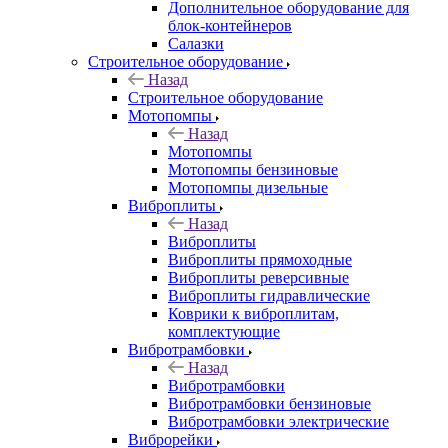
Дополнительное оборудование для
блок-контейнеров
Салазки
Строительное оборудование
Назад
Строительное оборудование
Мотопомпы
Назад
Мотопомпы
Мотопомпы бензиновые
Мотопомпы дизельные
Виброплиты
Назад
Виброплиты
Виброплиты прямоходные
Виброплиты реверсивные
Виброплиты гидравлические
Коврики к виброплитам,
комплектующие
Вибротрамбовки
Назад
Вибротрамбовки
Вибротрамбовки бензиновые
Вибротрамбовки электрические
Виброрейки