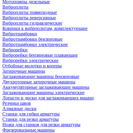
Мотопомпы дизельные
Виброплиты
Виброплиты прямоходные
Виброплиты реверсивные
Виброплиты гидравлические
Коврики к виброплитам, комплектующие
Вибротрамбовки
Вибротрамбовки бензиновые
Вибротрамбовки электрические
Виброрейки
Виброрейки бензиновые плавающие
Виброрейки электрические
Отбойные молотки и коперы
Затирочные машины
Заглаживающие машины бензиновые
Двухроторные затирочные машины
Аккумуляторные заглаживающие машины
Заглаживающие машины электрические
Лопасти и диски для заглаживающих машин
Резчики швов
Алмазные диски
Станки для гибки арматуры
Станки для резки арматуры
Ножи для станков для резки арматуры
Фрезеровальные машины