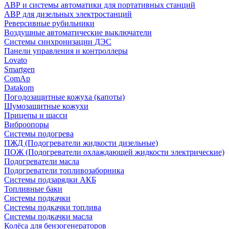
АВР и системы автоматики для портативных станций
АВР для дизельных электростанций
Реверсивные рубильники
Воздушные автоматические выключатели
Системы синхронизации ДЭС
Панели управления и контроллеры
Lovato
Smartgen
ComAp
Datakom
Погодозащитные кожуха (капоты)
Шумозащитные кожухи
Прицепы и шасси
Виброопоры
Системы подогрева
ПЖД (Подогреватели жидкости дизельные)
ПОЖ (Подогреватели охлаждающей жидкости электрические)
Подогреватели масла
Подогреватели топливозаборника
Системы подзарядки АКБ
Топливные баки
Системы подкачки
Системы подкачки топлива
Системы подкачки масла
Колёса для бензогенераторов