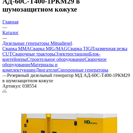
АД-60С-Т400-1РКМ29 в
шумозащитном кожухе
Главная
—
Каталог
—
Дизельные генераторы Mitsudiesel
Сварка MMA
Сварка MIG/MAG
Сварка TIG
Плазменная резка
CUT
Сварочные тракторы
Электростанции
Блок-
контейнеры
Строительное оборудование
Сварочное
оборудование
Материалы и
комплектующие
Двигатели
Синхронные генераторы
—
Резервный дизельный генератор МД АД-60С-Т400-1РКМ29
в шумозащитном кожухе
Артикул:
038554