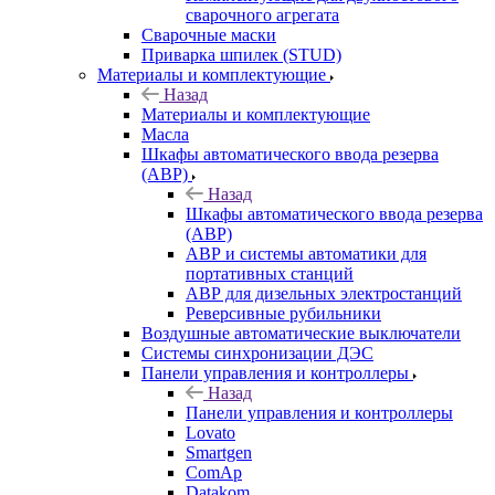
сварочного агрегата
Сварочные маски
Приварка шпилек (STUD)
Материалы и комплектующие
Назад
Материалы и комплектующие
Масла
Шкафы автоматического ввода резерва
(АВР)
Назад
Шкафы автоматического ввода резерва
(АВР)
АВР и системы автоматики для
портативных станций
АВР для дизельных электростанций
Реверсивные рубильники
Воздушные автоматические выключатели
Системы синхронизации ДЭС
Панели управления и контроллеры
Назад
Панели управления и контроллеры
Lovato
Smartgen
ComAp
Datakom