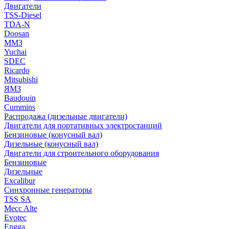
Двигатели
TSS-Diesel
TDA-N
Doosan
ММЗ
Yuchai
SDEC
Ricardo
Mitsubishi
ЯМЗ
Baudouin
Cummins
Распродажа (дизельные двигатели)
Двигатели для портативных электростанций
Бензиновые (конусный вал)
Дизельные (конусный вал)
Двигатели для строительного оборудования
Бензиновые
Дизельные
Excalibur
Синхронные генераторы
TSS SA
Mecc Alte
Evotec
Engga