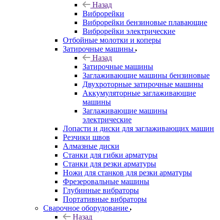
Назад
Виброрейки
Виброрейки бензиновые плавающие
Виброрейки электрические
Отбойные молотки и коперы
Затирочные машины
Назад
Затирочные машины
Заглаживающие машины бензиновые
Двухроторные затирочные машины
Аккумуляторные заглаживающие
машины
Заглаживающие машины
электрические
Лопасти и диски для заглаживающих машин
Резчики швов
Алмазные диски
Станки для гибки арматуры
Станки для резки арматуры
Ножи для станков для резки арматуры
Фрезеровальные машины
Глубинные вибраторы
Портативные вибраторы
Сварочное оборудование
Назад