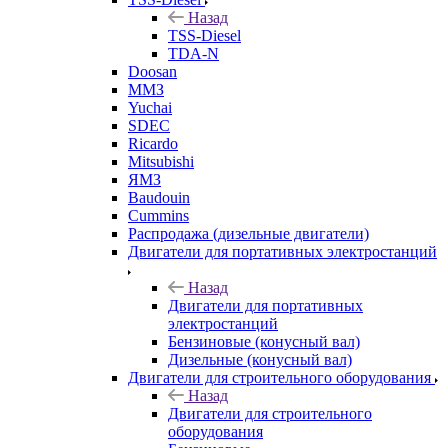
Назад
TSS-Diesel
TDA-N
Doosan
ММЗ
Yuchai
SDEC
Ricardo
Mitsubishi
ЯМЗ
Baudouin
Cummins
Распродажа (дизельные двигатели)
Двигатели для портативных электростанций
Назад
Двигатели для портативных
электростанций
Бензиновые (конусный вал)
Дизельные (конусный вал)
Двигатели для строительного оборудования
Назад
Двигатели для строительного
оборудования