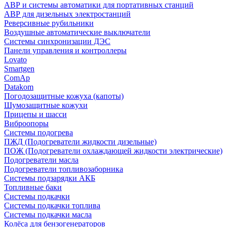
АВР и системы автоматики для портативных станций
АВР для дизельных электростанций
Реверсивные рубильники
Воздушные автоматические выключатели
Системы синхронизации ДЭС
Панели управления и контроллеры
Lovato
Smartgen
ComAp
Datakom
Погодозащитные кожуха (капоты)
Шумозащитные кожухи
Прицепы и шасси
Виброопоры
Системы подогрева
ПЖД (Подогреватели жидкости дизельные)
ПОЖ (Подогреватели охлаждающей жидкости электрические)
Подогреватели масла
Подогреватели топливозаборника
Системы подзарядки АКБ
Топливные баки
Системы подкачки
Системы подкачки топлива
Системы подкачки масла
Колёса для бензогенераторов