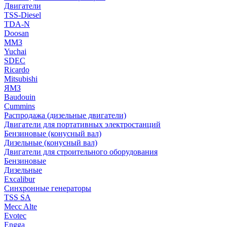
Двигатели
TSS-Diesel
TDA-N
Doosan
ММЗ
Yuchai
SDEC
Ricardo
Mitsubishi
ЯМЗ
Baudouin
Cummins
Распродажа (дизельные двигатели)
Двигатели для портативных электростанций
Бензиновые (конусный вал)
Дизельные (конусный вал)
Двигатели для строительного оборудования
Бензиновые
Дизельные
Excalibur
Синхронные генераторы
TSS SA
Mecc Alte
Evotec
Engga