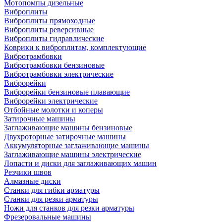
Мотопомпы дизельные
Виброплиты
Виброплиты прямоходные
Виброплиты реверсивные
Виброплиты гидравлические
Коврики к виброплитам, комплектующие
Вибротрамбовки
Вибротрамбовки бензиновые
Вибротрамбовки электрические
Виброрейки
Виброрейки бензиновые плавающие
Виброрейки электрические
Отбойные молотки и коперы
Затирочные машины
Заглаживающие машины бензиновые
Двухроторные затирочные машины
Аккумуляторные заглаживающие машины
Заглаживающие машины электрические
Лопасти и диски для заглаживающих машин
Резчики швов
Алмазные диски
Станки для гибки арматуры
Станки для резки арматуры
Ножи для станков для резки арматуры
Фрезеровальные машины