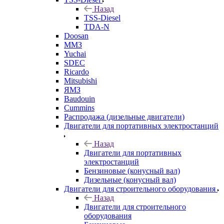
Назад
TSS-Diesel
TDA-N
Doosan
ММЗ
Yuchai
SDEC
Ricardo
Mitsubishi
ЯМЗ
Baudouin
Cummins
Распродажа (дизельные двигатели)
Двигатели для портативных электростанций
Назад
Двигатели для портативных
электростанций
Бензиновые (конусный вал)
Дизельные (конусный вал)
Двигатели для строительного оборудования
Назад
Двигатели для строительного
оборудования