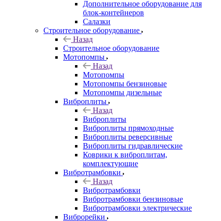
Дополнительное оборудование для
блок-контейнеров
Салазки
Строительное оборудование
Назад
Строительное оборудование
Мотопомпы
Назад
Мотопомпы
Мотопомпы бензиновые
Мотопомпы дизельные
Виброплиты
Назад
Виброплиты
Виброплиты прямоходные
Виброплиты реверсивные
Виброплиты гидравлические
Коврики к виброплитам,
комплектующие
Вибротрамбовки
Назад
Вибротрамбовки
Вибротрамбовки бензиновые
Вибротрамбовки электрические
Виброрейки