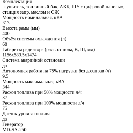
Комплектация
глушитель, топливный бак, АКБ, ЩУ с цифровой панелью,
станция запр. маслом и ОЖ
Мощность номинальная, кВА
313
Высота рамы (мм)
400
Объём системы охлаждения (л)
68
Габариты радиатора (раст. от пола, В, Ш, мм)
1156х589.5х1474
Система аварийной остановки
да
Автономная работа на 75% нагрузки без дозаправ (ч)
9.5
Мощность максимальная, кВА
344
Расход топлива при 50% мощности л/ч
37
Расход топлива при 100% мощности л/ч
75
Датчик уровня топлива
да
Генератор
MD-SA-250