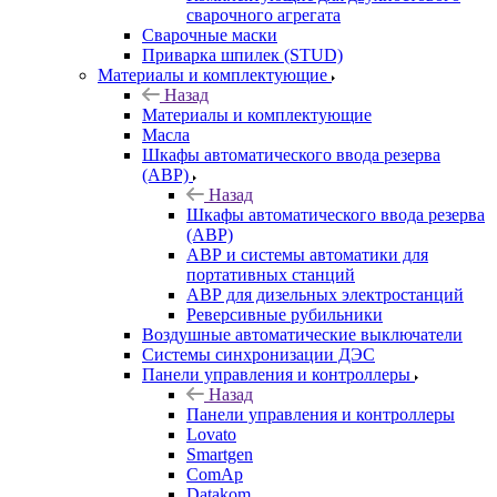
сварочного агрегата
Сварочные маски
Приварка шпилек (STUD)
Материалы и комплектующие
Назад
Материалы и комплектующие
Масла
Шкафы автоматического ввода резерва
(АВР)
Назад
Шкафы автоматического ввода резерва
(АВР)
АВР и системы автоматики для
портативных станций
АВР для дизельных электростанций
Реверсивные рубильники
Воздушные автоматические выключатели
Системы синхронизации ДЭС
Панели управления и контроллеры
Назад
Панели управления и контроллеры
Lovato
Smartgen
ComAp
Datakom