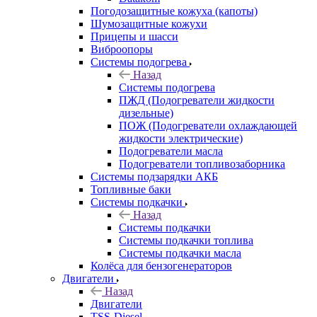
Погодозащитные кожуха (капоты)
Шумозащитные кожухи
Прицепы и шасси
Виброопоры
Системы подогрева
Назад
Системы подогрева
ПЖД (Подогреватели жидкости
дизельные)
ПОЖ (Подогреватели охлаждающей
жидкости электрические)
Подогреватели масла
Подогреватели топливозаборника
Системы подзарядки АКБ
Топливные баки
Системы подкачки
Назад
Системы подкачки
Системы подкачки топлива
Системы подкачки масла
Колёса для бензогенераторов
Двигатели
Назад
Двигатели
TSS-Diesel