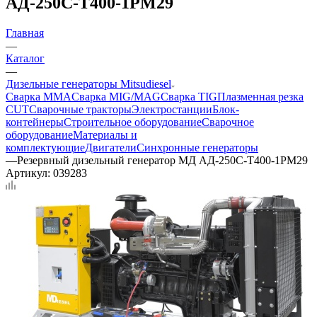
АД-250С-Т400-1РМ29
Главная
—
Каталог
—
Дизельные генераторы Mitsudiesel
Сварка MMA
Сварка MIG/MAG
Сварка TIG
Плазменная резка
CUT
Сварочные тракторы
Электростанции
Блок-
контейнеры
Строительное оборудование
Сварочное
оборудование
Материалы и
комплектующие
Двигатели
Синхронные генераторы
—
Резервный дизельный генератор МД АД-250С-Т400-1РМ29
Артикул:
039283