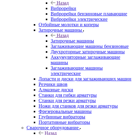
Назад
Виброрейки
Виброрейки бензиновые плавающие
Виброрейки электрические
Отбойные молотки и коперы
Затирочные машины
Назад
Затирочные машины
Заглаживающие машины бензиновые
Двухроторные затирочные машины
Аккумуляторные заглаживающие
машины
Заглаживающие машины
электрические
Лопасти и диски для заглаживающих машин
Резчики швов
Алмазные диски
Станки для гибки арматуры
Станки для резки арматуры
Ножи для станков для резки арматуры
Фрезеровальные машины
Глубинные вибраторы
Портативные вибраторы
Сварочное оборудование
Назад