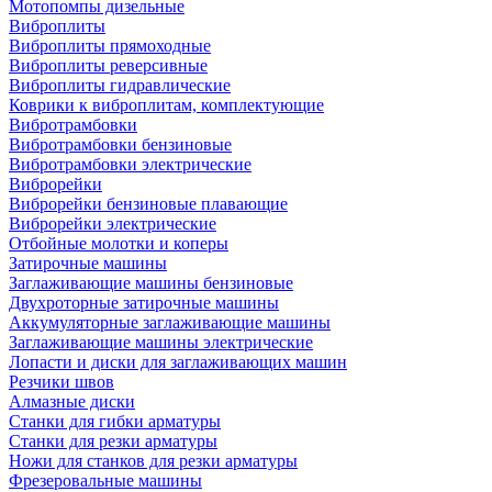
Мотопомпы дизельные
Виброплиты
Виброплиты прямоходные
Виброплиты реверсивные
Виброплиты гидравлические
Коврики к виброплитам, комплектующие
Вибротрамбовки
Вибротрамбовки бензиновые
Вибротрамбовки электрические
Виброрейки
Виброрейки бензиновые плавающие
Виброрейки электрические
Отбойные молотки и коперы
Затирочные машины
Заглаживающие машины бензиновые
Двухроторные затирочные машины
Аккумуляторные заглаживающие машины
Заглаживающие машины электрические
Лопасти и диски для заглаживающих машин
Резчики швов
Алмазные диски
Станки для гибки арматуры
Станки для резки арматуры
Ножи для станков для резки арматуры
Фрезеровальные машины