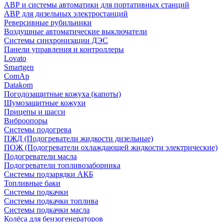
АВР и системы автоматики для портативных станций
АВР для дизельных электростанций
Реверсивные рубильники
Воздушные автоматические выключатели
Системы синхронизации ДЭС
Панели управления и контроллеры
Lovato
Smartgen
ComAp
Datakom
Погодозащитные кожуха (капоты)
Шумозащитные кожухи
Прицепы и шасси
Виброопоры
Системы подогрева
ПЖД (Подогреватели жидкости дизельные)
ПОЖ (Подогреватели охлаждающей жидкости электрические)
Подогреватели масла
Подогреватели топливозаборника
Системы подзарядки АКБ
Топливные баки
Системы подкачки
Системы подкачки топлива
Системы подкачки масла
Колёса для бензогенераторов