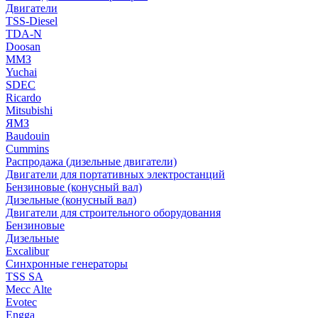
Двигатели
TSS-Diesel
TDA-N
Doosan
ММЗ
Yuchai
SDEC
Ricardo
Mitsubishi
ЯМЗ
Baudouin
Cummins
Распродажа (дизельные двигатели)
Двигатели для портативных электростанций
Бензиновые (конусный вал)
Дизельные (конусный вал)
Двигатели для строительного оборудования
Бензиновые
Дизельные
Excalibur
Синхронные генераторы
TSS SA
Mecc Alte
Evotec
Engga