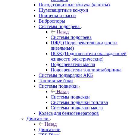
Погодозащитные кожуха (капоты)
Шумозащитные кожухи
Прицепы и шасси
Виброопоры
Системы подогрева
Назад
Системы подогрева
ПЖД (Подогреватели жидкости
дизельные)
ПОЖ (Подогреватели охлаждающей
жидкости электрические)
Подогреватели масла
Подогреватели топливозаборника
Системы подзарядки АКБ
Топливные баки
Системы подкачки
Назад
Системы подкачки
Системы подкачки топлива
Системы подкачки масла
Колёса для бензогенераторов
Двигатели
Назад
Двигатели
TSS-Diesel