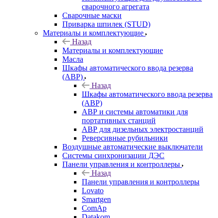
сварочного агрегата
Сварочные маски
Приварка шпилек (STUD)
Материалы и комплектующие
Назад
Материалы и комплектующие
Масла
Шкафы автоматического ввода резерва
(АВР)
Назад
Шкафы автоматического ввода резерва
(АВР)
АВР и системы автоматики для
портативных станций
АВР для дизельных электростанций
Реверсивные рубильники
Воздушные автоматические выключатели
Системы синхронизации ДЭС
Панели управления и контроллеры
Назад
Панели управления и контроллеры
Lovato
Smartgen
ComAp
Datakom