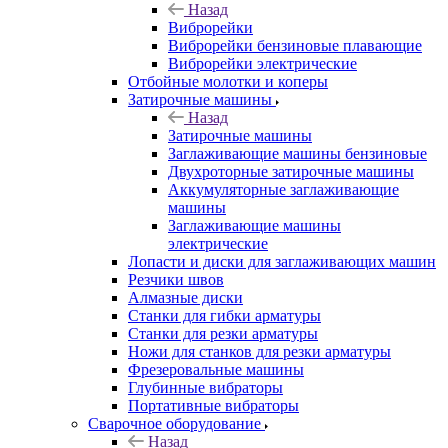
Назад
Виброрейки
Виброрейки бензиновые плавающие
Виброрейки электрические
Отбойные молотки и коперы
Затирочные машины
Назад
Затирочные машины
Заглаживающие машины бензиновые
Двухроторные затирочные машины
Аккумуляторные заглаживающие
машины
Заглаживающие машины
электрические
Лопасти и диски для заглаживающих машин
Резчики швов
Алмазные диски
Станки для гибки арматуры
Станки для резки арматуры
Ножи для станков для резки арматуры
Фрезеровальные машины
Глубинные вибраторы
Портативные вибраторы
Сварочное оборудование
Назад