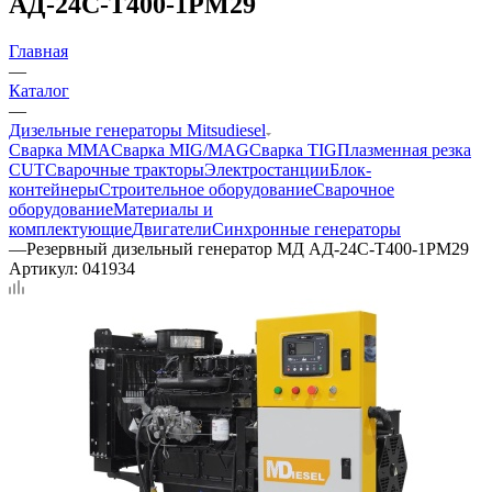
АД-24С-Т400-1РМ29
Главная
—
Каталог
—
Дизельные генераторы Mitsudiesel
Сварка MMA
Сварка MIG/MAG
Сварка TIG
Плазменная резка
CUT
Сварочные тракторы
Электростанции
Блок-
контейнеры
Строительное оборудование
Сварочное
оборудование
Материалы и
комплектующие
Двигатели
Синхронные генераторы
—
Резервный дизельный генератор МД АД-24С-Т400-1РМ29
Артикул:
041934