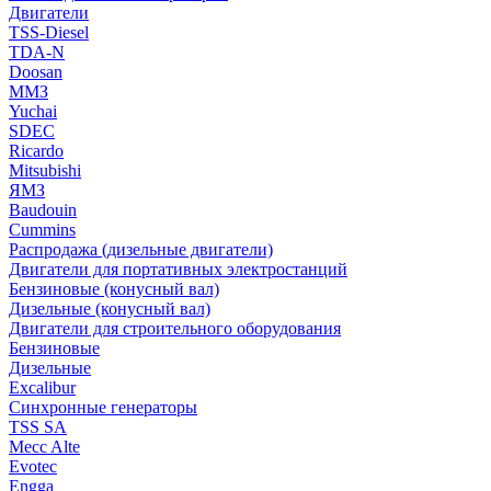
Двигатели
TSS-Diesel
TDA-N
Doosan
ММЗ
Yuchai
SDEC
Ricardo
Mitsubishi
ЯМЗ
Baudouin
Cummins
Распродажа (дизельные двигатели)
Двигатели для портативных электростанций
Бензиновые (конусный вал)
Дизельные (конусный вал)
Двигатели для строительного оборудования
Бензиновые
Дизельные
Excalibur
Синхронные генераторы
TSS SA
Mecc Alte
Evotec
Engga