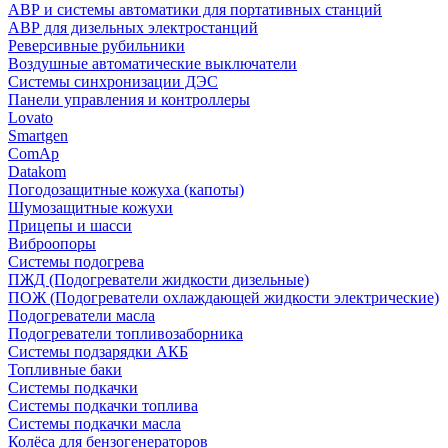
АВР и системы автоматики для портативных станций
АВР для дизельных электростанций
Реверсивные рубильники
Воздушные автоматические выключатели
Системы синхронизации ДЭС
Панели управления и контроллеры
Lovato
Smartgen
ComAp
Datakom
Погодозащитные кожуха (капоты)
Шумозащитные кожухи
Прицепы и шасси
Виброопоры
Системы подогрева
ПЖД (Подогреватели жидкости дизельные)
ПОЖ (Подогреватели охлаждающей жидкости электрические)
Подогреватели масла
Подогреватели топливозаборника
Системы подзарядки АКБ
Топливные баки
Системы подкачки
Системы подкачки топлива
Системы подкачки масла
Колёса для бензогенераторов