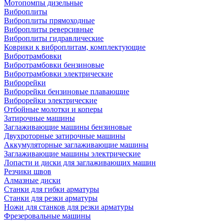
Мотопомпы дизельные
Виброплиты
Виброплиты прямоходные
Виброплиты реверсивные
Виброплиты гидравлические
Коврики к виброплитам, комплектующие
Вибротрамбовки
Вибротрамбовки бензиновые
Вибротрамбовки электрические
Виброрейки
Виброрейки бензиновые плавающие
Виброрейки электрические
Отбойные молотки и коперы
Затирочные машины
Заглаживающие машины бензиновые
Двухроторные затирочные машины
Аккумуляторные заглаживающие машины
Заглаживающие машины электрические
Лопасти и диски для заглаживающих машин
Резчики швов
Алмазные диски
Станки для гибки арматуры
Станки для резки арматуры
Ножи для станков для резки арматуры
Фрезеровальные машины