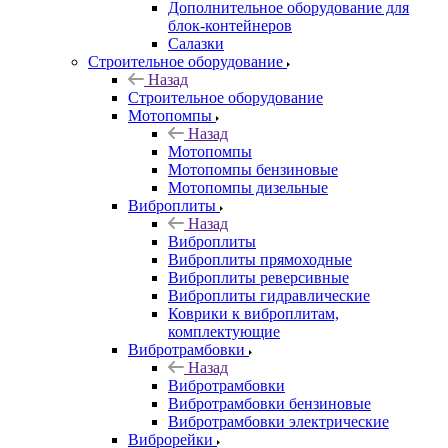
Дополнительное оборудование для
блок-контейнеров
Салазки
Строительное оборудование
Назад
Строительное оборудование
Мотопомпы
Назад
Мотопомпы
Мотопомпы бензиновые
Мотопомпы дизельные
Виброплиты
Назад
Виброплиты
Виброплиты прямоходные
Виброплиты реверсивные
Виброплиты гидравлические
Коврики к виброплитам,
комплектующие
Вибротрамбовки
Назад
Вибротрамбовки
Вибротрамбовки бензиновые
Вибротрамбовки электрические
Виброрейки