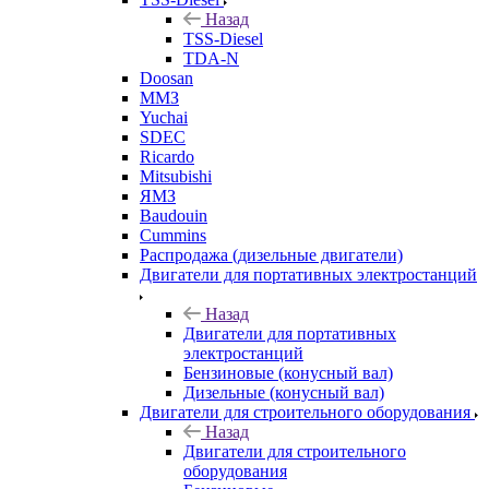
Назад
TSS-Diesel
TDA-N
Doosan
ММЗ
Yuchai
SDEC
Ricardo
Mitsubishi
ЯМЗ
Baudouin
Cummins
Распродажа (дизельные двигатели)
Двигатели для портативных электростанций
Назад
Двигатели для портативных
электростанций
Бензиновые (конусный вал)
Дизельные (конусный вал)
Двигатели для строительного оборудования
Назад
Двигатели для строительного
оборудования