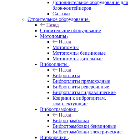
Дополнительное оборудование для
блок-контейнеров
Салазки
Строительное оборудование
Назад
Строительное оборудование
Мотопомпы
Назад
Мотопомпы
Мотопомпы бензиновые
Мотопомпы дизельные
Виброплиты
Назад
Виброплиты
Виброплиты прямоходные
Виброплиты реверсивные
Виброплиты гидравлические
Коврики к виброплитам,
комплектующие
Вибротрамбовки
Назад
Вибротрамбовки
Вибротрамбовки бензиновые
Вибротрамбовки электрические
Виброрейки