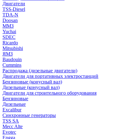
Двигатели
TSS-Diesel
TDA-N
Doosan
ММЗ
Yuchai
SDEC
Ricardo
Mitsubishi
ЯМЗ
Baudouin
Cummins
Распродажа (дизельные двигатели)
Двигатели для портативных электростанций
Бензиновые (конусный вал)
Дизельные (конусный вал)
Двигатели для строительного оборудования
Бензиновые
Дизельные
Excalibur
Синхронные генераторы
TSS SA
Mecc Alte
Evotec
Engga