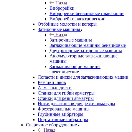
Назад
Виброрейки
Виброрейки бензиновые плавающие
Виброрейки электрические
Отбойные молотки и коперы
Затирочные машины
Назад
Затирочные машины
Заглаживающие машины бензиновые
Двухроторные затирочные машины
Аккумуляторные заглаживающие
машины
Заглаживающие машины
электрические
Лопасти и диски для заглаживающих машин
Резчики швов
Алмазные диски
Станки для гибки арматуры
Станки для резки арматуры
Ножи для станков для резки арматуры
Фрезеровальные машины
Глубинные вибраторы
Портативные вибраторы
Сварочное оборудование
Назад