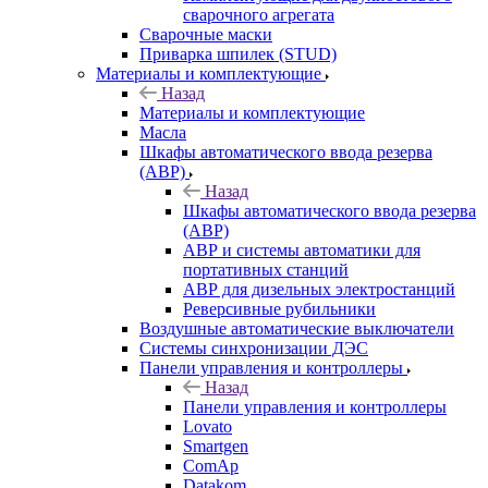
сварочного агрегата
Сварочные маски
Приварка шпилек (STUD)
Материалы и комплектующие
Назад
Материалы и комплектующие
Масла
Шкафы автоматического ввода резерва
(АВР)
Назад
Шкафы автоматического ввода резерва
(АВР)
АВР и системы автоматики для
портативных станций
АВР для дизельных электростанций
Реверсивные рубильники
Воздушные автоматические выключатели
Системы синхронизации ДЭС
Панели управления и контроллеры
Назад
Панели управления и контроллеры
Lovato
Smartgen
ComAp
Datakom