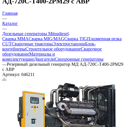
АД-720С-Т400-2РМ29 с АВР
Главная
—
Каталог
—
Дизельные генераторы Mitsudiesel
Сварка MMA
Сварка MIG/MAG
Сварка TIG
Плазменная резка
CUT
Сварочные тракторы
Электростанции
Блок-
контейнеры
Строительное оборудование
Сварочное
оборудование
Материалы и
комплектующие
Двигатели
Синхронные генераторы
—
Резервный дизельный генератор МД АД-720С-Т400-2РМ29
с АВР
Артикул:
046211