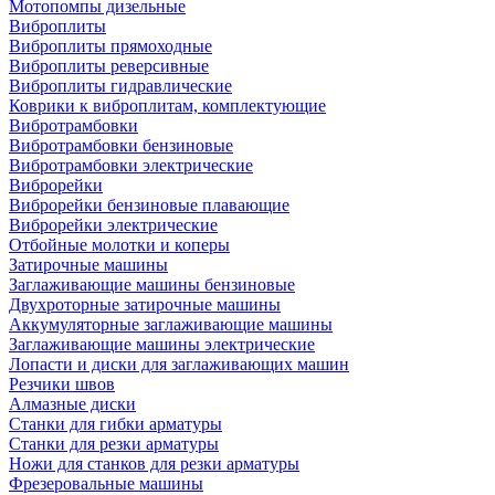
Мотопомпы дизельные
Виброплиты
Виброплиты прямоходные
Виброплиты реверсивные
Виброплиты гидравлические
Коврики к виброплитам, комплектующие
Вибротрамбовки
Вибротрамбовки бензиновые
Вибротрамбовки электрические
Виброрейки
Виброрейки бензиновые плавающие
Виброрейки электрические
Отбойные молотки и коперы
Затирочные машины
Заглаживающие машины бензиновые
Двухроторные затирочные машины
Аккумуляторные заглаживающие машины
Заглаживающие машины электрические
Лопасти и диски для заглаживающих машин
Резчики швов
Алмазные диски
Станки для гибки арматуры
Станки для резки арматуры
Ножи для станков для резки арматуры
Фрезеровальные машины