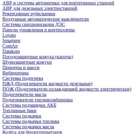
АВР и системы автоматики для портативных станций
АВР для дизельных электростанций
Реверсивные рубильники
Воздушные автоматические выключатели
Системы синхронизации ДЭС
Панели управления и контроллеры
Lovato
Smartgen
ComAp
Datakom
Погодозащитные кожуха (капоты)
Шумозащитные кожухи
Прицепы и шасси
Виброопоры
Системы подогрева
ПЖД (Подогреватели жидкости дизельные)
ПОЖ (Подогреватели охлаждающей жидкости электрические)
Подогреватели масла
Подогреватели топливозаборника
Системы подзарядки АКБ
Топливные баки
Системы подкачки
Системы подкачки топлива
Системы подкачки масла
Колёса для бензогенераторов