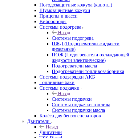
Погодозащитные кожуха (капоты)
Шумозащитные кожухи
Прицепы и шасси
Виброопоры
Системы подогрева
Назад
Системы подогрева
ПЖД (Подогреватели жидкости
дизельные)
ПОЖ (Подогреватели охлаждающей
жидкости электрические)
Подогреватели масла
Подогреватели топливозаборника
Системы подзарядки АКБ
Топливные баки
Системы подкачки
Назад
Системы подкачки
Системы подкачки топлива
Системы подкачки масла
Колёса для бензогенераторов
Двигатели
Назад
Двигатели
TSS-Diesel