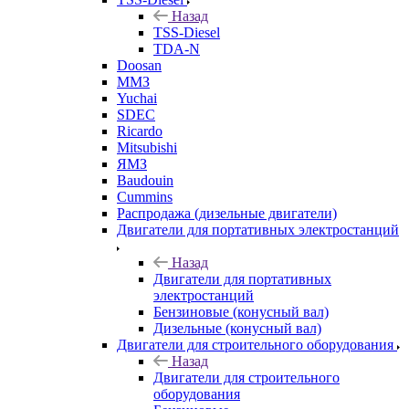
Назад
TSS-Diesel
TDA-N
Doosan
ММЗ
Yuchai
SDEC
Ricardo
Mitsubishi
ЯМЗ
Baudouin
Cummins
Распродажа (дизельные двигатели)
Двигатели для портативных электростанций
Назад
Двигатели для портативных
электростанций
Бензиновые (конусный вал)
Дизельные (конусный вал)
Двигатели для строительного оборудования
Назад
Двигатели для строительного
оборудования