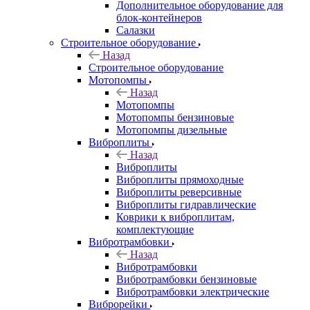
Дополнительное оборудование для
блок-контейнеров
Салазки
Строительное оборудование
Назад
Строительное оборудование
Мотопомпы
Назад
Мотопомпы
Мотопомпы бензиновые
Мотопомпы дизельные
Виброплиты
Назад
Виброплиты
Виброплиты прямоходные
Виброплиты реверсивные
Виброплиты гидравлические
Коврики к виброплитам,
комплектующие
Вибротрамбовки
Назад
Вибротрамбовки
Вибротрамбовки бензиновые
Вибротрамбовки электрические
Виброрейки