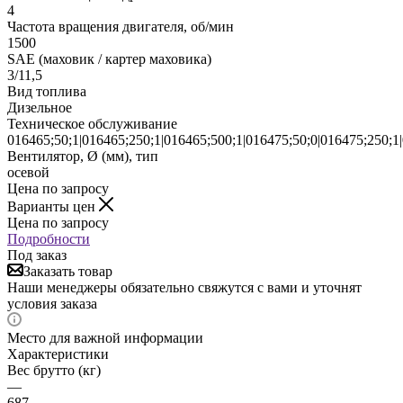
4
Частота вращения двигателя, об/мин
1500
SAE (маховик / картер маховика)
3/11,5
Вид топлива
Дизельное
Техническое обслуживание
016465;50;1|016465;250;1|016465;500;1|016475;50;0|016475;250;1
Вентилятор, Ø (мм), тип
осевой
Цена по запросу
Варианты цен
Цена по запросу
Подробности
Под заказ
Заказать товар
Наши менеджеры обязательно свяжутся с вами и уточнят
условия заказа
Место для важной информации
Характеристики
Вес брутто (кг)
—
687