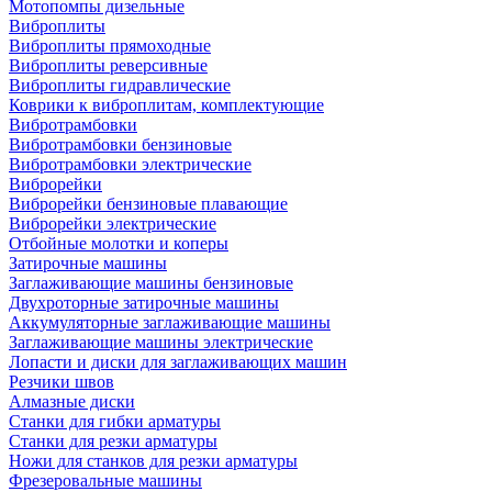
Мотопомпы дизельные
Виброплиты
Виброплиты прямоходные
Виброплиты реверсивные
Виброплиты гидравлические
Коврики к виброплитам, комплектующие
Вибротрамбовки
Вибротрамбовки бензиновые
Вибротрамбовки электрические
Виброрейки
Виброрейки бензиновые плавающие
Виброрейки электрические
Отбойные молотки и коперы
Затирочные машины
Заглаживающие машины бензиновые
Двухроторные затирочные машины
Аккумуляторные заглаживающие машины
Заглаживающие машины электрические
Лопасти и диски для заглаживающих машин
Резчики швов
Алмазные диски
Станки для гибки арматуры
Станки для резки арматуры
Ножи для станков для резки арматуры
Фрезеровальные машины