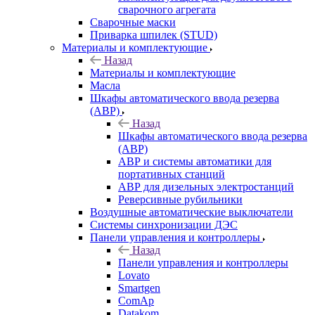
сварочного агрегата
Сварочные маски
Приварка шпилек (STUD)
Материалы и комплектующие
Назад
Материалы и комплектующие
Масла
Шкафы автоматического ввода резерва
(АВР)
Назад
Шкафы автоматического ввода резерва
(АВР)
АВР и системы автоматики для
портативных станций
АВР для дизельных электростанций
Реверсивные рубильники
Воздушные автоматические выключатели
Системы синхронизации ДЭС
Панели управления и контроллеры
Назад
Панели управления и контроллеры
Lovato
Smartgen
ComAp
Datakom