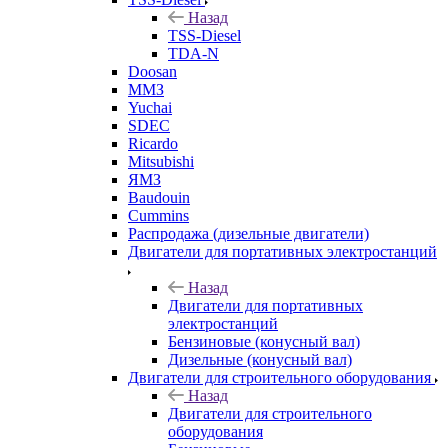
Назад
TSS-Diesel
TDA-N
Doosan
ММЗ
Yuchai
SDEC
Ricardo
Mitsubishi
ЯМЗ
Baudouin
Cummins
Распродажа (дизельные двигатели)
Двигатели для портативных электростанций
Назад
Двигатели для портативных
электростанций
Бензиновые (конусный вал)
Дизельные (конусный вал)
Двигатели для строительного оборудования
Назад
Двигатели для строительного
оборудования