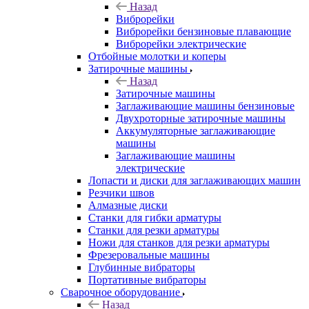
Назад
Виброрейки
Виброрейки бензиновые плавающие
Виброрейки электрические
Отбойные молотки и коперы
Затирочные машины
Назад
Затирочные машины
Заглаживающие машины бензиновые
Двухроторные затирочные машины
Аккумуляторные заглаживающие
машины
Заглаживающие машины
электрические
Лопасти и диски для заглаживающих машин
Резчики швов
Алмазные диски
Станки для гибки арматуры
Станки для резки арматуры
Ножи для станков для резки арматуры
Фрезеровальные машины
Глубинные вибраторы
Портативные вибраторы
Сварочное оборудование
Назад