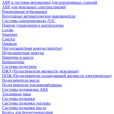
АВР и системы автоматики для портативных станций
АВР для дизельных электростанций
Реверсивные рубильники
Воздушные автоматические выключатели
Системы синхронизации ДЭС
Панели управления и контроллеры
Lovato
Smartgen
ComAp
Datakom
Погодозащитные кожуха (капоты)
Шумозащитные кожухи
Прицепы и шасси
Виброопоры
Системы подогрева
ПЖД (Подогреватели жидкости дизельные)
ПОЖ (Подогреватели охлаждающей жидкости электрические)
Подогреватели масла
Подогреватели топливозаборника
Системы подзарядки АКБ
Топливные баки
Системы подкачки
Системы подкачки топлива
Системы подкачки масла
Колёса для бензогенераторов