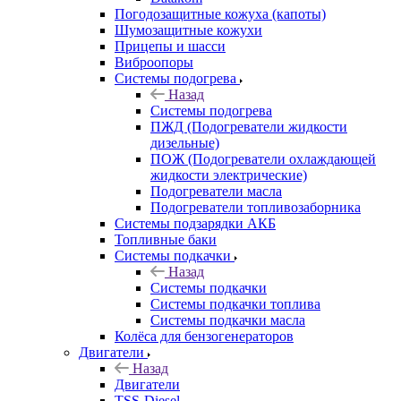
Погодозащитные кожуха (капоты)
Шумозащитные кожухи
Прицепы и шасси
Виброопоры
Системы подогрева
Назад
Системы подогрева
ПЖД (Подогреватели жидкости
дизельные)
ПОЖ (Подогреватели охлаждающей
жидкости электрические)
Подогреватели масла
Подогреватели топливозаборника
Системы подзарядки АКБ
Топливные баки
Системы подкачки
Назад
Системы подкачки
Системы подкачки топлива
Системы подкачки масла
Колёса для бензогенераторов
Двигатели
Назад
Двигатели
TSS-Diesel