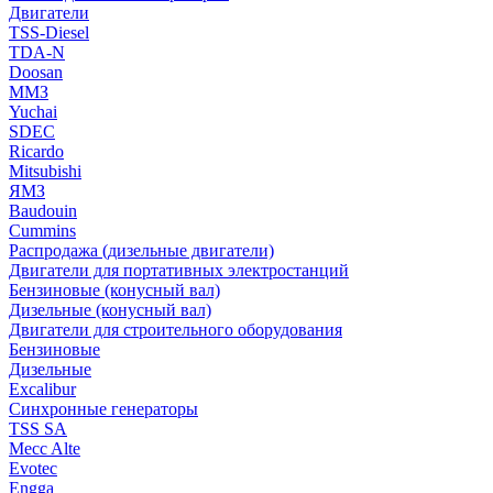
Двигатели
TSS-Diesel
TDA-N
Doosan
ММЗ
Yuchai
SDEC
Ricardo
Mitsubishi
ЯМЗ
Baudouin
Cummins
Распродажа (дизельные двигатели)
Двигатели для портативных электростанций
Бензиновые (конусный вал)
Дизельные (конусный вал)
Двигатели для строительного оборудования
Бензиновые
Дизельные
Excalibur
Синхронные генераторы
TSS SA
Mecc Alte
Evotec
Engga