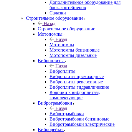
Дополнительное оборудование для
блок-контейнеров
Салазки
Строительное оборудование
Назад
Строительное оборудование
Мотопомпы
Назад
Мотопомпы
Мотопомпы бензиновые
Мотопомпы дизельные
Виброплиты
Назад
Виброплиты
Виброплиты прямоходные
Виброплиты реверсивные
Виброплиты гидравлические
Коврики к виброплитам,
комплектующие
Вибротрамбовки
Назад
Вибротрамбовки
Вибротрамбовки бензиновые
Вибротрамбовки электрические
Виброрейки