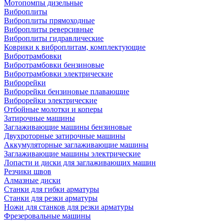
Мотопомпы дизельные
Виброплиты
Виброплиты прямоходные
Виброплиты реверсивные
Виброплиты гидравлические
Коврики к виброплитам, комплектующие
Вибротрамбовки
Вибротрамбовки бензиновые
Вибротрамбовки электрические
Виброрейки
Виброрейки бензиновые плавающие
Виброрейки электрические
Отбойные молотки и коперы
Затирочные машины
Заглаживающие машины бензиновые
Двухроторные затирочные машины
Аккумуляторные заглаживающие машины
Заглаживающие машины электрические
Лопасти и диски для заглаживающих машин
Резчики швов
Алмазные диски
Станки для гибки арматуры
Станки для резки арматуры
Ножи для станков для резки арматуры
Фрезеровальные машины