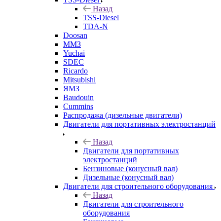
Назад
TSS-Diesel
TDA-N
Doosan
ММЗ
Yuchai
SDEC
Ricardo
Mitsubishi
ЯМЗ
Baudouin
Cummins
Распродажа (дизельные двигатели)
Двигатели для портативных электростанций
Назад
Двигатели для портативных
электростанций
Бензиновые (конусный вал)
Дизельные (конусный вал)
Двигатели для строительного оборудования
Назад
Двигатели для строительного
оборудования