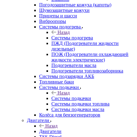
Погодозащитные кожуха (капоты)
Шумозащитные кожухи
Прицепы и шасси
Виброопоры
Системы подогрева
Назад
Системы подогрева
ПЖД (Подогреватели жидкости
дизельные)
ПОЖ (Подогреватели охлаждающей
жидкости электрические)
Подогреватели масла
Подогреватели топливозаборника
Системы подзарядки АКБ
Топливные баки
Системы подкачки
Назад
Системы подкачки
Системы подкачки топлива
Системы подкачки масла
Колёса для бензогенераторов
Двигатели
Назад
Двигатели
TSS-Diesel