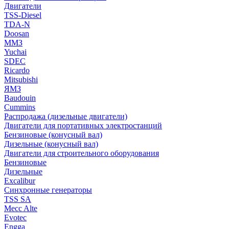
Двигатели
TSS-Diesel
TDA-N
Doosan
ММЗ
Yuchai
SDEC
Ricardo
Mitsubishi
ЯМЗ
Baudouin
Cummins
Распродажа (дизельные двигатели)
Двигатели для портативных электростанций
Бензиновые (конусный вал)
Дизельные (конусный вал)
Двигатели для строительного оборудования
Бензиновые
Дизельные
Excalibur
Синхронные генераторы
TSS SA
Mecc Alte
Evotec
Engga