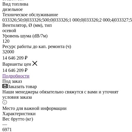
Вид топлива
дизельное
Техническое обслуживание
033326;50;0|033326;500;0|033326;1 000;0|033326;2 000;4|033327;5
Вентилятор, Ø (мм), тип
осевой
Уровень шума (dB/7м)
120
Ресурс работы до кап. ремонта (ч)
32000
14 646 209
₽
Варианты цен
14 646 209
₽
Подробности
Под заказ
Заказать товар
Наши менеджеры обязательно свяжутся с вами и уточнят
условия заказа
Место для важной информации
Характеристики
Вес брутто (кг)
—
6971