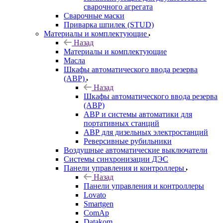
сварочного агрегата
Сварочные маски
Приварка шпилек (STUD)
Материалы и комплектующие
Назад
Материалы и комплектующие
Масла
Шкафы автоматического ввода резерва
(АВР)
Назад
Шкафы автоматического ввода резерва
(АВР)
АВР и системы автоматики для
портативных станций
АВР для дизельных электростанций
Реверсивные рубильники
Воздушные автоматические выключатели
Системы синхронизации ДЭС
Панели управления и контроллеры
Назад
Панели управления и контроллеры
Lovato
Smartgen
ComAp
Datakom