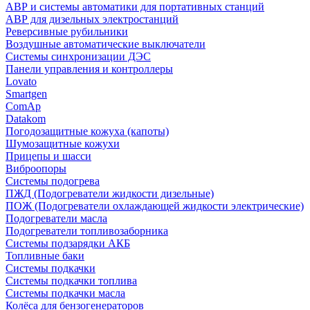
АВР и системы автоматики для портативных станций
АВР для дизельных электростанций
Реверсивные рубильники
Воздушные автоматические выключатели
Системы синхронизации ДЭС
Панели управления и контроллеры
Lovato
Smartgen
ComAp
Datakom
Погодозащитные кожуха (капоты)
Шумозащитные кожухи
Прицепы и шасси
Виброопоры
Системы подогрева
ПЖД (Подогреватели жидкости дизельные)
ПОЖ (Подогреватели охлаждающей жидкости электрические)
Подогреватели масла
Подогреватели топливозаборника
Системы подзарядки АКБ
Топливные баки
Системы подкачки
Системы подкачки топлива
Системы подкачки масла
Колёса для бензогенераторов