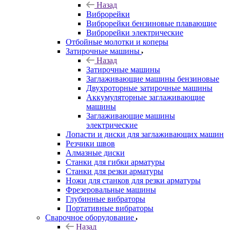
Назад
Виброрейки
Виброрейки бензиновые плавающие
Виброрейки электрические
Отбойные молотки и коперы
Затирочные машины
Назад
Затирочные машины
Заглаживающие машины бензиновые
Двухроторные затирочные машины
Аккумуляторные заглаживающие
машины
Заглаживающие машины
электрические
Лопасти и диски для заглаживающих машин
Резчики швов
Алмазные диски
Станки для гибки арматуры
Станки для резки арматуры
Ножи для станков для резки арматуры
Фрезеровальные машины
Глубинные вибраторы
Портативные вибраторы
Сварочное оборудование
Назад