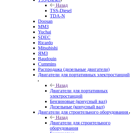
Назад
TSS-Diesel
TDA-N
Doosan
ММЗ
Yuchai
SDEC
Ricardo
Mitsubishi
ЯМЗ
Baudouin
Cummins
Распродажа (дизельные двигатели)
Двигатели для портативных электростанций
Назад
Двигатели для портативных
электростанций
Бензиновые (конусный вал)
Дизельные (конусный вал)
Двигатели для строительного оборудования
Назад
Двигатели для строительного
оборудования