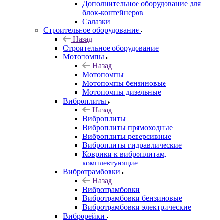
Дополнительное оборудование для
блок-контейнеров
Салазки
Строительное оборудование
Назад
Строительное оборудование
Мотопомпы
Назад
Мотопомпы
Мотопомпы бензиновые
Мотопомпы дизельные
Виброплиты
Назад
Виброплиты
Виброплиты прямоходные
Виброплиты реверсивные
Виброплиты гидравлические
Коврики к виброплитам,
комплектующие
Вибротрамбовки
Назад
Вибротрамбовки
Вибротрамбовки бензиновые
Вибротрамбовки электрические
Виброрейки