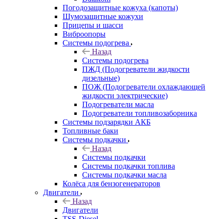
Погодозащитные кожуха (капоты)
Шумозащитные кожухи
Прицепы и шасси
Виброопоры
Системы подогрева
Назад
Системы подогрева
ПЖД (Подогреватели жидкости
дизельные)
ПОЖ (Подогреватели охлаждающей
жидкости электрические)
Подогреватели масла
Подогреватели топливозаборника
Системы подзарядки АКБ
Топливные баки
Системы подкачки
Назад
Системы подкачки
Системы подкачки топлива
Системы подкачки масла
Колёса для бензогенераторов
Двигатели
Назад
Двигатели
TSS-Diesel