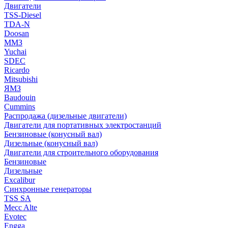
Двигатели
TSS-Diesel
TDA-N
Doosan
ММЗ
Yuchai
SDEC
Ricardo
Mitsubishi
ЯМЗ
Baudouin
Cummins
Распродажа (дизельные двигатели)
Двигатели для портативных электростанций
Бензиновые (конусный вал)
Дизельные (конусный вал)
Двигатели для строительного оборудования
Бензиновые
Дизельные
Excalibur
Синхронные генераторы
TSS SA
Mecc Alte
Evotec
Engga