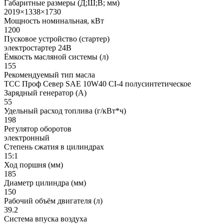
Габаритные размеры (Д;Ш;В; мм)
2019×1338×1730
Мощность номинальная, кВт
1200
Пусковое устройство (стартер)
электростартер 24В
Ёмкость масляной системы (л)
155
Рекомендуемый тип масла
ТСС Проф Север SAE 10W40 CI-4 полусинтетическое
Зарядный генератор (А)
55
Удельный расход топлива (г/кВт*ч)
198
Регулятор оборотов
электронный
Степень сжатия в цилиндрах
15:1
Ход поршня (мм)
185
Диаметр цилиндра (мм)
150
Рабочий объём двигателя (л)
39.2
Система впуска воздуха