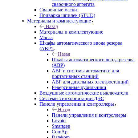
сварочного агрегата
Сварочные маски
Приварка шпилек (STUD)
Материалы и комплектующие
Назад
Материалы и комплектующие
Масла
Шкафы автоматического ввода резерва
(АВР)
Назад
Шкафы автоматического ввода резерва
(АВР)
АВР и системы автоматики для
портативных станций
АВР для дизельных электростанций
Реверсивные рубильники
Воздушные автоматические выключатели
Системы синхронизации ДЭС
Панели управления и контроллеры
Назад
Панели управления и контроллеры
Lovato
Smartgen
ComAp
Datakom