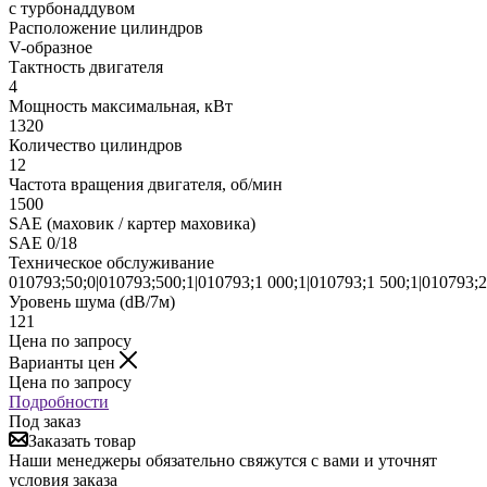
с турбонаддувом
Расположение цилиндров
V-образное
Тактность двигателя
4
Мощность максимальная, кВт
1320
Количество цилиндров
12
Частота вращения двигателя, об/мин
1500
SAE (маховик / картер маховика)
SAE 0/18
Техническое обслуживание
010793;50;0|010793;500;1|010793;1 000;1|010793;1 500;1|010793;2
Уровень шума (dB/7м)
121
Цена по запросу
Варианты цен
Цена по запросу
Подробности
Под заказ
Заказать товар
Наши менеджеры обязательно свяжутся с вами и уточнят
условия заказа