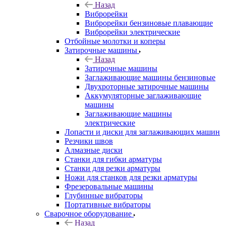
Назад
Виброрейки
Виброрейки бензиновые плавающие
Виброрейки электрические
Отбойные молотки и коперы
Затирочные машины
Назад
Затирочные машины
Заглаживающие машины бензиновые
Двухроторные затирочные машины
Аккумуляторные заглаживающие
машины
Заглаживающие машины
электрические
Лопасти и диски для заглаживающих машин
Резчики швов
Алмазные диски
Станки для гибки арматуры
Станки для резки арматуры
Ножи для станков для резки арматуры
Фрезеровальные машины
Глубинные вибраторы
Портативные вибраторы
Сварочное оборудование
Назад