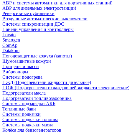
АВР и системы автоматики для портативных станций
АВР для дизельных электростанций
Реверсивные рубильники
Воздушные автоматические выключатели
Системы синхронизации ДЭС
Панели управления и контроллеры
Lovato
Smartgen
ComAp
Datakom
Погодозащитные кожуха (капоты)
Шумозащитные кожухи
Прицепы и шасси
Виброопоры
Системы подогрева
ПЖД (Подогреватели жидкости дизельные)
ПОЖ (Подогреватели охлаждающей жидкости электрические)
Подогреватели масла
Подогреватели топливозаборника
Системы подзарядки АКБ
Топливные баки
Системы подкачки
Системы подкачки топлива
Системы подкачки масла
Колёса для бензогенераторов