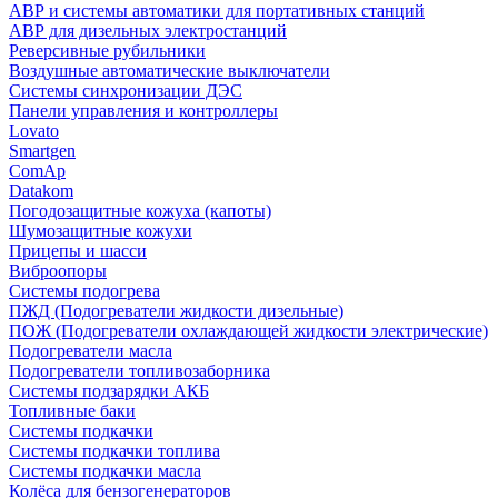
АВР и системы автоматики для портативных станций
АВР для дизельных электростанций
Реверсивные рубильники
Воздушные автоматические выключатели
Системы синхронизации ДЭС
Панели управления и контроллеры
Lovato
Smartgen
ComAp
Datakom
Погодозащитные кожуха (капоты)
Шумозащитные кожухи
Прицепы и шасси
Виброопоры
Системы подогрева
ПЖД (Подогреватели жидкости дизельные)
ПОЖ (Подогреватели охлаждающей жидкости электрические)
Подогреватели масла
Подогреватели топливозаборника
Системы подзарядки АКБ
Топливные баки
Системы подкачки
Системы подкачки топлива
Системы подкачки масла
Колёса для бензогенераторов