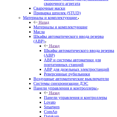
сварочного агрегата
Сварочные маски
Приварка шпилек (STUD)
Материалы и комплектующие
Назад
Материалы и комплектующие
Масла
Шкафы автоматического ввода резерва
(АВР)
Назад
Шкафы автоматического ввода резерва
(АВР)
АВР и системы автоматики для
портативных станций
АВР для дизельных электростанций
Реверсивные рубильники
Воздушные автоматические выключатели
Системы синхронизации ДЭС
Панели управления и контроллеры
Назад
Панели управления и контроллеры
Lovato
Smartgen
ComAp
Datakom