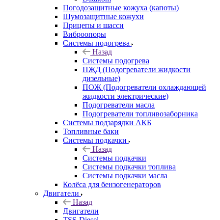
Погодозащитные кожуха (капоты)
Шумозащитные кожухи
Прицепы и шасси
Виброопоры
Системы подогрева
Назад
Системы подогрева
ПЖД (Подогреватели жидкости
дизельные)
ПОЖ (Подогреватели охлаждающей
жидкости электрические)
Подогреватели масла
Подогреватели топливозаборника
Системы подзарядки АКБ
Топливные баки
Системы подкачки
Назад
Системы подкачки
Системы подкачки топлива
Системы подкачки масла
Колёса для бензогенераторов
Двигатели
Назад
Двигатели
TSS-Diesel