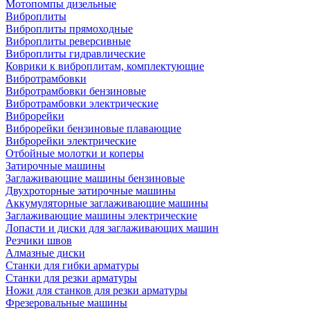
Мотопомпы дизельные
Виброплиты
Виброплиты прямоходные
Виброплиты реверсивные
Виброплиты гидравлические
Коврики к виброплитам, комплектующие
Вибротрамбовки
Вибротрамбовки бензиновые
Вибротрамбовки электрические
Виброрейки
Виброрейки бензиновые плавающие
Виброрейки электрические
Отбойные молотки и коперы
Затирочные машины
Заглаживающие машины бензиновые
Двухроторные затирочные машины
Аккумуляторные заглаживающие машины
Заглаживающие машины электрические
Лопасти и диски для заглаживающих машин
Резчики швов
Алмазные диски
Станки для гибки арматуры
Станки для резки арматуры
Ножи для станков для резки арматуры
Фрезеровальные машины