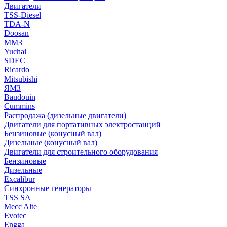
Двигатели
TSS-Diesel
TDA-N
Doosan
ММЗ
Yuchai
SDEC
Ricardo
Mitsubishi
ЯМЗ
Baudouin
Cummins
Распродажа (дизельные двигатели)
Двигатели для портативных электростанций
Бензиновые (конусный вал)
Дизельные (конусный вал)
Двигатели для строительного оборудования
Бензиновые
Дизельные
Excalibur
Синхронные генераторы
TSS SA
Mecc Alte
Evotec
Engga