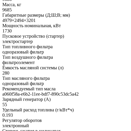
Масса, кг
9685
Габаритные размеры (Д;Ш;В; мм)
4979×2494×3201
Мощность номинальная, кВт
1730
Пусковое устройство (стартер)
электростартер
Тип топливного фильтра
одноразовый фильтр
Тип воздушного фильтра
фильтроэлемент
Ёмкость масляной системы (л)
280
Тип масляного фильтра
одноразовый фильтр
Рекомендуемый тип масла
a060f58a-e6b2-11ee-bdf7-890c53dc5a42
Зарядный генератор (А)
55
Удельный расход топлива (г/кВт*ч)
0.193
Регулятор оборотов
электронный
Степень сжатия в цилиндрах