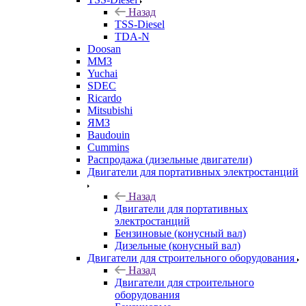
Назад
TSS-Diesel
TDA-N
Doosan
ММЗ
Yuchai
SDEC
Ricardo
Mitsubishi
ЯМЗ
Baudouin
Cummins
Распродажа (дизельные двигатели)
Двигатели для портативных электростанций
Назад
Двигатели для портативных
электростанций
Бензиновые (конусный вал)
Дизельные (конусный вал)
Двигатели для строительного оборудования
Назад
Двигатели для строительного
оборудования