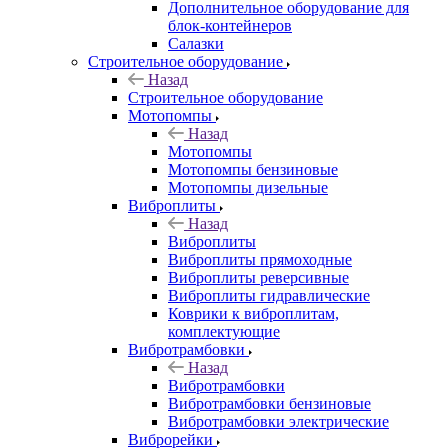
Дополнительное оборудование для
блок-контейнеров
Салазки
Строительное оборудование
Назад
Строительное оборудование
Мотопомпы
Назад
Мотопомпы
Мотопомпы бензиновые
Мотопомпы дизельные
Виброплиты
Назад
Виброплиты
Виброплиты прямоходные
Виброплиты реверсивные
Виброплиты гидравлические
Коврики к виброплитам,
комплектующие
Вибротрамбовки
Назад
Вибротрамбовки
Вибротрамбовки бензиновые
Вибротрамбовки электрические
Виброрейки