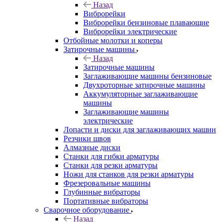
Назад
Виброрейки
Виброрейки бензиновые плавающие
Виброрейки электрические
Отбойные молотки и коперы
Затирочные машины
Назад
Затирочные машины
Заглаживающие машины бензиновые
Двухроторные затирочные машины
Аккумуляторные заглаживающие
машины
Заглаживающие машины
электрические
Лопасти и диски для заглаживающих машин
Резчики швов
Алмазные диски
Станки для гибки арматуры
Станки для резки арматуры
Ножи для станков для резки арматуры
Фрезеровальные машины
Глубинные вибраторы
Портативные вибраторы
Сварочное оборудование
Назад