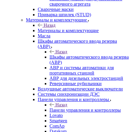
сварочного агрегата
Сварочные маски
Приварка шпилек (STUD)
Материалы и комплектующие
Назад
Материалы и комплектующие
Масла
Шкафы автоматического ввода резерва
(АВР)
Назад
Шкафы автоматического ввода резерва
(АВР)
АВР и системы автоматики для
портативных станций
АВР для дизельных электростанций
Реверсивные рубильники
Воздушные автоматические выключатели
Системы синхронизации ДЭС
Панели управления и контроллеры
Назад
Панели управления и контроллеры
Lovato
Smartgen
ComAp
Datakom