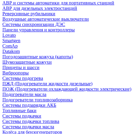
АВР и системы автоматики для портативных станций
АВР для дизельных электростанций
Реверсивные рубильники
Воздушные автоматические выключатели
Системы синхронизации ДЭС
Панели управления и контроллеры
Lovato
Smartgen
ComAp
Datakom
Погодозащитные кожуха (капоты)
Шумозащитные кожухи
Прицепы и шасси
Виброопоры
Системы подогрева
ПЖД (Подогреватели жидкости дизельные)
ПОЖ (Подогреватели охлаждающей жидкости электрические)
Подогреватели масла
Подогреватели топливозаборника
Системы подзарядки АКБ
Топливные баки
Системы подкачки
Системы подкачки топлива
Системы подкачки масла
Колёса для бензогенераторов