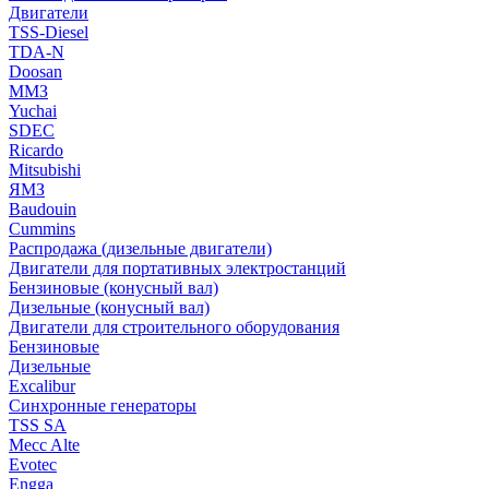
Двигатели
TSS-Diesel
TDA-N
Doosan
ММЗ
Yuchai
SDEC
Ricardo
Mitsubishi
ЯМЗ
Baudouin
Cummins
Распродажа (дизельные двигатели)
Двигатели для портативных электростанций
Бензиновые (конусный вал)
Дизельные (конусный вал)
Двигатели для строительного оборудования
Бензиновые
Дизельные
Excalibur
Синхронные генераторы
TSS SA
Mecc Alte
Evotec
Engga