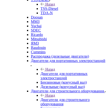
Назад
TSS-Diesel
TDA-N
Doosan
ММЗ
Yuchai
SDEC
Ricardo
Mitsubishi
ЯМЗ
Baudouin
Cummins
Распродажа (дизельные двигатели)
Двигатели для портативных электростанций
Назад
Двигатели для портативных
электростанций
Бензиновые (конусный вал)
Дизельные (конусный вал)
Двигатели для строительного оборудования
Назад
Двигатели для строительного
оборудования