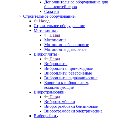
Дополнительное оборудование для
блок-контейнеров
Салазки
Строительное оборудование
Назад
Строительное оборудование
Мотопомпы
Назад
Мотопомпы
Мотопомпы бензиновые
Мотопомпы дизельные
Виброплиты
Назад
Виброплиты
Виброплиты прямоходные
Виброплиты реверсивные
Виброплиты гидравлические
Коврики к виброплитам,
комплектующие
Вибротрамбовки
Назад
Вибротрамбовки
Вибротрамбовки бензиновые
Вибротрамбовки электрические
Виброрейки