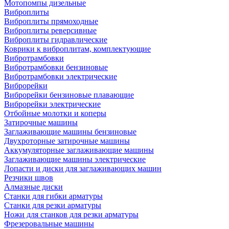
Мотопомпы дизельные
Виброплиты
Виброплиты прямоходные
Виброплиты реверсивные
Виброплиты гидравлические
Коврики к виброплитам, комплектующие
Вибротрамбовки
Вибротрамбовки бензиновые
Вибротрамбовки электрические
Виброрейки
Виброрейки бензиновые плавающие
Виброрейки электрические
Отбойные молотки и коперы
Затирочные машины
Заглаживающие машины бензиновые
Двухроторные затирочные машины
Аккумуляторные заглаживающие машины
Заглаживающие машины электрические
Лопасти и диски для заглаживающих машин
Резчики швов
Алмазные диски
Станки для гибки арматуры
Станки для резки арматуры
Ножи для станков для резки арматуры
Фрезеровальные машины