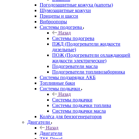
Погодозащитные кожуха (капоты)
Шумозащитные кожухи
Прицепы и шасси
Виброопоры
Системы подогрева
Назад
Системы подогрева
ПЖД (Подогреватели жидкости
дизельные)
ПОЖ (Подогреватели охлаждающей
жидкости электрические)
Подогреватели масла
Подогреватели топливозаборника
Системы подзарядки АКБ
Топливные баки
Системы подкачки
Назад
Системы подкачки
Системы подкачки топлива
Системы подкачки масла
Колёса для бензогенераторов
Двигатели
Назад
Двигатели
TSS-Diesel