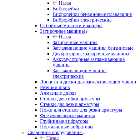
Назад
Виброрейки
Виброрейки бензиновые плавающие
Виброрейки электрические
Отбойные молотки и коперы
Затирочные машины
Назад
Затирочные машины
Заглаживающие машины бензиновые
Двухроторные затирочные машины
Аккумуляторные заглаживающие
машины
Заглаживающие машины
электрические
Лопасти и диски для заглаживающих машин
Резчики швов
Алмазные диски
Станки для гибки арматуры
Станки для резки арматуры
Ножи для станков для резки арматуры
Фрезеровальные машины
Глубинные вибраторы
Портативные вибраторы
Сварочное оборудование
Назад