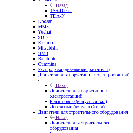
Назад
TSS-Diesel
TDA-N
Doosan
ММЗ
Yuchai
SDEC
Ricardo
Mitsubishi
ЯМЗ
Baudouin
Cummins
Распродажа (дизельные двигатели)
Двигатели для портативных электростанций
Назад
Двигатели для портативных
электростанций
Бензиновые (конусный вал)
Дизельные (конусный вал)
Двигатели для строительного оборудования
Назад
Двигатели для строительного
оборудования