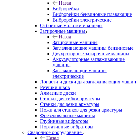
Назад
Виброрейки
Виброрейки бензиновые плавающие
Виброрейки электрические
Отбойные молотки и коперы
Затирочные машины
Назад
Затирочные машины
Заглаживающие машины бензиновые
Двухроторные затирочные машины
Аккумуляторные заглаживающие
машины
Заглаживающие машины
электрические
Лопасти и диски для заглаживающих машин
Резчики швов
Алмазные диски
Станки для гибки арматуры
Станки для резки арматуры
Ножи для станков для резки арматуры
Фрезеровальные машины
Глубинные вибраторы
Портативные вибраторы
Сварочное оборудование
Назад