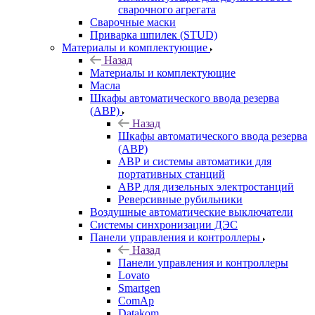
сварочного агрегата
Сварочные маски
Приварка шпилек (STUD)
Материалы и комплектующие
Назад
Материалы и комплектующие
Масла
Шкафы автоматического ввода резерва
(АВР)
Назад
Шкафы автоматического ввода резерва
(АВР)
АВР и системы автоматики для
портативных станций
АВР для дизельных электростанций
Реверсивные рубильники
Воздушные автоматические выключатели
Системы синхронизации ДЭС
Панели управления и контроллеры
Назад
Панели управления и контроллеры
Lovato
Smartgen
ComAp
Datakom