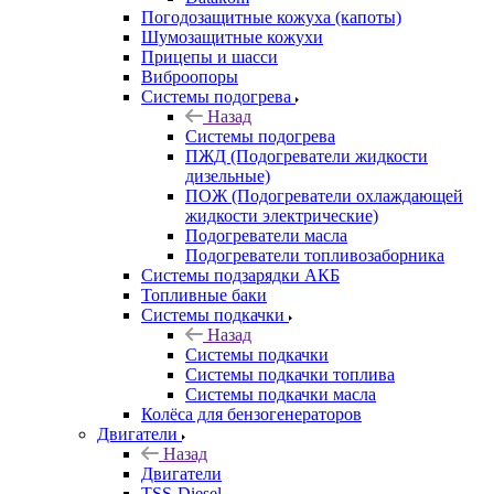
Погодозащитные кожуха (капоты)
Шумозащитные кожухи
Прицепы и шасси
Виброопоры
Системы подогрева
Назад
Системы подогрева
ПЖД (Подогреватели жидкости
дизельные)
ПОЖ (Подогреватели охлаждающей
жидкости электрические)
Подогреватели масла
Подогреватели топливозаборника
Системы подзарядки АКБ
Топливные баки
Системы подкачки
Назад
Системы подкачки
Системы подкачки топлива
Системы подкачки масла
Колёса для бензогенераторов
Двигатели
Назад
Двигатели
TSS-Diesel