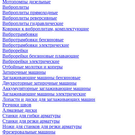
Мотопомпы дизельные
Виброплиты
Виброплиты прямоходные
Виброплиты реверсивные
Виброплиты гидравлические
Коврики к виброплитам, комплектующие
Вибротрамбовки
Вибротрамбовки бензиновые
Вибротрамбовки электрические
Виброрейки
Виброрейки бензиновые плавающие
Виброрейки электрические
Отбойные молотки и коперы
Затирочные машины
Заглаживающие машины бензиновые
Двухроторные затирочные машины
Аккумуляторные заглаживающие машины
Заглаживающие машины электрические
Лопасти и диски для заглаживающих машин
Резчики швов
Алмазные диски
Станки для гибки арматуры
Станки для резки арматуры
Ножи для станков для резки арматуры
Фрезеровальные машины