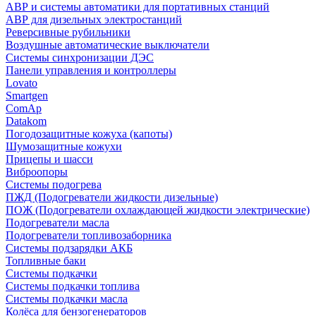
АВР и системы автоматики для портативных станций
АВР для дизельных электростанций
Реверсивные рубильники
Воздушные автоматические выключатели
Системы синхронизации ДЭС
Панели управления и контроллеры
Lovato
Smartgen
ComAp
Datakom
Погодозащитные кожуха (капоты)
Шумозащитные кожухи
Прицепы и шасси
Виброопоры
Системы подогрева
ПЖД (Подогреватели жидкости дизельные)
ПОЖ (Подогреватели охлаждающей жидкости электрические)
Подогреватели масла
Подогреватели топливозаборника
Системы подзарядки АКБ
Топливные баки
Системы подкачки
Системы подкачки топлива
Системы подкачки масла
Колёса для бензогенераторов