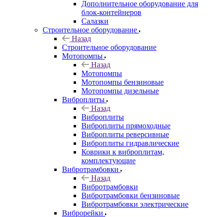
Дополнительное оборудование для
блок-контейнеров
Салазки
Строительное оборудование
Назад
Строительное оборудование
Мотопомпы
Назад
Мотопомпы
Мотопомпы бензиновые
Мотопомпы дизельные
Виброплиты
Назад
Виброплиты
Виброплиты прямоходные
Виброплиты реверсивные
Виброплиты гидравлические
Коврики к виброплитам,
комплектующие
Вибротрамбовки
Назад
Вибротрамбовки
Вибротрамбовки бензиновые
Вибротрамбовки электрические
Виброрейки