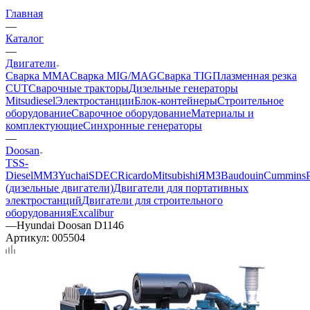
Главная
—
Каталог
—
Двигатели
Сварка MMA
Сварка MIG/MAG
Сварка TIG
Плазменная резка
CUT
Сварочные тракторы
Дизельные генераторы
Mitsudiesel
Электростанции
Блок-контейнеры
Строительное
оборудование
Сварочное оборудование
Материалы и
комплектующие
Синхронные генераторы
—
Doosan
TSS-
Diesel
ММЗ
Yuchai
SDEC
Ricardo
Mitsubishi
ЯМЗ
Baudouin
Cummins
(дизельные двигатели)
Двигатели для портативных
электростанций
Двигатели для строительного
оборудования
Excalibur
—
Hyundai Doosan D1146
Артикул:
005504