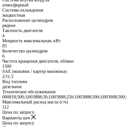
атмосферный
Система охлаждения
жидкостная
Расположение цилиндров
рядное
Тактность двигателя
4
Мощность максимальная, кВт
85
Количество цилиндров
6
Частота вращения двигателя, об/мин
1500
SAE (маховик / картер маховика)
2/11,5
Вид топлива
дизельное
Техническое обслуживание
000818;500;1|003888;50;1|003888;250;1|003888;500;1|003908;500;
Максимальный расход масла (г/ч)
112
Цена по запросу
Варианты цен
Цена по запросу