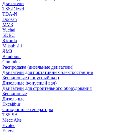
Двигатели
TSS-Diesel
TDA-N
Doosan
ММЗ
Yuchai
SDEC
Ricardo
Mitsubishi
ЯМЗ
Baudouin
Cummins
Распродажа (дизельные двигатели)
Двигатели для портативных электростанций
Бензиновые (конусный вал)
Дизельные (конусный вал)
Двигатели для строительного оборудования
Бензиновые
Дизельные
Excalibur
Синхронные генераторы
TSS SA
Mecc Alte
Evotec
Engga