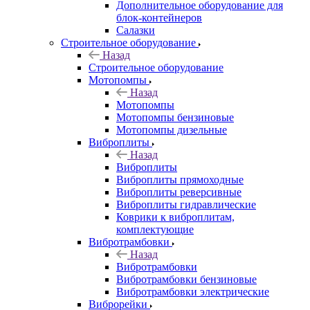
Дополнительное оборудование для
блок-контейнеров
Салазки
Строительное оборудование
Назад
Строительное оборудование
Мотопомпы
Назад
Мотопомпы
Мотопомпы бензиновые
Мотопомпы дизельные
Виброплиты
Назад
Виброплиты
Виброплиты прямоходные
Виброплиты реверсивные
Виброплиты гидравлические
Коврики к виброплитам,
комплектующие
Вибротрамбовки
Назад
Вибротрамбовки
Вибротрамбовки бензиновые
Вибротрамбовки электрические
Виброрейки