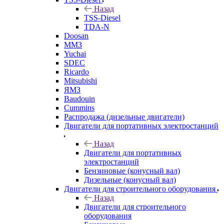
Назад
TSS-Diesel
TDA-N
Doosan
ММЗ
Yuchai
SDEC
Ricardo
Mitsubishi
ЯМЗ
Baudouin
Cummins
Распродажа (дизельные двигатели)
Двигатели для портативных электростанций
Назад
Двигатели для портативных
электростанций
Бензиновые (конусный вал)
Дизельные (конусный вал)
Двигатели для строительного оборудования
Назад
Двигатели для строительного
оборудования