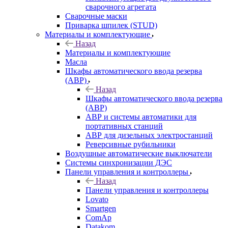
сварочного агрегата
Сварочные маски
Приварка шпилек (STUD)
Материалы и комплектующие
Назад
Материалы и комплектующие
Масла
Шкафы автоматического ввода резерва
(АВР)
Назад
Шкафы автоматического ввода резерва
(АВР)
АВР и системы автоматики для
портативных станций
АВР для дизельных электростанций
Реверсивные рубильники
Воздушные автоматические выключатели
Системы синхронизации ДЭС
Панели управления и контроллеры
Назад
Панели управления и контроллеры
Lovato
Smartgen
ComAp
Datakom