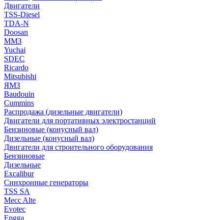
Двигатели
TSS-Diesel
TDA-N
Doosan
ММЗ
Yuchai
SDEC
Ricardo
Mitsubishi
ЯМЗ
Baudouin
Cummins
Распродажа (дизельные двигатели)
Двигатели для портативных электростанций
Бензиновые (конусный вал)
Дизельные (конусный вал)
Двигатели для строительного оборудования
Бензиновые
Дизельные
Excalibur
Синхронные генераторы
TSS SA
Mecc Alte
Evotec
Engga