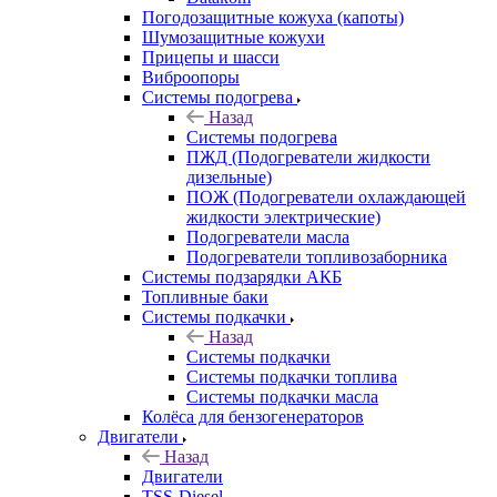
Погодозащитные кожуха (капоты)
Шумозащитные кожухи
Прицепы и шасси
Виброопоры
Системы подогрева
Назад
Системы подогрева
ПЖД (Подогреватели жидкости
дизельные)
ПОЖ (Подогреватели охлаждающей
жидкости электрические)
Подогреватели масла
Подогреватели топливозаборника
Системы подзарядки АКБ
Топливные баки
Системы подкачки
Назад
Системы подкачки
Системы подкачки топлива
Системы подкачки масла
Колёса для бензогенераторов
Двигатели
Назад
Двигатели
TSS-Diesel