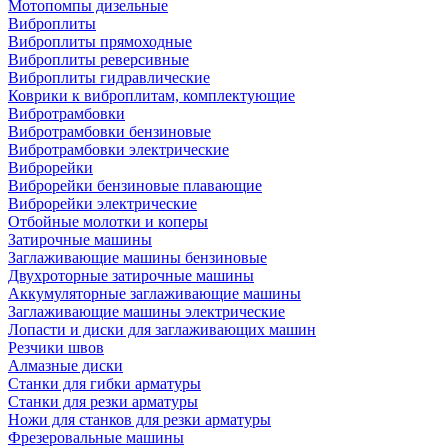
Мотопомпы дизельные
Виброплиты
Виброплиты прямоходные
Виброплиты реверсивные
Виброплиты гидравлические
Коврики к виброплитам, комплектующие
Вибротрамбовки
Вибротрамбовки бензиновые
Вибротрамбовки электрические
Виброрейки
Виброрейки бензиновые плавающие
Виброрейки электрические
Отбойные молотки и коперы
Затирочные машины
Заглаживающие машины бензиновые
Двухроторные затирочные машины
Аккумуляторные заглаживающие машины
Заглаживающие машины электрические
Лопасти и диски для заглаживающих машин
Резчики швов
Алмазные диски
Станки для гибки арматуры
Станки для резки арматуры
Ножи для станков для резки арматуры
Фрезеровальные машины