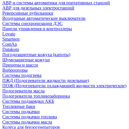
АВР и системы автоматики для портативных станций
АВР для дизельных электростанций
Реверсивные рубильники
Воздушные автоматические выключатели
Системы синхронизации ДЭС
Панели управления и контроллеры
Lovato
Smartgen
ComAp
Datakom
Погодозащитные кожуха (капоты)
Шумозащитные кожухи
Прицепы и шасси
Виброопоры
Системы подогрева
ПЖД (Подогреватели жидкости дизельные)
ПОЖ (Подогреватели охлаждающей жидкости электрические)
Подогреватели масла
Подогреватели топливозаборника
Системы подзарядки АКБ
Топливные баки
Системы подкачки
Системы подкачки топлива
Системы подкачки масла
Колёса для бензогенераторов