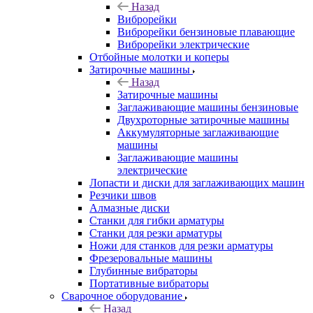
Назад
Виброрейки
Виброрейки бензиновые плавающие
Виброрейки электрические
Отбойные молотки и коперы
Затирочные машины
Назад
Затирочные машины
Заглаживающие машины бензиновые
Двухроторные затирочные машины
Аккумуляторные заглаживающие
машины
Заглаживающие машины
электрические
Лопасти и диски для заглаживающих машин
Резчики швов
Алмазные диски
Станки для гибки арматуры
Станки для резки арматуры
Ножи для станков для резки арматуры
Фрезеровальные машины
Глубинные вибраторы
Портативные вибраторы
Сварочное оборудование
Назад