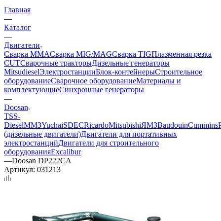
Главная
—
Каталог
—
Двигатели
Сварка MMA
Сварка MIG/MAG
Сварка TIG
Плазменная резка
CUT
Сварочные тракторы
Дизельные генераторы
Mitsudiesel
Электростанции
Блок-контейнеры
Строительное
оборудование
Сварочное оборудование
Материалы и
комплектующие
Синхронные генераторы
—
Doosan
TSS-
Diesel
ММЗ
Yuchai
SDEC
Ricardo
Mitsubishi
ЯМЗ
Baudouin
Cummins
(дизельные двигатели)
Двигатели для портативных
электростанций
Двигатели для строительного
оборудования
Excalibur
—
Doosan DP222CA
Артикул:
031213