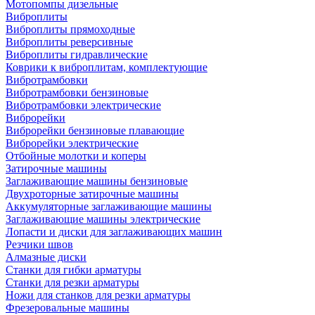
Мотопомпы дизельные
Виброплиты
Виброплиты прямоходные
Виброплиты реверсивные
Виброплиты гидравлические
Коврики к виброплитам, комплектующие
Вибротрамбовки
Вибротрамбовки бензиновые
Вибротрамбовки электрические
Виброрейки
Виброрейки бензиновые плавающие
Виброрейки электрические
Отбойные молотки и коперы
Затирочные машины
Заглаживающие машины бензиновые
Двухроторные затирочные машины
Аккумуляторные заглаживающие машины
Заглаживающие машины электрические
Лопасти и диски для заглаживающих машин
Резчики швов
Алмазные диски
Станки для гибки арматуры
Станки для резки арматуры
Ножи для станков для резки арматуры
Фрезеровальные машины