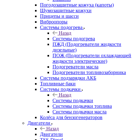
Погодозащитные кожуха (капоты)
Шумозащитные кожухи
Прицепы и шасси
Виброопоры
Системы подогрева
Назад
Системы подогрева
ПЖД (Подогреватели жидкости
дизельные)
ПОЖ (Подогреватели охлаждающей
жидкости электрические)
Подогреватели масла
Подогреватели топливозаборника
Системы подзарядки АКБ
Топливные баки
Системы подкачки
Назад
Системы подкачки
Системы подкачки топлива
Системы подкачки масла
Колёса для бензогенераторов
Двигатели
Назад
Двигатели
TSS-Diesel