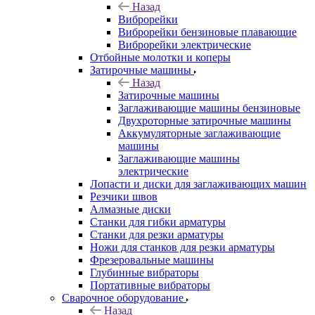
Назад
Виброрейки
Виброрейки бензиновые плавающие
Виброрейки электрические
Отбойные молотки и коперы
Затирочные машины
Назад
Затирочные машины
Заглаживающие машины бензиновые
Двухроторные затирочные машины
Аккумуляторные заглаживающие
машины
Заглаживающие машины
электрические
Лопасти и диски для заглаживающих машин
Резчики швов
Алмазные диски
Станки для гибки арматуры
Станки для резки арматуры
Ножи для станков для резки арматуры
Фрезеровальные машины
Глубинные вибраторы
Портативные вибраторы
Сварочное оборудование
Назад