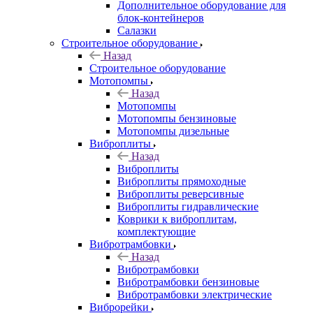
Дополнительное оборудование для
блок-контейнеров
Салазки
Строительное оборудование
Назад
Строительное оборудование
Мотопомпы
Назад
Мотопомпы
Мотопомпы бензиновые
Мотопомпы дизельные
Виброплиты
Назад
Виброплиты
Виброплиты прямоходные
Виброплиты реверсивные
Виброплиты гидравлические
Коврики к виброплитам,
комплектующие
Вибротрамбовки
Назад
Вибротрамбовки
Вибротрамбовки бензиновые
Вибротрамбовки электрические
Виброрейки