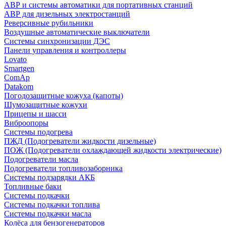
АВР и системы автоматики для портативных станций
АВР для дизельных электростанций
Реверсивные рубильники
Воздушные автоматические выключатели
Системы синхронизации ДЭС
Панели управления и контроллеры
Lovato
Smartgen
ComAp
Datakom
Погодозащитные кожуха (капоты)
Шумозащитные кожухи
Прицепы и шасси
Виброопоры
Системы подогрева
ПЖД (Подогреватели жидкости дизельные)
ПОЖ (Подогреватели охлаждающей жидкости электрические)
Подогреватели масла
Подогреватели топливозаборника
Системы подзарядки АКБ
Топливные баки
Системы подкачки
Системы подкачки топлива
Системы подкачки масла
Колёса для бензогенераторов