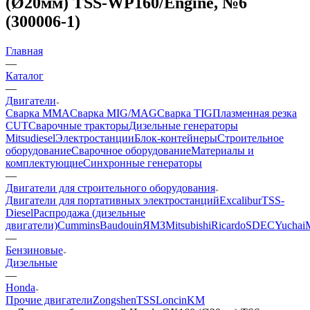
(Ø20мм) TSS-WP160/Engine, №6
(300006-1)
Главная
—
Каталог
—
Двигатели
Сварка MMA
Сварка MIG/MAG
Сварка TIG
Плазменная резка
CUT
Сварочные тракторы
Дизельные генераторы
Mitsudiesel
Электростанции
Блок-контейнеры
Строительное
оборудование
Сварочное оборудование
Материалы и
комплектующие
Синхронные генераторы
—
Двигатели для строительного оборудования
Двигатели для портативных электростанций
Excalibur
TSS-
Diesel
Распродажа (дизельные
двигатели)
Cummins
Baudouin
ЯМЗ
Mitsubishi
Ricardo
SDEC
Yuchai
—
Бензиновые
Дизельные
—
Honda
Прочие двигатели
Zongshen
TSS
Loncin
KM