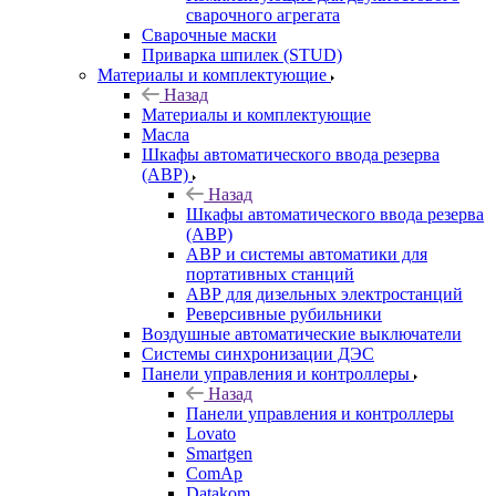
сварочного агрегата
Сварочные маски
Приварка шпилек (STUD)
Материалы и комплектующие
Назад
Материалы и комплектующие
Масла
Шкафы автоматического ввода резерва
(АВР)
Назад
Шкафы автоматического ввода резерва
(АВР)
АВР и системы автоматики для
портативных станций
АВР для дизельных электростанций
Реверсивные рубильники
Воздушные автоматические выключатели
Системы синхронизации ДЭС
Панели управления и контроллеры
Назад
Панели управления и контроллеры
Lovato
Smartgen
ComAp
Datakom