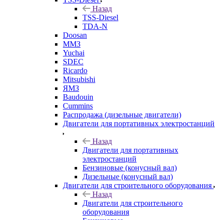
Назад
TSS-Diesel
TDA-N
Doosan
ММЗ
Yuchai
SDEC
Ricardo
Mitsubishi
ЯМЗ
Baudouin
Cummins
Распродажа (дизельные двигатели)
Двигатели для портативных электростанций
Назад
Двигатели для портативных
электростанций
Бензиновые (конусный вал)
Дизельные (конусный вал)
Двигатели для строительного оборудования
Назад
Двигатели для строительного
оборудования