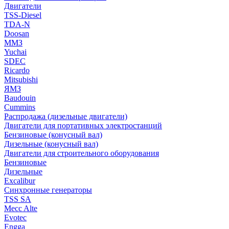
Двигатели
TSS-Diesel
TDA-N
Doosan
ММЗ
Yuchai
SDEC
Ricardo
Mitsubishi
ЯМЗ
Baudouin
Cummins
Распродажа (дизельные двигатели)
Двигатели для портативных электростанций
Бензиновые (конусный вал)
Дизельные (конусный вал)
Двигатели для строительного оборудования
Бензиновые
Дизельные
Excalibur
Синхронные генераторы
TSS SA
Mecc Alte
Evotec
Engga