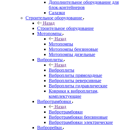
Дополнительное оборудование для
блок-контейнеров
Салазки
Строительное оборудование
Назад
Строительное оборудование
Мотопомпы
Назад
Мотопомпы
Мотопомпы бензиновые
Мотопомпы дизельные
Виброплиты
Назад
Виброплиты
Виброплиты прямоходные
Виброплиты реверсивные
Виброплиты гидравлические
Коврики к виброплитам,
комплектующие
Вибротрамбовки
Назад
Вибротрамбовки
Вибротрамбовки бензиновые
Вибротрамбовки электрические
Виброрейки