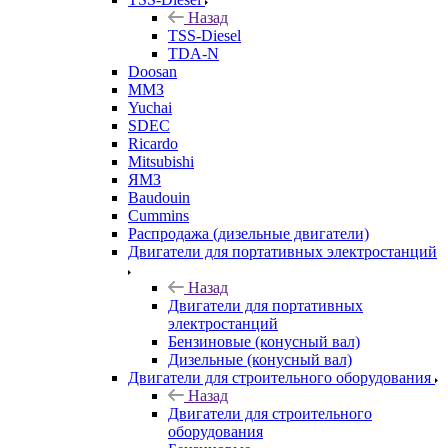
Назад
TSS-Diesel
TDA-N
Doosan
ММЗ
Yuchai
SDEC
Ricardo
Mitsubishi
ЯМЗ
Baudouin
Cummins
Распродажа (дизельные двигатели)
Двигатели для портативных электростанций
Назад
Двигатели для портативных
электростанций
Бензиновые (конусный вал)
Дизельные (конусный вал)
Двигатели для строительного оборудования
Назад
Двигатели для строительного
оборудования