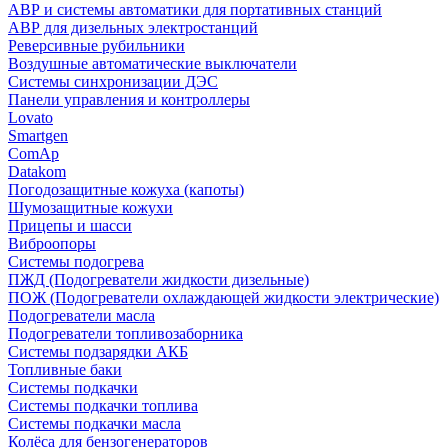
АВР и системы автоматики для портативных станций
АВР для дизельных электростанций
Реверсивные рубильники
Воздушные автоматические выключатели
Системы синхронизации ДЭС
Панели управления и контроллеры
Lovato
Smartgen
ComAp
Datakom
Погодозащитные кожуха (капоты)
Шумозащитные кожухи
Прицепы и шасси
Виброопоры
Системы подогрева
ПЖД (Подогреватели жидкости дизельные)
ПОЖ (Подогреватели охлаждающей жидкости электрические)
Подогреватели масла
Подогреватели топливозаборника
Системы подзарядки АКБ
Топливные баки
Системы подкачки
Системы подкачки топлива
Системы подкачки масла
Колёса для бензогенераторов