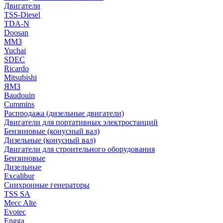
Двигатели
TSS-Diesel
TDA-N
Doosan
ММЗ
Yuchai
SDEC
Ricardo
Mitsubishi
ЯМЗ
Baudouin
Cummins
Распродажа (дизельные двигатели)
Двигатели для портативных электростанций
Бензиновые (конусный вал)
Дизельные (конусный вал)
Двигатели для строительного оборудования
Бензиновые
Дизельные
Excalibur
Синхронные генераторы
TSS SA
Mecc Alte
Evotec
Engga