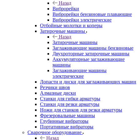
Назад
Виброрейки
Виброрейки бензиновые плавающие
Виброрейки электрические
Отбойные молотки и коперы
Затирочные машины
Назад
Затирочные машины
Заглаживающие машины бензиновые
Двухроторные затирочные машины
Аккумуляторные заглаживающие
машины
Заглаживающие машины
электрические
Лопасти и диски для заглаживающих машин
Резчики швов
Алмазные диски
Станки для гибки арматуры
Станки для резки арматуры
Ножи для станков для резки арматуры
Фрезеровальные машины
Глубинные вибраторы
Портативные вибраторы
Сварочное оборудование
Назад