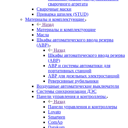
сварочного агрегата
Сварочные маски
Приварка шпилек (STUD)
Материалы и комплектующие
Назад
Материалы и комплектующие
Масла
Шкафы автоматического ввода резерва
(АВР)
Назад
Шкафы автоматического ввода резерва
(АВР)
АВР и системы автоматики для
портативных станций
АВР для дизельных электростанций
Реверсивные рубильники
Воздушные автоматические выключатели
Системы синхронизации ДЭС
Панели управления и контроллеры
Назад
Панели управления и контроллеры
Lovato
Smartgen
ComAp
Datakom