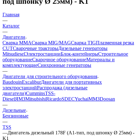
под шпонку Ø 25мм) - K1
Главная
—
Каталог
—
Двигатели
Сварка MMA
Сварка MIG/MAG
Сварка TIG
Плазменная резка
CUT
Сварочные тракторы
Дизельные генераторы
Mitsudiesel
Электростанции
Блок-контейнеры
Строительное
оборудование
Сварочное оборудование
Материалы и
комплектующие
Синхронные генераторы
—
Двигатели для строительного оборудования
Baudouin
Excalibur
Двигатели для портативных
электростанций
Распродажа (дизельные
двигатели)
Cummins
TSS-
Diesel
ЯМЗ
Mitsubishi
Ricardo
SDEC
Yuchai
ММЗ
Doosan
—
Дизельные
Бензиновые
—
TSS
—
Двигатель дизельный 178F (А1-тип, под шпонку Ø 25мм) -
K1