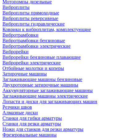
Мотопомпы дизельные
Виброплиты
Виброплиты прямоходные
Виброплиты реверсивные
Виброплиты гидравлические
Коврики к виброплитам, комплектующие
Вибротрамбовки
Вибротрамбовки бензиновые
Вибротрамбовки электрические
Виброрейки
Виброрейки бензиновые плавающие
Виброрейки электрические
Отбойные молотки и коперы
Затирочные машины
Заглаживающие машины бензиновые
Двухроторные затирочные машины
Аккумуляторные заглаживающие машины
Заглаживающие машины электрические
Лопасти и диски для заглаживающих машин
Резчики швов
Алмазные диски
Станки для гибки арматуры
Станки для резки арматуры
Ножи для станков для резки арматуры
Фрезеровальные машины