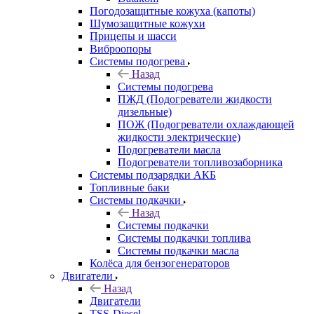
Погодозащитные кожуха (капоты)
Шумозащитные кожухи
Прицепы и шасси
Виброопоры
Системы подогрева
Назад
Системы подогрева
ПЖД (Подогреватели жидкости
дизельные)
ПОЖ (Подогреватели охлаждающей
жидкости электрические)
Подогреватели масла
Подогреватели топливозаборника
Системы подзарядки АКБ
Топливные баки
Системы подкачки
Назад
Системы подкачки
Системы подкачки топлива
Системы подкачки масла
Колёса для бензогенераторов
Двигатели
Назад
Двигатели
TSS-Diesel