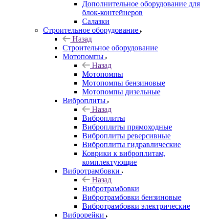
Дополнительное оборудование для
блок-контейнеров
Салазки
Строительное оборудование
Назад
Строительное оборудование
Мотопомпы
Назад
Мотопомпы
Мотопомпы бензиновые
Мотопомпы дизельные
Виброплиты
Назад
Виброплиты
Виброплиты прямоходные
Виброплиты реверсивные
Виброплиты гидравлические
Коврики к виброплитам,
комплектующие
Вибротрамбовки
Назад
Вибротрамбовки
Вибротрамбовки бензиновые
Вибротрамбовки электрические
Виброрейки