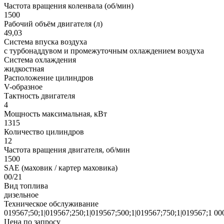
Частота вращения коленвала (об/мин)
1500
Рабочий объём двигателя (л)
49,03
Система впуска воздуха
с турбонаддувом и промежуточным охлаждением воздуха
Система охлаждения
жидкостная
Расположение цилиндров
V-образное
Тактность двигателя
4
Мощность максимальная, кВт
1315
Количество цилиндров
12
Частота вращения двигателя, об/мин
1500
SAE (маховик / картер маховика)
00/21
Вид топлива
дизельное
Техническое обслуживание
019567;50;1|019567;250;1|019567;500;1|019567;750;1|019567;1 000
Цена по запросу