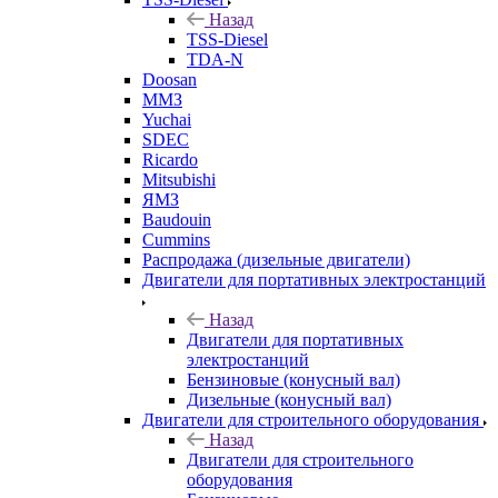
Назад
TSS-Diesel
TDA-N
Doosan
ММЗ
Yuchai
SDEC
Ricardo
Mitsubishi
ЯМЗ
Baudouin
Cummins
Распродажа (дизельные двигатели)
Двигатели для портативных электростанций
Назад
Двигатели для портативных
электростанций
Бензиновые (конусный вал)
Дизельные (конусный вал)
Двигатели для строительного оборудования
Назад
Двигатели для строительного
оборудования