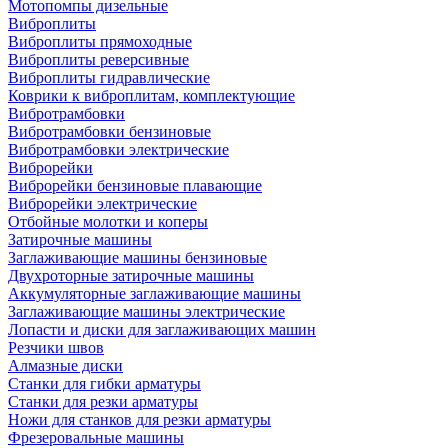
Мотопомпы дизельные
Виброплиты
Виброплиты прямоходные
Виброплиты реверсивные
Виброплиты гидравлические
Коврики к виброплитам, комплектующие
Вибротрамбовки
Вибротрамбовки бензиновые
Вибротрамбовки электрические
Виброрейки
Виброрейки бензиновые плавающие
Виброрейки электрические
Отбойные молотки и коперы
Затирочные машины
Заглаживающие машины бензиновые
Двухроторные затирочные машины
Аккумуляторные заглаживающие машины
Заглаживающие машины электрические
Лопасти и диски для заглаживающих машин
Резчики швов
Алмазные диски
Станки для гибки арматуры
Станки для резки арматуры
Ножи для станков для резки арматуры
Фрезеровальные машины