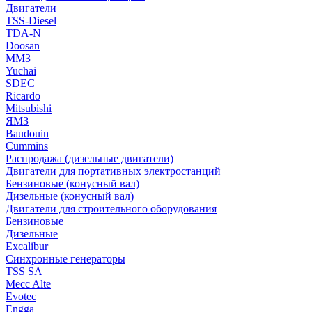
Двигатели
TSS-Diesel
TDA-N
Doosan
ММЗ
Yuchai
SDEC
Ricardo
Mitsubishi
ЯМЗ
Baudouin
Cummins
Распродажа (дизельные двигатели)
Двигатели для портативных электростанций
Бензиновые (конусный вал)
Дизельные (конусный вал)
Двигатели для строительного оборудования
Бензиновые
Дизельные
Excalibur
Синхронные генераторы
TSS SA
Mecc Alte
Evotec
Engga