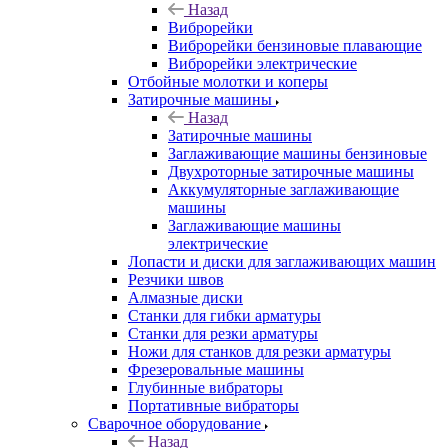
Назад
Виброрейки
Виброрейки бензиновые плавающие
Виброрейки электрические
Отбойные молотки и коперы
Затирочные машины
Назад
Затирочные машины
Заглаживающие машины бензиновые
Двухроторные затирочные машины
Аккумуляторные заглаживающие
машины
Заглаживающие машины
электрические
Лопасти и диски для заглаживающих машин
Резчики швов
Алмазные диски
Станки для гибки арматуры
Станки для резки арматуры
Ножи для станков для резки арматуры
Фрезеровальные машины
Глубинные вибраторы
Портативные вибраторы
Сварочное оборудование
Назад