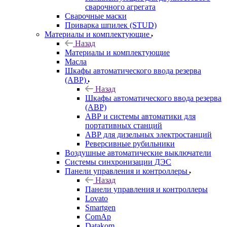
сварочного агрегата
Сварочные маски
Приварка шпилек (STUD)
Материалы и комплектующие
Назад
Материалы и комплектующие
Масла
Шкафы автоматического ввода резерва
(АВР)
Назад
Шкафы автоматического ввода резерва
(АВР)
АВР и системы автоматики для
портативных станций
АВР для дизельных электростанций
Реверсивные рубильники
Воздушные автоматические выключатели
Системы синхронизации ДЭС
Панели управления и контроллеры
Назад
Панели управления и контроллеры
Lovato
Smartgen
ComAp
Datakom