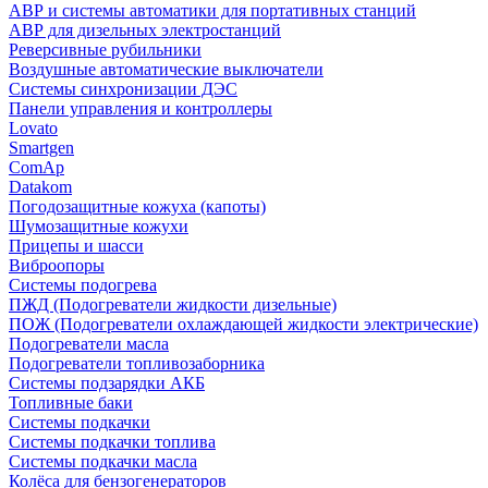
АВР и системы автоматики для портативных станций
АВР для дизельных электростанций
Реверсивные рубильники
Воздушные автоматические выключатели
Системы синхронизации ДЭС
Панели управления и контроллеры
Lovato
Smartgen
ComAp
Datakom
Погодозащитные кожуха (капоты)
Шумозащитные кожухи
Прицепы и шасси
Виброопоры
Системы подогрева
ПЖД (Подогреватели жидкости дизельные)
ПОЖ (Подогреватели охлаждающей жидкости электрические)
Подогреватели масла
Подогреватели топливозаборника
Системы подзарядки АКБ
Топливные баки
Системы подкачки
Системы подкачки топлива
Системы подкачки масла
Колёса для бензогенераторов