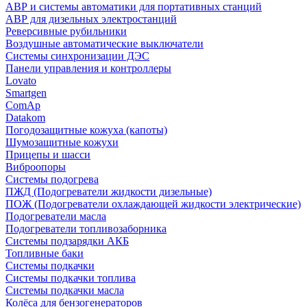
АВР и системы автоматики для портативных станций
АВР для дизельных электростанций
Реверсивные рубильники
Воздушные автоматические выключатели
Системы синхронизации ДЭС
Панели управления и контроллеры
Lovato
Smartgen
ComAp
Datakom
Погодозащитные кожуха (капоты)
Шумозащитные кожухи
Прицепы и шасси
Виброопоры
Системы подогрева
ПЖД (Подогреватели жидкости дизельные)
ПОЖ (Подогреватели охлаждающей жидкости электрические)
Подогреватели масла
Подогреватели топливозаборника
Системы подзарядки АКБ
Топливные баки
Системы подкачки
Системы подкачки топлива
Системы подкачки масла
Колёса для бензогенераторов