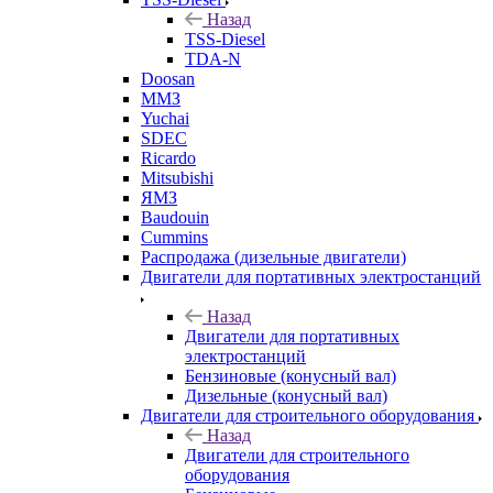
Назад
TSS-Diesel
TDA-N
Doosan
ММЗ
Yuchai
SDEC
Ricardo
Mitsubishi
ЯМЗ
Baudouin
Cummins
Распродажа (дизельные двигатели)
Двигатели для портативных электростанций
Назад
Двигатели для портативных
электростанций
Бензиновые (конусный вал)
Дизельные (конусный вал)
Двигатели для строительного оборудования
Назад
Двигатели для строительного
оборудования