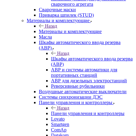
сварочного агрегата
Сварочные маски
Приварка шпилек (STUD)
Материалы и комплектующие
Назад
Материалы и комплектующие
Масла
Шкафы автоматического ввода резерва
(АВР)
Назад
Шкафы автоматического ввода резерва
(АВР)
АВР и системы автоматики для
портативных станций
АВР для дизельных электростанций
Реверсивные рубильники
Воздушные автоматические выключатели
Системы синхронизации ДЭС
Панели управления и контроллеры
Назад
Панели управления и контроллеры
Lovato
Smartgen
ComAp
Datakom