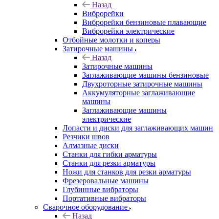
Назад
Виброрейки
Виброрейки бензиновые плавающие
Виброрейки электрические
Отбойные молотки и коперы
Затирочные машины
Назад
Затирочные машины
Заглаживающие машины бензиновые
Двухроторные затирочные машины
Аккумуляторные заглаживающие
машины
Заглаживающие машины
электрические
Лопасти и диски для заглаживающих машин
Резчики швов
Алмазные диски
Станки для гибки арматуры
Станки для резки арматуры
Ножи для станков для резки арматуры
Фрезеровальные машины
Глубинные вибраторы
Портативные вибраторы
Сварочное оборудование
Назад