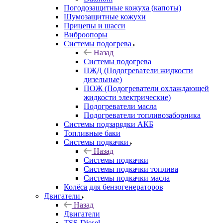
Погодозащитные кожуха (капоты)
Шумозащитные кожухи
Прицепы и шасси
Виброопоры
Системы подогрева
Назад
Системы подогрева
ПЖД (Подогреватели жидкости
дизельные)
ПОЖ (Подогреватели охлаждающей
жидкости электрические)
Подогреватели масла
Подогреватели топливозаборника
Системы подзарядки АКБ
Топливные баки
Системы подкачки
Назад
Системы подкачки
Системы подкачки топлива
Системы подкачки масла
Колёса для бензогенераторов
Двигатели
Назад
Двигатели
TSS-Diesel