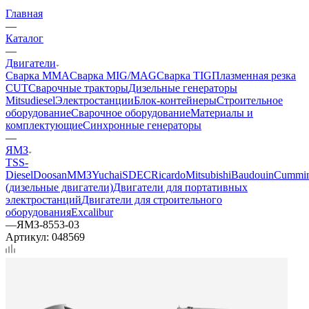
Главная
—
Каталог
—
Двигатели
Сварка MMA
Сварка MIG/MAG
Сварка TIG
Плазменная резка
CUT
Сварочные тракторы
Дизельные генераторы
Mitsudiesel
Электростанции
Блок-контейнеры
Строительное
оборудование
Сварочное оборудование
Материалы и
комплектующие
Синхронные генераторы
—
ЯМЗ
TSS-
Diesel
Doosan
ММЗ
Yuchai
SDEC
Ricardo
Mitsubishi
Baudouin
Cummi
(дизельные двигатели)
Двигатели для портативных
электростанций
Двигатели для строительного
оборудования
Excalibur
—
ЯМЗ-8553-03
Артикул:
048569