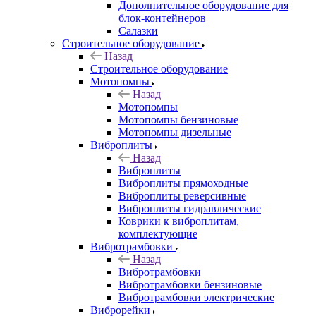
Дополнительное оборудование для
блок-контейнеров
Салазки
Строительное оборудование
Назад
Строительное оборудование
Мотопомпы
Назад
Мотопомпы
Мотопомпы бензиновые
Мотопомпы дизельные
Виброплиты
Назад
Виброплиты
Виброплиты прямоходные
Виброплиты реверсивные
Виброплиты гидравлические
Коврики к виброплитам,
комплектующие
Вибротрамбовки
Назад
Вибротрамбовки
Вибротрамбовки бензиновые
Вибротрамбовки электрические
Виброрейки