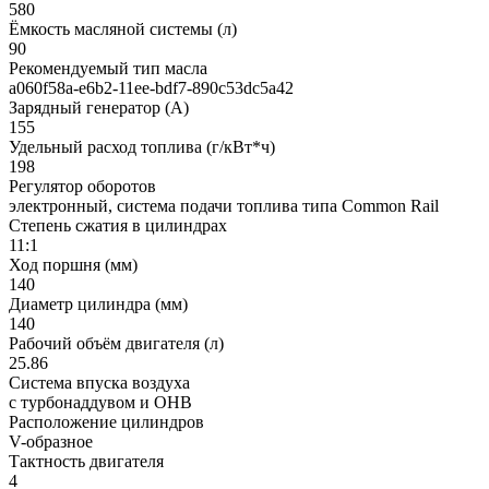
580
Ёмкость масляной системы (л)
90
Рекомендуемый тип масла
a060f58a-e6b2-11ee-bdf7-890c53dc5a42
Зарядный генератор (А)
155
Удельный расход топлива (г/кВт*ч)
198
Регулятор оборотов
электронный, система подачи топлива типа Common Rail
Степень сжатия в цилиндрах
11:1
Ход поршня (мм)
140
Диаметр цилиндра (мм)
140
Рабочий объём двигателя (л)
25.86
Система впуска воздуха
с турбонаддувом и ОНВ
Расположение цилиндров
V-образное
Тактность двигателя
4