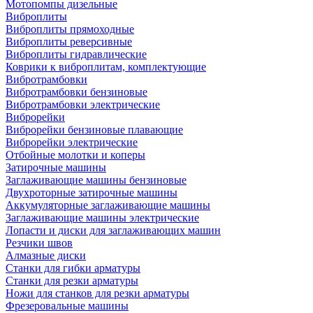
Мотопомпы дизельные
Виброплиты
Виброплиты прямоходные
Виброплиты реверсивные
Виброплиты гидравлические
Коврики к виброплитам, комплектующие
Вибротрамбовки
Вибротрамбовки бензиновые
Вибротрамбовки электрические
Виброрейки
Виброрейки бензиновые плавающие
Виброрейки электрические
Отбойные молотки и коперы
Затирочные машины
Заглаживающие машины бензиновые
Двухроторные затирочные машины
Аккумуляторные заглаживающие машины
Заглаживающие машины электрические
Лопасти и диски для заглаживающих машин
Резчики швов
Алмазные диски
Станки для гибки арматуры
Станки для резки арматуры
Ножи для станков для резки арматуры
Фрезеровальные машины