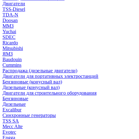
Двигатели
TSS-Diesel
TDA-N
Doosan
ММЗ
Yuchai
SDEC
Ricardo
Mitsubishi
ЯМЗ
Baudouin
Cummins
Распродажа (дизельные двигатели)
Двигатели для портативных электростанций
Бензиновые (конусный вал)
Дизельные (конусный вал)
Двигатели для строительного оборудования
Бензиновые
Дизельные
Excalibur
Синхронные генераторы
TSS SA
Mecc Alte
Evotec
Engga