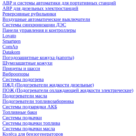
АВР и системы автоматики для портативных станций
АВР для дизельных электростанций
Реверсивные рубильники
Воздушные автоматические выключатели
Системы синхронизации ДЭС
Панели управления и контроллеры
Lovato
Smartgen
ComAp
Datakom
Погодозащитные кожуха (капоты)
Шумозащитные кожухи
Прицепы и шасси
Виброопоры
Системы подогрева
ПЖД (Подогреватели жидкости дизельные)
ПОЖ (Подогреватели охлаждающей жидкости электрические)
Подогреватели масла
Подогреватели топливозаборника
Системы подзарядки АКБ
Топливные баки
Системы подкачки
Системы подкачки топлива
Системы подкачки масла
Колёса для бензогенераторов