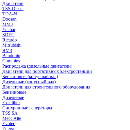
Двигатели
TSS-Diesel
TDA-N
Doosan
ММЗ
Yuchai
SDEC
Ricardo
Mitsubishi
ЯМЗ
Baudouin
Cummins
Распродажа (дизельные двигатели)
Двигатели для портативных электростанций
Бензиновые (конусный вал)
Дизельные (конусный вал)
Двигатели для строительного оборудования
Бензиновые
Дизельные
Excalibur
Синхронные генераторы
TSS SA
Mecc Alte
Evotec
Engga