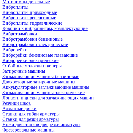
Мотопомпы дизельные
Виброплиты
Виброплиты прямоходные
Виброплиты реверсивные
Виброплиты гидравлические
Коврики к виброплитам, комплектующие
Вибротрамбовки
Вибротрамбовки бензиновые
Вибротрамбовки электрические
Виброрейки
Виброрейки бензиновые плавающие
Виброрейки электрические
Отбойные молотки и коперы
Затирочные машины
Заглаживающие машины бензиновые
Двухроторные затирочные машины
Аккумуляторные заглаживающие машины
Заглаживающие машины электрические
Лопасти и диски для заглаживающих машин
Резчики швов
Алмазные диски
Станки для гибки арматуры
Станки для резки арматуры
Ножи для станков для резки арматуры
Фрезеровальные машины