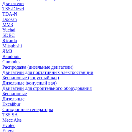
Двигатели
TSS-Diesel
TDA-N
Doosan
ММЗ
Yuchai
SDEC
Ricardo
Mitsubishi
ЯМЗ
Baudouin
Cummins
Распродажа (дизельные двигатели)
Двигатели для портативных электростанций
Бензиновые (конусный вал)
Дизельные (конусный вал)
Двигатели для строительного оборудования
Бензиновые
Дизельные
Excalibur
Синхронные генераторы
TSS SA
Mecc Alte
Evotec
Engga