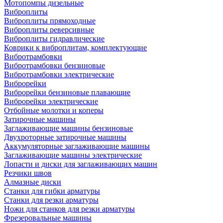
Мотопомпы дизельные
Виброплиты
Виброплиты прямоходные
Виброплиты реверсивные
Виброплиты гидравлические
Коврики к виброплитам, комплектующие
Вибротрамбовки
Вибротрамбовки бензиновые
Вибротрамбовки электрические
Виброрейки
Виброрейки бензиновые плавающие
Виброрейки электрические
Отбойные молотки и коперы
Затирочные машины
Заглаживающие машины бензиновые
Двухроторные затирочные машины
Аккумуляторные заглаживающие машины
Заглаживающие машины электрические
Лопасти и диски для заглаживающих машин
Резчики швов
Алмазные диски
Станки для гибки арматуры
Станки для резки арматуры
Ножи для станков для резки арматуры
Фрезеровальные машины