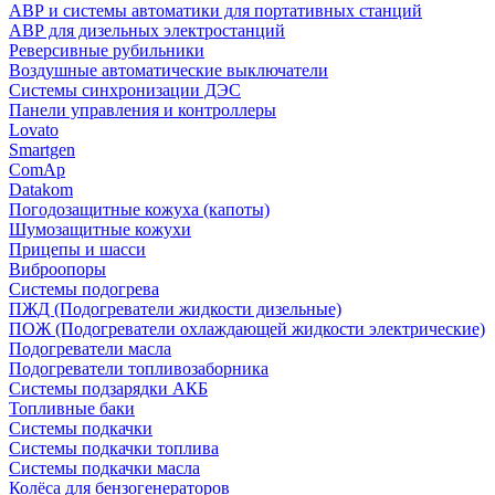
АВР и системы автоматики для портативных станций
АВР для дизельных электростанций
Реверсивные рубильники
Воздушные автоматические выключатели
Системы синхронизации ДЭС
Панели управления и контроллеры
Lovato
Smartgen
ComAp
Datakom
Погодозащитные кожуха (капоты)
Шумозащитные кожухи
Прицепы и шасси
Виброопоры
Системы подогрева
ПЖД (Подогреватели жидкости дизельные)
ПОЖ (Подогреватели охлаждающей жидкости электрические)
Подогреватели масла
Подогреватели топливозаборника
Системы подзарядки АКБ
Топливные баки
Системы подкачки
Системы подкачки топлива
Системы подкачки масла
Колёса для бензогенераторов