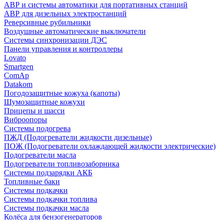
АВР и системы автоматики для портативных станций
АВР для дизельных электростанций
Реверсивные рубильники
Воздушные автоматические выключатели
Системы синхронизации ДЭС
Панели управления и контроллеры
Lovato
Smartgen
ComAp
Datakom
Погодозащитные кожуха (капоты)
Шумозащитные кожухи
Прицепы и шасси
Виброопоры
Системы подогрева
ПЖД (Подогреватели жидкости дизельные)
ПОЖ (Подогреватели охлаждающей жидкости электрические)
Подогреватели масла
Подогреватели топливозаборника
Системы подзарядки АКБ
Топливные баки
Системы подкачки
Системы подкачки топлива
Системы подкачки масла
Колёса для бензогенераторов