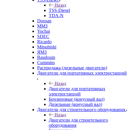
Назад
TSS-Diesel
TDA-N
Doosan
ММЗ
Yuchai
SDEC
Ricardo
Mitsubishi
ЯМЗ
Baudouin
Cummins
Распродажа (дизельные двигатели)
Двигатели для портативных электростанций
Назад
Двигатели для портативных
электростанций
Бензиновые (конусный вал)
Дизельные (конусный вал)
Двигатели для строительного оборудования
Назад
Двигатели для строительного
оборудования