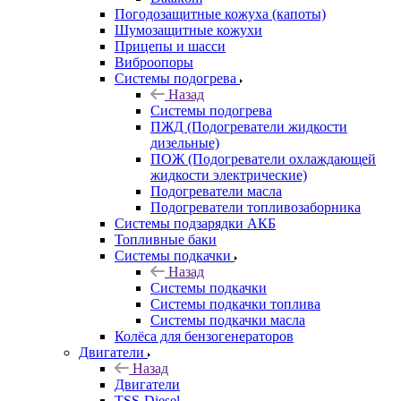
Погодозащитные кожуха (капоты)
Шумозащитные кожухи
Прицепы и шасси
Виброопоры
Системы подогрева
Назад
Системы подогрева
ПЖД (Подогреватели жидкости
дизельные)
ПОЖ (Подогреватели охлаждающей
жидкости электрические)
Подогреватели масла
Подогреватели топливозаборника
Системы подзарядки АКБ
Топливные баки
Системы подкачки
Назад
Системы подкачки
Системы подкачки топлива
Системы подкачки масла
Колёса для бензогенераторов
Двигатели
Назад
Двигатели
TSS-Diesel