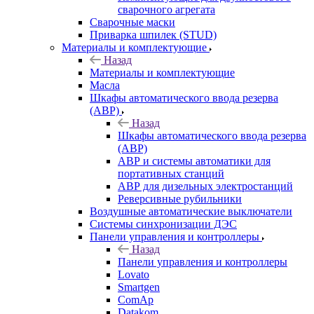
сварочного агрегата
Сварочные маски
Приварка шпилек (STUD)
Материалы и комплектующие
Назад
Материалы и комплектующие
Масла
Шкафы автоматического ввода резерва
(АВР)
Назад
Шкафы автоматического ввода резерва
(АВР)
АВР и системы автоматики для
портативных станций
АВР для дизельных электростанций
Реверсивные рубильники
Воздушные автоматические выключатели
Системы синхронизации ДЭС
Панели управления и контроллеры
Назад
Панели управления и контроллеры
Lovato
Smartgen
ComAp
Datakom