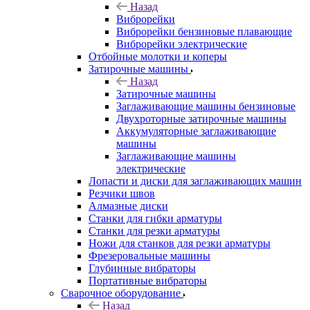
Назад
Виброрейки
Виброрейки бензиновые плавающие
Виброрейки электрические
Отбойные молотки и коперы
Затирочные машины
Назад
Затирочные машины
Заглаживающие машины бензиновые
Двухроторные затирочные машины
Аккумуляторные заглаживающие
машины
Заглаживающие машины
электрические
Лопасти и диски для заглаживающих машин
Резчики швов
Алмазные диски
Станки для гибки арматуры
Станки для резки арматуры
Ножи для станков для резки арматуры
Фрезеровальные машины
Глубинные вибраторы
Портативные вибраторы
Сварочное оборудование
Назад