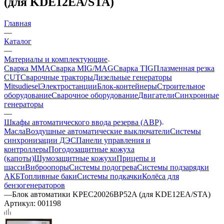
(для KDE12EA/STA)
Главная
—
Каталог
—
Материалы и комплектующие
Сварка MMA
Сварка MIG/MAG
Сварка TIG
Плазменная резка
CUT
Сварочные тракторы
Дизельные генераторы
Mitsudiesel
Электростанции
Блок-контейнеры
Строительное
оборудование
Сварочное оборудование
Двигатели
Синхронные
генераторы
—
Шкафы автоматического ввода резерва (АВР)
Масла
Воздушные автоматические выключатели
Системы
синхронизации ДЭС
Панели управления и
контроллеры
Погодозащитные кожуха
(капоты)
Шумозащитные кожухи
Прицепы и
шасси
Виброопоры
Системы подогрева
Системы подзарядки
АКБ
Топливные баки
Системы подкачки
Колёса для
бензогенераторов
—
Блок автоматики KPEC20026BP52A (для KDE12EA/STA)
Артикул:
001198