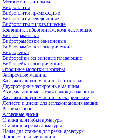
Мотопомпы дизельные
Виброплиты
Виброплиты прямоходные
Виброплиты реверсивные
Виброплиты гидравлические
Коврики к виброплитам, комплектующие
Вибротрамбовки
Вибротрамбовки бензиновые
Вибротрамбовки электрические
Виброрейки
Виброрейки бензиновые плавающие
Виброрейки электрические
Отбойные молотки и коперы
Затирочные машины
Заглаживающие машины бензиновые
Двухроторные затирочные машины
Аккумуляторные заглаживающие машины
Заглаживающие машины электрические
Лопасти и диски для заглаживающих машин
Резчики швов
Алмазные диски
Станки для гибки арматуры
Станки для резки арматуры
Ножи для станков для резки арматуры
Фрезеровальные машины