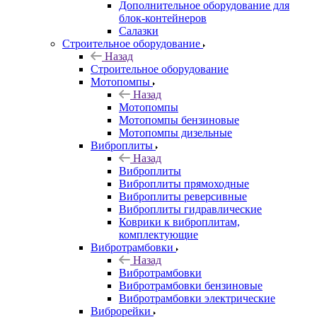
Дополнительное оборудование для
блок-контейнеров
Салазки
Строительное оборудование
Назад
Строительное оборудование
Мотопомпы
Назад
Мотопомпы
Мотопомпы бензиновые
Мотопомпы дизельные
Виброплиты
Назад
Виброплиты
Виброплиты прямоходные
Виброплиты реверсивные
Виброплиты гидравлические
Коврики к виброплитам,
комплектующие
Вибротрамбовки
Назад
Вибротрамбовки
Вибротрамбовки бензиновые
Вибротрамбовки электрические
Виброрейки