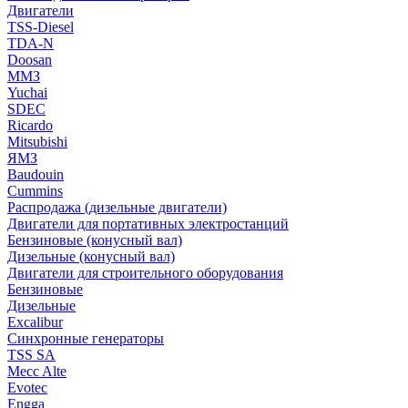
Двигатели
TSS-Diesel
TDA-N
Doosan
ММЗ
Yuchai
SDEC
Ricardo
Mitsubishi
ЯМЗ
Baudouin
Cummins
Распродажа (дизельные двигатели)
Двигатели для портативных электростанций
Бензиновые (конусный вал)
Дизельные (конусный вал)
Двигатели для строительного оборудования
Бензиновые
Дизельные
Excalibur
Синхронные генераторы
TSS SA
Mecc Alte
Evotec
Engga