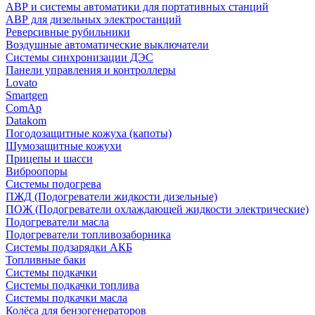
АВР и системы автоматики для портативных станций
АВР для дизельных электростанций
Реверсивные рубильники
Воздушные автоматические выключатели
Системы синхронизации ДЭС
Панели управления и контроллеры
Lovato
Smartgen
ComAp
Datakom
Погодозащитные кожуха (капоты)
Шумозащитные кожухи
Прицепы и шасси
Виброопоры
Системы подогрева
ПЖД (Подогреватели жидкости дизельные)
ПОЖ (Подогреватели охлаждающей жидкости электрические)
Подогреватели масла
Подогреватели топливозаборника
Системы подзарядки АКБ
Топливные баки
Системы подкачки
Системы подкачки топлива
Системы подкачки масла
Колёса для бензогенераторов