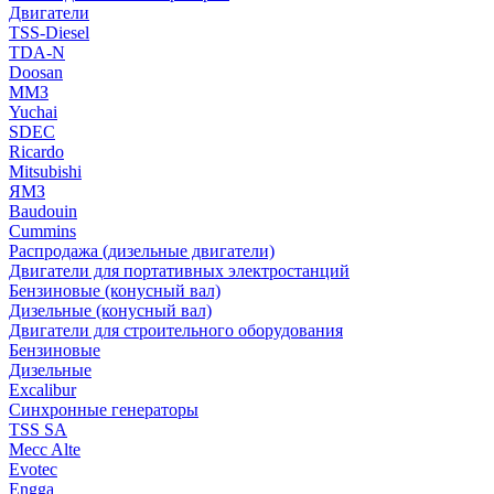
Двигатели
TSS-Diesel
TDA-N
Doosan
ММЗ
Yuchai
SDEC
Ricardo
Mitsubishi
ЯМЗ
Baudouin
Cummins
Распродажа (дизельные двигатели)
Двигатели для портативных электростанций
Бензиновые (конусный вал)
Дизельные (конусный вал)
Двигатели для строительного оборудования
Бензиновые
Дизельные
Excalibur
Синхронные генераторы
TSS SA
Mecc Alte
Evotec
Engga