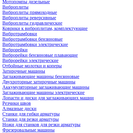
Мотопомпы дизельные
Виброплиты
Виброплиты прямоходные
Виброплиты реверсивные
Виброплиты гидравлические
Коврики к виброплитам, комплектующие
Вибротрамбовки
Вибротрамбовки бензиновые
Вибротрамбовки электрические
Виброрейки
Виброрейки бензиновые плавающие
Виброрейки электрические
Отбойные молотки и коперы
Затирочные машины
Заглаживающие машины бензиновые
Двухроторные затирочные машины
Аккумуляторные заглаживающие машины
Заглаживающие машины электрические
Лопасти и диски для заглаживающих машин
Резчики швов
Алмазные диски
Станки для гибки арматуры
Станки для резки арматуры
Ножи для станков для резки арматуры
Фрезеровальные машины