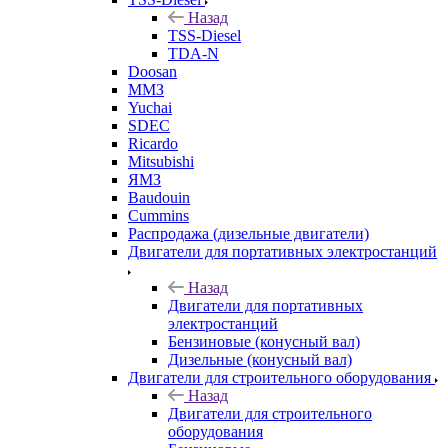
Назад
TSS-Diesel
TDA-N
Doosan
ММЗ
Yuchai
SDEC
Ricardo
Mitsubishi
ЯМЗ
Baudouin
Cummins
Распродажа (дизельные двигатели)
Двигатели для портативных электростанций
Назад
Двигатели для портативных
электростанций
Бензиновые (конусный вал)
Дизельные (конусный вал)
Двигатели для строительного оборудования
Назад
Двигатели для строительного
оборудования