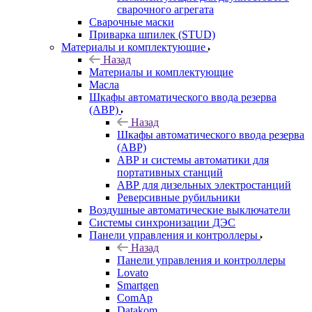
сварочного агрегата
Сварочные маски
Приварка шпилек (STUD)
Материалы и комплектующие
Назад
Материалы и комплектующие
Масла
Шкафы автоматического ввода резерва
(АВР)
Назад
Шкафы автоматического ввода резерва
(АВР)
АВР и системы автоматики для
портативных станций
АВР для дизельных электростанций
Реверсивные рубильники
Воздушные автоматические выключатели
Системы синхронизации ДЭС
Панели управления и контроллеры
Назад
Панели управления и контроллеры
Lovato
Smartgen
ComAp
Datakom