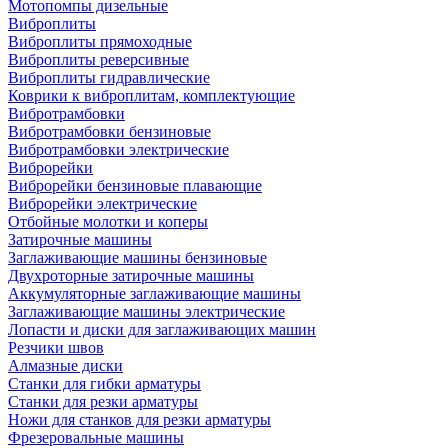
Мотопомпы дизельные
Виброплиты
Виброплиты прямоходные
Виброплиты реверсивные
Виброплиты гидравлические
Коврики к виброплитам, комплектующие
Вибротрамбовки
Вибротрамбовки бензиновые
Вибротрамбовки электрические
Виброрейки
Виброрейки бензиновые плавающие
Виброрейки электрические
Отбойные молотки и коперы
Затирочные машины
Заглаживающие машины бензиновые
Двухроторные затирочные машины
Аккумуляторные заглаживающие машины
Заглаживающие машины электрические
Лопасти и диски для заглаживающих машин
Резчики швов
Алмазные диски
Станки для гибки арматуры
Станки для резки арматуры
Ножи для станков для резки арматуры
Фрезеровальные машины