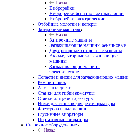
Назад
Виброрейки
Виброрейки бензиновые плавающие
Виброрейки электрические
Отбойные молотки и коперы
Затирочные машины
Назад
Затирочные машины
Заглаживающие машины бензиновые
Двухроторные затирочные машины
Аккумуляторные заглаживающие
машины
Заглаживающие машины
электрические
Лопасти и диски для заглаживающих машин
Резчики швов
Алмазные диски
Станки для гибки арматуры
Станки для резки арматуры
Ножи для станков для резки арматуры
Фрезеровальные машины
Глубинные вибраторы
Портативные вибраторы
Сварочное оборудование
Назад