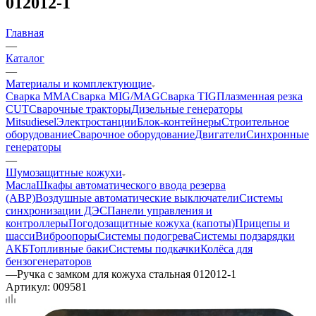
012012-1
Главная
—
Каталог
—
Материалы и комплектующие
Сварка MMA
Сварка MIG/MAG
Сварка TIG
Плазменная резка
CUT
Сварочные тракторы
Дизельные генераторы
Mitsudiesel
Электростанции
Блок-контейнеры
Строительное
оборудование
Сварочное оборудование
Двигатели
Синхронные
генераторы
—
Шумозащитные кожухи
Масла
Шкафы автоматического ввода резерва
(АВР)
Воздушные автоматические выключатели
Системы
синхронизации ДЭС
Панели управления и
контроллеры
Погодозащитные кожуха (капоты)
Прицепы и
шасси
Виброопоры
Системы подогрева
Системы подзарядки
АКБ
Топливные баки
Системы подкачки
Колёса для
бензогенераторов
—
Ручка с замком для кожуха стальная 012012-1
Артикул:
009581