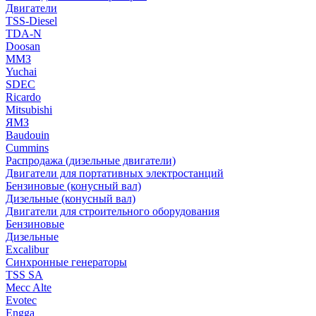
Двигатели
TSS-Diesel
TDA-N
Doosan
ММЗ
Yuchai
SDEC
Ricardo
Mitsubishi
ЯМЗ
Baudouin
Cummins
Распродажа (дизельные двигатели)
Двигатели для портативных электростанций
Бензиновые (конусный вал)
Дизельные (конусный вал)
Двигатели для строительного оборудования
Бензиновые
Дизельные
Excalibur
Синхронные генераторы
TSS SA
Mecc Alte
Evotec
Engga