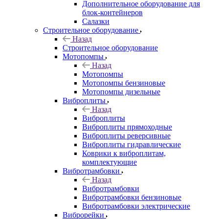
Дополнительное оборудование для
блок-контейнеров
Салазки
Строительное оборудование
Назад
Строительное оборудование
Мотопомпы
Назад
Мотопомпы
Мотопомпы бензиновые
Мотопомпы дизельные
Виброплиты
Назад
Виброплиты
Виброплиты прямоходные
Виброплиты реверсивные
Виброплиты гидравлические
Коврики к виброплитам,
комплектующие
Вибротрамбовки
Назад
Вибротрамбовки
Вибротрамбовки бензиновые
Вибротрамбовки электрические
Виброрейки