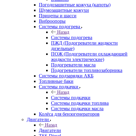
Погодозащитные кожуха (капоты)
Шумозащитные кожухи
Прицепы и шасси
Виброопоры
Системы подогрева
Назад
Системы подогрева
ПЖД (Подогреватели жидкости
дизельные)
ПОЖ (Подогреватели охлаждающей
жидкости электрические)
Подогреватели масла
Подогреватели топливозаборника
Системы подзарядки АКБ
Топливные баки
Системы подкачки
Назад
Системы подкачки
Системы подкачки топлива
Системы подкачки масла
Колёса для бензогенераторов
Двигатели
Назад
Двигатели
TSS-Diesel