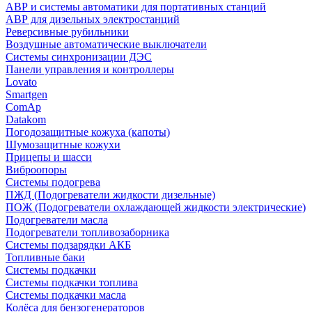
АВР и системы автоматики для портативных станций
АВР для дизельных электростанций
Реверсивные рубильники
Воздушные автоматические выключатели
Системы синхронизации ДЭС
Панели управления и контроллеры
Lovato
Smartgen
ComAp
Datakom
Погодозащитные кожуха (капоты)
Шумозащитные кожухи
Прицепы и шасси
Виброопоры
Системы подогрева
ПЖД (Подогреватели жидкости дизельные)
ПОЖ (Подогреватели охлаждающей жидкости электрические)
Подогреватели масла
Подогреватели топливозаборника
Системы подзарядки АКБ
Топливные баки
Системы подкачки
Системы подкачки топлива
Системы подкачки масла
Колёса для бензогенераторов