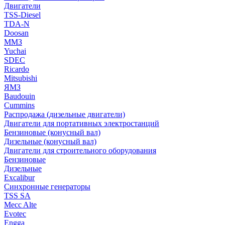
Двигатели
TSS-Diesel
TDA-N
Doosan
ММЗ
Yuchai
SDEC
Ricardo
Mitsubishi
ЯМЗ
Baudouin
Cummins
Распродажа (дизельные двигатели)
Двигатели для портативных электростанций
Бензиновые (конусный вал)
Дизельные (конусный вал)
Двигатели для строительного оборудования
Бензиновые
Дизельные
Excalibur
Синхронные генераторы
TSS SA
Mecc Alte
Evotec
Engga