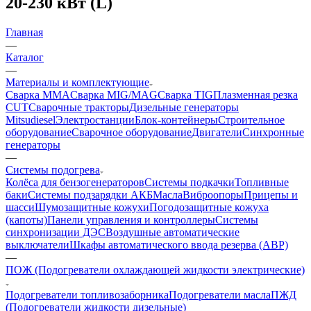
20-230 кВт (L)
Главная
—
Каталог
—
Материалы и комплектующие
Сварка MMA
Сварка MIG/MAG
Сварка TIG
Плазменная резка
CUT
Сварочные тракторы
Дизельные генераторы
Mitsudiesel
Электростанции
Блок-контейнеры
Строительное
оборудование
Сварочное оборудование
Двигатели
Синхронные
генераторы
—
Системы подогрева
Колёса для бензогенераторов
Системы подкачки
Топливные
баки
Системы подзарядки АКБ
Масла
Виброопоры
Прицепы и
шасси
Шумозащитные кожухи
Погодозащитные кожуха
(капоты)
Панели управления и контроллеры
Системы
синхронизации ДЭС
Воздушные автоматические
выключатели
Шкафы автоматического ввода резерва (АВР)
—
ПОЖ (Подогреватели охлаждающей жидкости электрические)
Подогреватели топливозаборника
Подогреватели масла
ПЖД
(Подогреватели жидкости дизельные)