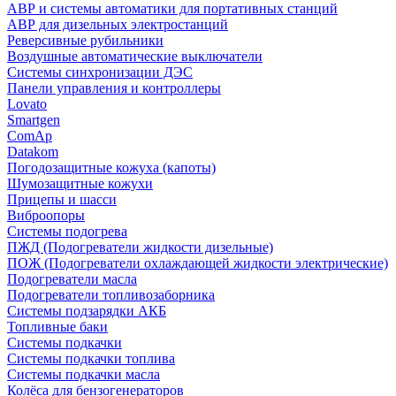
АВР и системы автоматики для портативных станций
АВР для дизельных электростанций
Реверсивные рубильники
Воздушные автоматические выключатели
Системы синхронизации ДЭС
Панели управления и контроллеры
Lovato
Smartgen
ComAp
Datakom
Погодозащитные кожуха (капоты)
Шумозащитные кожухи
Прицепы и шасси
Виброопоры
Системы подогрева
ПЖД (Подогреватели жидкости дизельные)
ПОЖ (Подогреватели охлаждающей жидкости электрические)
Подогреватели масла
Подогреватели топливозаборника
Системы подзарядки АКБ
Топливные баки
Системы подкачки
Системы подкачки топлива
Системы подкачки масла
Колёса для бензогенераторов