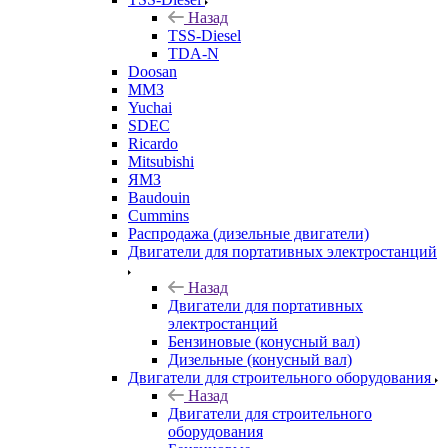
Назад
TSS-Diesel
TDA-N
Doosan
ММЗ
Yuchai
SDEC
Ricardo
Mitsubishi
ЯМЗ
Baudouin
Cummins
Распродажа (дизельные двигатели)
Двигатели для портативных электростанций
Назад
Двигатели для портативных
электростанций
Бензиновые (конусный вал)
Дизельные (конусный вал)
Двигатели для строительного оборудования
Назад
Двигатели для строительного
оборудования