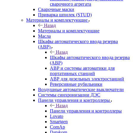
сварочного агрегата
Сварочные маски
Приварка шпилек (STUD)
Материалы и комплектующие
Назад
Материалы и комплектующие
Масла
Шкафы автоматического ввода резерва
(АВР)
Назад
Шкафы автоматического ввода резерва
(АВР)
АВР и системы автоматики для
портативных станций
АВР для дизельных электростанций
Реверсивные рубильники
Воздушные автоматические выключатели
Системы синхронизации ДЭС
Панели управления и контроллеры
Назад
Панели управления и контроллеры
Lovato
Smartgen
ComAp
Datakom