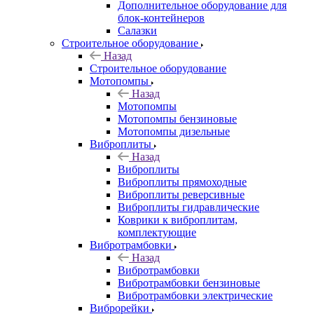
Дополнительное оборудование для
блок-контейнеров
Салазки
Строительное оборудование
Назад
Строительное оборудование
Мотопомпы
Назад
Мотопомпы
Мотопомпы бензиновые
Мотопомпы дизельные
Виброплиты
Назад
Виброплиты
Виброплиты прямоходные
Виброплиты реверсивные
Виброплиты гидравлические
Коврики к виброплитам,
комплектующие
Вибротрамбовки
Назад
Вибротрамбовки
Вибротрамбовки бензиновые
Вибротрамбовки электрические
Виброрейки