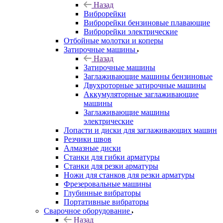
Назад
Виброрейки
Виброрейки бензиновые плавающие
Виброрейки электрические
Отбойные молотки и коперы
Затирочные машины
Назад
Затирочные машины
Заглаживающие машины бензиновые
Двухроторные затирочные машины
Аккумуляторные заглаживающие
машины
Заглаживающие машины
электрические
Лопасти и диски для заглаживающих машин
Резчики швов
Алмазные диски
Станки для гибки арматуры
Станки для резки арматуры
Ножи для станков для резки арматуры
Фрезеровальные машины
Глубинные вибраторы
Портативные вибраторы
Сварочное оборудование
Назад