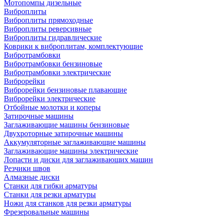
Мотопомпы дизельные
Виброплиты
Виброплиты прямоходные
Виброплиты реверсивные
Виброплиты гидравлические
Коврики к виброплитам, комплектующие
Вибротрамбовки
Вибротрамбовки бензиновые
Вибротрамбовки электрические
Виброрейки
Виброрейки бензиновые плавающие
Виброрейки электрические
Отбойные молотки и коперы
Затирочные машины
Заглаживающие машины бензиновые
Двухроторные затирочные машины
Аккумуляторные заглаживающие машины
Заглаживающие машины электрические
Лопасти и диски для заглаживающих машин
Резчики швов
Алмазные диски
Станки для гибки арматуры
Станки для резки арматуры
Ножи для станков для резки арматуры
Фрезеровальные машины