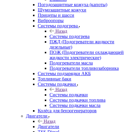
Погодозащитные кожуха (капоты)
Шумозащитные кожухи
Прицепы и шасси
Виброопоры
Системы подогрева
Назад
Системы подогрева
ПЖД (Подогреватели жидкости
дизельные)
ПОЖ (Подогреватели охлаждающей
жидкости электрические)
Подогреватели масла
Подогреватели топливозаборника
Системы подзарядки АКБ
Топливные баки
Системы подкачки
Назад
Системы подкачки
Системы подкачки топлива
Системы подкачки масла
Колёса для бензогенераторов
Двигатели
Назад
Двигатели
TSS-Diesel