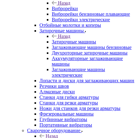
Назад
Виброрейки
Виброрейки бензиновые плавающие
Виброрейки электрические
Отбойные молотки и коперы
Затирочные машины
Назад
Затирочные машины
Заглаживающие машины бензиновые
Двухроторные затирочные машины
Аккумуляторные заглаживающие
машины
Заглаживающие машины
электрические
Лопасти и диски для заглаживающих машин
Резчики швов
Алмазные диски
Станки для гибки арматуры
Станки для резки арматуры
Ножи для станков для резки арматуры
Фрезеровальные машины
Глубинные вибраторы
Портативные вибраторы
Сварочное оборудование
Назад