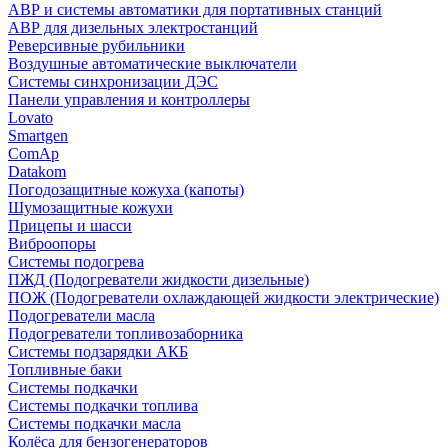
АВР и системы автоматики для портативных станций
АВР для дизельных электростанций
Реверсивные рубильники
Воздушные автоматические выключатели
Системы синхронизации ДЭС
Панели управления и контроллеры
Lovato
Smartgen
ComAp
Datakom
Погодозащитные кожуха (капоты)
Шумозащитные кожухи
Прицепы и шасси
Виброопоры
Системы подогрева
ПЖД (Подогреватели жидкости дизельные)
ПОЖ (Подогреватели охлаждающей жидкости электрические)
Подогреватели масла
Подогреватели топливозаборника
Системы подзарядки АКБ
Топливные баки
Системы подкачки
Системы подкачки топлива
Системы подкачки масла
Колёса для бензогенераторов