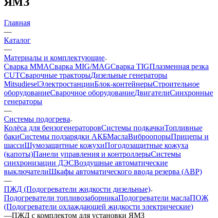
ЯМЗ
Главная
—
Каталог
—
Материалы и комплектующие
Сварка MMA
Сварка MIG/MAG
Сварка TIG
Плазменная резка
CUT
Сварочные тракторы
Дизельные генераторы
Mitsudiesel
Электростанции
Блок-контейнеры
Строительное
оборудование
Сварочное оборудование
Двигатели
Синхронные
генераторы
—
Системы подогрева
Колёса для бензогенераторов
Системы подкачки
Топливные
баки
Системы подзарядки АКБ
Масла
Виброопоры
Прицепы и
шасси
Шумозащитные кожухи
Погодозащитные кожуха
(капоты)
Панели управления и контроллеры
Системы
синхронизации ДЭС
Воздушные автоматические
выключатели
Шкафы автоматического ввода резерва (АВР)
—
ПЖД (Подогреватели жидкости дизельные)
Подогреватели топливозаборника
Подогреватели масла
ПОЖ
(Подогреватели охлаждающей жидкости электрические)
—
ПЖД с комплектом для установки ЯМЗ