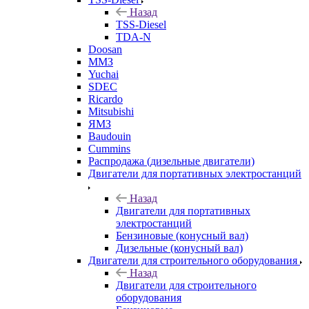
Назад
TSS-Diesel
TDA-N
Doosan
ММЗ
Yuchai
SDEC
Ricardo
Mitsubishi
ЯМЗ
Baudouin
Cummins
Распродажа (дизельные двигатели)
Двигатели для портативных электростанций
Назад
Двигатели для портативных
электростанций
Бензиновые (конусный вал)
Дизельные (конусный вал)
Двигатели для строительного оборудования
Назад
Двигатели для строительного
оборудования