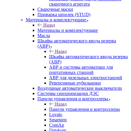
сварочного агрегата
Сварочные маски
Приварка шпилек (STUD)
Материалы и комплектующие
Назад
Материалы и комплектующие
Масла
Шкафы автоматического ввода резерва
(АВР)
Назад
Шкафы автоматического ввода резерва
(АВР)
АВР и системы автоматики для
портативных станций
АВР для дизельных электростанций
Реверсивные рубильники
Воздушные автоматические выключатели
Системы синхронизации ДЭС
Панели управления и контроллеры
Назад
Панели управления и контроллеры
Lovato
Smartgen
ComAp
Datakom