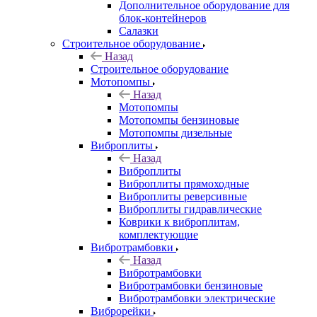
Дополнительное оборудование для
блок-контейнеров
Салазки
Строительное оборудование
Назад
Строительное оборудование
Мотопомпы
Назад
Мотопомпы
Мотопомпы бензиновые
Мотопомпы дизельные
Виброплиты
Назад
Виброплиты
Виброплиты прямоходные
Виброплиты реверсивные
Виброплиты гидравлические
Коврики к виброплитам,
комплектующие
Вибротрамбовки
Назад
Вибротрамбовки
Вибротрамбовки бензиновые
Вибротрамбовки электрические
Виброрейки